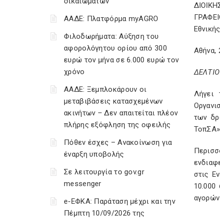
δικαιωμάτων
ΔΙΟΙΚΗ
ΓΡΑΦΕΙ
ΑΑΔΕ: Πλατφόρμα myAGRO
Εθνικής
Φιλοδωρήματα: Αύξηση του
αφορολόγητου ορίου από 300
Αθήνα, 
ευρώ τον μήνα σε 6.000 ευρώ τον
χρόνο
ΔΕΛΤΙΟ
ΑΑΔΕ: Ξεμπλοκάρουν οι
Λήγει 
μεταβιβάσεις κατασχεμένων
Οργανι
ακινήτων – Δεν απαιτείται πλέον
των δρ
πλήρης εξόφληση της οφειλής
ΤοπΣΑ»
Πόθεν έσχες – Ανακοίνωση για
Περισσ
έναρξη υποβολής
ενδιαφ
Σε λειτουργία το gov.gr
στις Ε
messenger
10.000
αγορών
e-ΕΦΚΑ: Παράταση μέχρι και την
Πέμπτη 10/09/2026 της