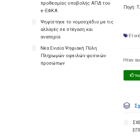
προθεσμίας υποβολής ΑΠΔ του
Πηγή: 
e-ΕΦΚΑ
Ψηφίστηκε το νομοσχέδιο με τις
αλλαγές σε στέγαση και
Ετικέ
αναπηρία
Νέα Ενιαία Ψηφιακή Πύλη
Πληρωμών οφειλών φυσικών
Ηταν αυ
προσώπων
Να
Σ
ΣΧ
ΕΠ