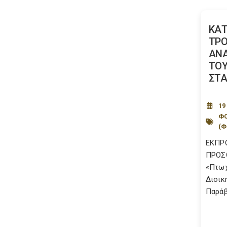
ΚΑΤ
ΤΡΟ
ΑΝ
ΤΟΥ
ΣΤΑ
19
ΦΟ
(Φ
ΕΚΠΡ
ΠΡΟΣ
«Πτωχ
Διοικ
Παράβ