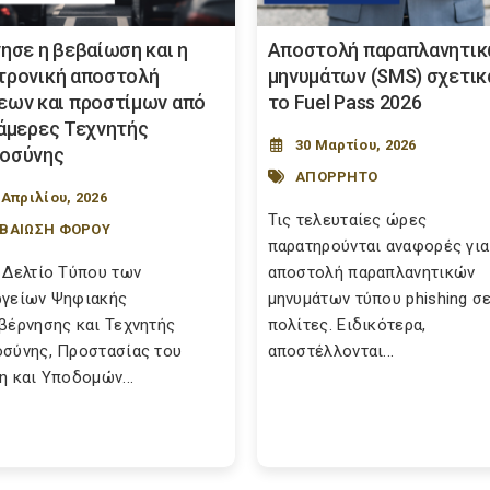
νησε η βεβαίωση και η
Αποστολή παραπλανητι
τρονική αποστολή
μηνυμάτων (SMS) σχετικ
εων και προστίμων από
το Fuel Pass 2026
κάμερες Τεχνητής
30 Μαρτίου, 2026
οσύνης
ΑΠΟΡΡΗΤΟ
 Απριλίου, 2026
Τις τελευταίες ώρες
ΒΑΙΩΣΗ ΦΟΡΟΥ
παρατηρούνται αναφορές για
 Δελτίο Τύπου των
αποστολή παραπλανητικών
γείων Ψηφιακής
μηνυμάτων τύπου phishing σ
βέρνησης και Τεχνητής
πολίτες. Ειδικότερα,
σύνης, Προστασίας του
αποστέλλονται...
η και Υποδομών...