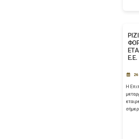
ΡΙΖ
ΦΟ
ΕΤΑ
Ε.Ε.
26
Η Επι
μεταρ
εταιρ
σήμερα