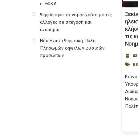
e-ΕΦΚΑ
Ξεκί
Ψηφίστηκε το νομοσχέδιο με τις
ηλεκ
αλλαγές σε στέγαση και
κλήσ
αναπηρία
τις 
Νέα Ενιαία Ψηφιακή Πύλη
Νοημ
Πληρωμών οφειλών φυσικών
προσώπων
03
ΒΕ
Κοινό
Υπουρ
Διακυ
Νοημο
Πολίτ