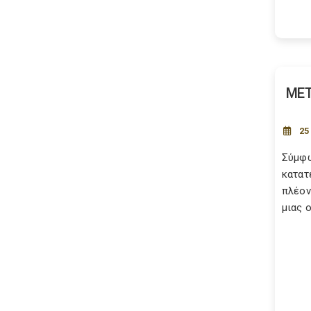
ΜΕΤ
25
Σύμφω
κατατ
πλέον
μιας 