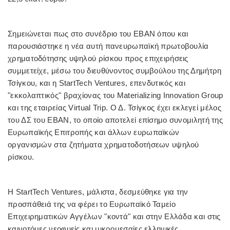
Σημειώνεται πως στο συνέδριο του EBAN όπου και
παρουσιάστηκε η νέα αυτή πανευρωπαϊκή πρωτοβουλία
χρηματοδότησης υψηλού ρίσκου προς επιχειρήσεις
συμμετείχε, μέσω του διευθύνοντος συμβούλου της Δημήτρη
Τσίγκου, και η StartTech Ventures, επενδυτικός και
"εκκολαπτικός" βραχίονας του Materializing Innovation Group
και της εταιρείας Virtual Trip. Ο Δ. Τσίγκος έχει εκλεγεί μέλος
του ΔΣ του EBAN, το οποίο αποτελεί επίσημο συνομιλητή της
Ευρωπαϊκής Επιτροπής και άλλων ευρωπαϊκών
οργανισμών στα ζητήματα χρηματοδοτήσεων υψηλού
ρίσκου.
Η StartTech Ventures, μάλιστα, δεσμεύθηκε για την
προσπάθειά της να φέρει το Ευρωπαϊκό Ταμείο
Επιχειρηματικών Αγγέλων "κοντά" και στην Ελλάδα και στις
καινοτόμες νεοφυείς και μικρομεσαίες ελληνικές