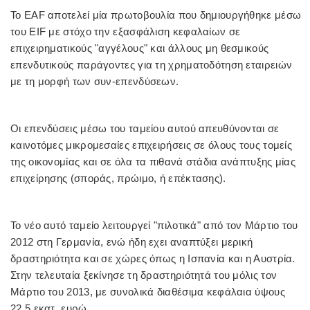
Το EAF αποτελεί μία πρωτοβουλία που δημιουργήθηκε μέσω
του EIF με στόχο την εξασφάλιση κεφαλαίων σε
επιχειρηματικούς "αγγέλους" και άλλους μη θεσμικούς
επενδυτικούς παράγοντες για τη χρηματοδότηση εταιρειών
με τη μορφή των συν-επενδύσεων.
Οι επενδύσεις μέσω του ταμείου αυτού απευθύνονται σε
καινοτόμες μικρομεσαίες επιχειρήσεις σε όλους τους τομείς
της οικονομίας και σε όλα τα πιθανά στάδια ανάπτυξης μίας
επιχείρησης (σποράς, πρώιμο, ή επέκτασης).
To νέο αυτό ταμείο λειτουργεί "πιλοτικά" από τον Μάρτιο του
2012 στη Γερμανία, ενώ ήδη εχει αναπτύξει μερική
δραστηριότητα και σε χώρες όπως η Ισπανία και η Αυστρία.
Στην τελευταία ξεκίνησε τη δραστηριότητά του μόλις τον
Μάρτιο του 2013, με συνολικά διαθέσιμα κεφάλαια ύψους
22,5 εκατ. ευρώ.