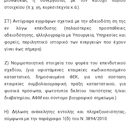
μισθώσεως ή συνεργασίας με τον κάτοχο παγίου
στοιχείου (π.χ. γη, ευρεσιτεχνία κ.ά.).
ΣΤ) Αντίγραφα εγγράφων σχετικά με την αδειοδότη ση της
εν λόγω επένδυσης (παλαιότερες προσπάθειες
αδειοδότησης, αλληλογραφία με Υπουργεία, Υπηρεσίες και
φορείς, περιληπτικό ιστορικό των ενεργειών που έχουν
γίνει έως σήμερα).
Ζ) Νομιμοποιητικά στοιχεία του φορέα του επενδυτικού
σχεδίου, (για υφιστάμενες εταιρείες κωδικοποιημένο
καταστατικό, δημοσιευμένα ΦΕΚ, για υπό σύσταση
εταιρείες συμβολαιογραφική πράξη καταστατικού, για
φυσικά πρόσωπα, φωτοτυπία δελτίου ταυτότητας ή/και
διαβατηρίου, ΑΦΜ και σύντομο βιογραφικό σημείωμα.)
Η) Δήλωση ανέκκλητης εντολής και πληρεξουσιότητας,
σύμφωνα με την παράγραφο 1(δ) του Ν.
3894/2010.