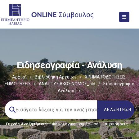
Ειδησεογραφία - Ανάλυση
Αρχική
/
Βιβλιοθήκη Αρχείων
/
ΧΡΗΜΑΤΟΔΟΤΗΣΕΙΣ-
ΕΠΙΔΟΤΗΣΕΙΣ
/
ΑΝΑΠΤΥΞΙΑΚΟΣ ΝΟΜΟΣ_old
/
Ειδησεογραφία
- Ανάλυση
/
Συχνές Αναζητήσεις:
Φορολογικη Ενημέρωση
,
Επιχειρήσεις