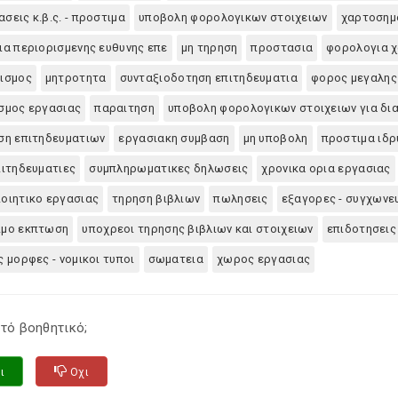
σεις κ.β.ς. - προστιμα
υποβολη φορολογικων στοιχειων
χαρτοσημ
ια περιορισμενης ευθυνης επε
μη τηρηση
προστασια
φορολογια 
ισμος
μητροτητα
συνταξιοδοτηση επιτηδευματια
φορος μεγαλης
σμος εργασιας
παραιτηση
υποβολη φορολογικων στοιχειων για δ
ση επιτηδευματιων
εργασιακη συμβαση
μη υποβολη
προστιμα ιδ
πιτηδευματιες
συμπληρωματικες δηλωσεις
χρονικα ορια εργασιας
οιητικο εργασιας
τηρηση βιβλιων
πωλησεις
εξαγορες - συγχωνευ
ιμο εκπτωση
υποχρεοι τηρησης βιβλιων και στοιχειων
επιδοτησεις
ς μορφες - νομικοι τυποι
σωματεια
χωρος εργασιας
τό βοηθητικό;
ι
Οχι