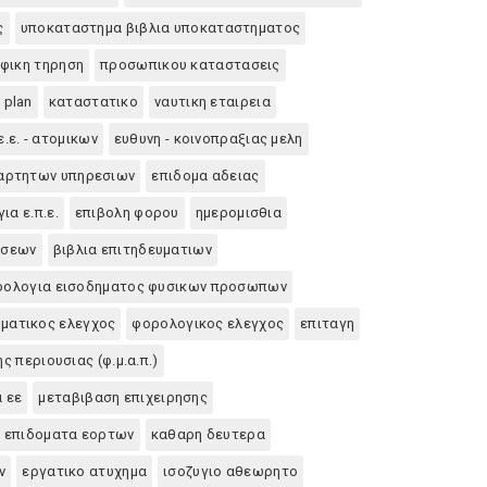
ς
υποκαταστημα βιβλια υποκαταστηματος
φικη τηρηση
προσωπικου καταστασεις
 plan
καταστατικο
ναυτικη εταιρεια
ε.ε. - ατομικων
ευθυνη - κοινοπραξιας μελη
αρτητων υπηρεσιων
επιδομα αδειας
ια ε.π.ε.
επιβολη φορου
ημερομισθια
ασεων
βιβλια επιτηδευματιων
ρολογια εισοδηματος φυσικων προσωπων
ματικος ελεγχος
φορολογικος ελεγχος
επιταγη
ς περιουσιας (φ.μ.α.π.)
 εε
μεταβιβαση επιχειρησης
επιδοματα εορτων
καθαρη δευτερα
ν
εργατικο ατυχημα
ισοζυγιο αθεωρητο