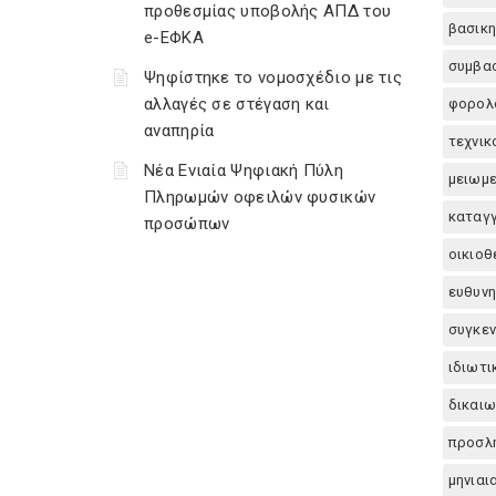
προθεσμίας υποβολής ΑΠΔ του
βασικη
e-ΕΦΚΑ
συμβα
Ψηφίστηκε το νομοσχέδιο με τις
αλλαγές σε στέγαση και
φορολο
αναπηρία
τεχνικ
Νέα Ενιαία Ψηφιακή Πύλη
μειωμ
Πληρωμών οφειλών φυσικών
καταγ
προσώπων
οικιο
ευθυνη
συγκε
ιδιωτι
δικαιω
προσλ
μηνιαι