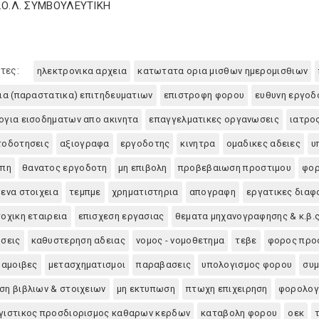
Σ.Ο.Λ. ΣΥΜΒΟΥΛΕΥΤΙΚΗ
τες:
ηλεκτρονικα αρχεια
κατωτατα ορια μισθων ημερομισθιων
ια (παραστατικα) επιτηδευματιων
επιστροφη φορου
ευθυνη εργοδ
για εισοδηματων απο ακινητα
επαγγελματικες οργανωσεις
ιατρο
τοδοτησεις
αξιογραφα
εργοδοτης
κινητρα
ομαδικες αδειες
υ
οπη
θανατος εργοδοτη
μη επιβολη
προβεβαιωση προστιμου
φορ
ενα στοιχεια
τεμπμε
χρηματιστηρια
απογραφη
εργατικες διαφ
οχικη εταιρεια
επισχεση εργασιας
θεματα μηχανογραφησης & κ.β.ς
σεις
καθυστερηση αδειας
νομος - νομοθετημα
τεβε
φορος προσ
 αμοιβες
μετασχηματισμοι
παραβασεις
υπολογισμος φορου
συμ
η βιβλιων & στοιχειων
μη εκτυπωση
πτωχη επιχειρηση
φορολογ
γιστικος προσδιορισμος καθαρων κερδων
καταβολη φορου
οεκ