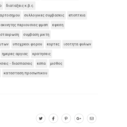
ο
διαταξεις κ.β.ς.
χαρτοσημου
συλλογικες συμβασεις
εποπτεια
 ακινητης περιουσιας φμαπ
εφεση
ιασταυρωση
συμβαση μικτη
ρυτων
υποχρεοι φορου
εορτες
ισοτητα φυλων
ημερες αργιας
κρατησεις
σεις - διασπασεις
εσπα
μισθος
κατασταση προσωπικου