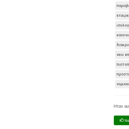
παραβα
εταιρε
ισολογ
κανονι
διακρι
νεοι ε
πιστοπ
προστ
νομικε
Ηταν αυ
Να