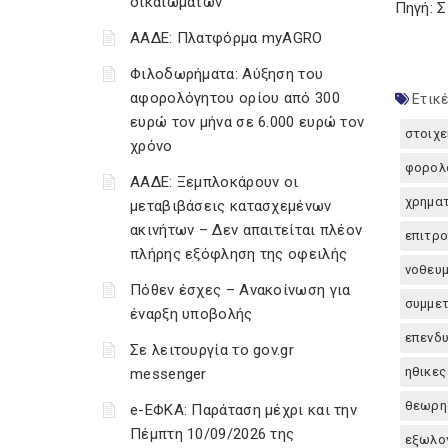
δικαιωμάτων
Πηγή: 
ΑΑΔΕ: Πλατφόρμα myAGRO
Φιλοδωρήματα: Αύξηση του
αφορολόγητου ορίου από 300
Ετικέ
ευρώ τον μήνα σε 6.000 ευρώ τον
στοιχε
χρόνο
φορολο
ΑΑΔΕ: Ξεμπλοκάρουν οι
χρημα
μεταβιβάσεις κατασχεμένων
ακινήτων – Δεν απαιτείται πλέον
επιτρ
πλήρης εξόφληση της οφειλής
νοθευμ
Πόθεν έσχες – Ανακοίνωση για
συμμετ
έναρξη υποβολής
επενδυ
Σε λειτουργία το gov.gr
ηθικες
messenger
θεωρησ
e-ΕΦΚΑ: Παράταση μέχρι και την
Πέμπτη 10/09/2026 της
εξωλο