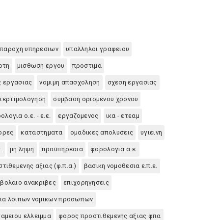
παροχη υπηρεσιων
υπαλληλοι γραφειου
οτη
μισθωση εργου
προστιμα
ς εργασιας
νομιμη απασχοληση
σχεση εργασιας
περτιμολογηση
συμβαση ορισμενου χρονου
ολογια ο.ε. - ε.ε.
εργαζομενος
ικα - ετεαμ
ορες
καταστηματα
ομαδικες απολυσεις
υγιεινη
.
μη ληψη
προϋπηρεσια
φορολογια α.ε.
τιθεμενης αξιας (φ.π.α.)
βασικη νομοθεσια ε.π.ε.
βολαιο ανακριβες
επιχορηγησεις
ια λοιπων νομικων προσωπων
ταμειου ελλειμμα
φορος προστιθεμενης αξιας φπα