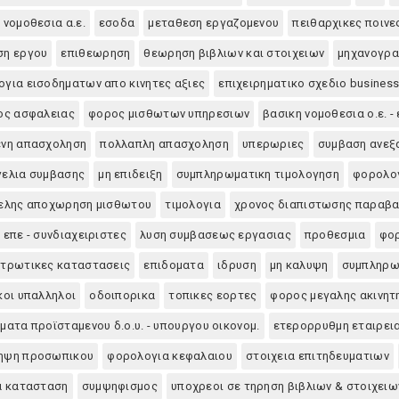
 νομοθεσια α.ε.
εσοδα
μεταθεση εργαζομενου
πειθαρχικες ποινε
ση εργου
επιθεωρηση
θεωρηση βιβλιων και στοιχειων
μηχανογρα
για εισοδηματων απο κινητες αξιες
επιχειρηματικο σχεδιο business
ος ασφαλειας
φορος μισθωτων υπηρεσιων
βασικη νομοθεσια ο.ε. - 
ενη απασχοληση
πολλαπλη απασχοληση
υπερωριες
συμβαση ανεξ
γελια συμβασης
μη επιδειξη
συμπληρωματικη τιμολογηση
φορολογ
θελης αποχωρηση μισθωτου
τιμολογια
χρονος διαπιστωσης παραβ
 επε - συνδιαχειριστες
λυση συμβασεως εργασιας
προθεσμια
φο
ντρωτικες καταστασεις
επιδοματα
ιδρυση
μη καλυψη
συμπληρω
κοι υπαλληλοι
οδοιπορικα
τοπικες εορτες
φορος μεγαλης ακινητη
ματα προϊσταμενου δ.ο.υ. - υπουργου οικονομ.
ετερορρυθμη εταιρεια
ηψη προσωπικου
φορολογια κεφαλαιου
στοιχεια επιτηδευματιων
α κατασταση
συμψηφισμος
υποχρεοι σε τηρηση βιβλιων & στοιχειω