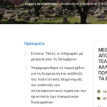
Συχνές Αναζητήσεις:
Φορολογικη Ενημέρωση
,
Επιχ
Πρόσφατα
ΜΕ
Ενοίκια: Τέλος οι πληρωμές με
ΑΠ
μετρητά από 1η Οκτωβρίου
ΤΕΛ
ΑΛΛ
Υπερψηφίσθηκε το νομοσχέδιο
ΠΟΛ
για τη διαχείριση και ανάδειξη
ΤΑ 
της πολιτιστικής κληρονομιάς,
την ανάπτυξη του
οπτικοακουστικού τομέα και την
16
προστασία των πνευματικών
Α
δικαιωμάτων