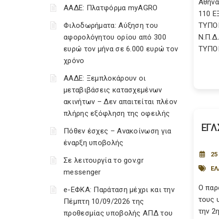
Αθήνα
ΑΑΔΕ: Πλατφόρμα myAGRO
110 Ε
Φιλοδωρήματα: Αύξηση του
ΤΥΠΟ
αφορολόγητου ορίου από 300
Ν.Π.Δ
ευρώ τον μήνα σε 6.000 ευρώ τον
ΤΥΠΟΠ
χρόνο
ΑΑΔΕ: Ξεμπλοκάρουν οι
μεταβιβάσεις κατασχεμένων
ακινήτων – Δεν απαιτείται πλέον
πλήρης εξόφληση της οφειλής
ΕΓΛ
Πόθεν έσχες – Ανακοίνωση για
έναρξη υποβολής
25
Σε λειτουργία το gov.gr
ΕΛ
messenger
Ο παρ
e-ΕΦΚΑ: Παράταση μέχρι και την
τους 
Πέμπτη 10/09/2026 της
την 2
προθεσμίας υποβολής ΑΠΔ του