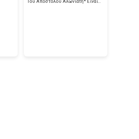
Του Απόστολου Αλωνιάτη* Είναι...