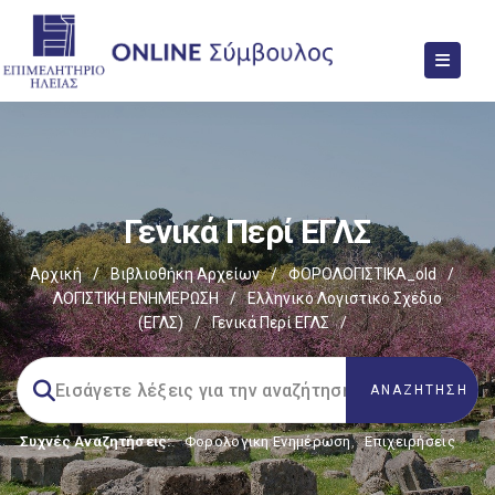
Γενικά Περί ΕΓΛΣ
Αρχική
/
Βιβλιοθήκη Αρχείων
/
ΦΟΡΟΛΟΓΙΣΤΙΚΑ_old
/
ΛΟΓΙΣΤΙΚΗ ΕΝΗΜΕΡΩΣΗ
/
Ελληνικό Λογιστικό Σχέδιο
(ΕΓΛΣ)
/
Γενικά Περί ΕΓΛΣ
/
Συχνές Αναζητήσεις:
Φορολογικη Ενημέρωση
,
Επιχειρήσεις