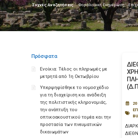
Συχνές Αναζητήσεις:
Φορολογικη Ενημέρωση
,
Επιχ
Πρόσφατα
ΔΙΕ
Ενοίκια: Τέλος οι πληρωμές με
ΧΡ
μετρητά από 1η Οκτωβρίου
ΠΛ
(Δ.Π
Υπερψηφίσθηκε το νομοσχέδιο
για τη διαχείριση και ανάδειξη
της πολιτιστικής κληρονομιάς,
20
την ανάπτυξη του
ΕΠ
BU
οπτικοακουστικού τομέα και την
προστασία των πνευματικών
ΔΙΑΡ
δικαιωμάτων
ΔΙΕΘ