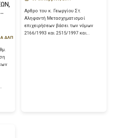
ΩΝ,
..
Αρθρο του κ. Γεωργίου Στ.
Αληφαντή Μετασχηματισμοί
επιχειρήσεων βάσει των νόμων
2166/1993 και 2515/1997 και...
ΠΑ ΔΛΠ
θμ.
ηση
εων
.