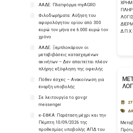
ΧΡΗΜ
ΑΑΔΕ: Πλατφόρμα myAGRO
ΠΛΗΡ
Φιλοδωρήματα: Αύξηση του
ΛΟΓΙ
αφορολόγητου ορίου από 300
ΔΙΕΡΜ
ευρώ τον μήνα σε 6.000 ευρώ τον
Δ.Π.Χ.Π
χρόνο
ΑΑΔΕ: Ξεμπλοκάρουν οι
μεταβιβάσεις κατασχεμένων
ακινήτων – Δεν απαιτείται πλέον
πλήρης εξόφληση της οφειλής
ΜΕΤ
Πόθεν έσχες – Ανακοίνωση για
ΛΟΓ
έναρξη υποβολής
Σε λειτουργία το gov.gr
27
messenger
ΔΙ
e-ΕΦΚΑ: Παράταση μέχρι και την
Πέμπτη 10/09/2026 της
Μεταβ
προθεσμίας υποβολής ΑΠΔ του
Πρότυ