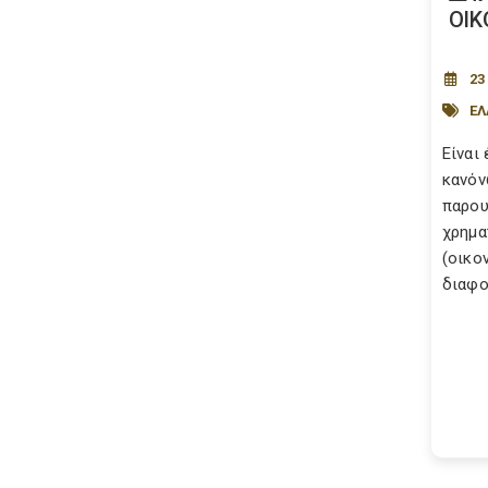
ΟΙΚ
23
ΕΛ
Είναι
κανόν
παρου
χρημα
(οικο
διαφο