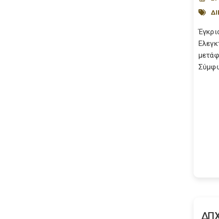
ΔΙ
Έγκρι
Ελεγκ
μετάφ
Σύμφω
ΔΠΧ