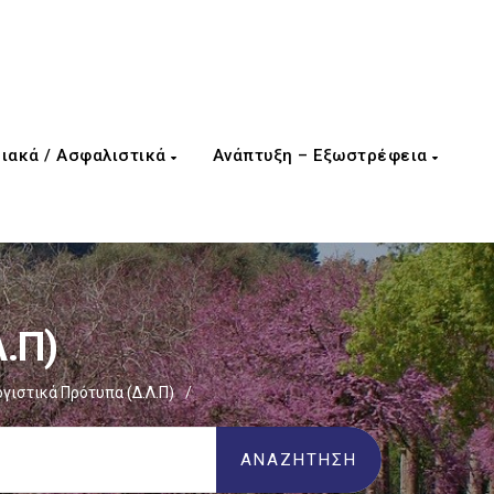
ιακά / Ασφαλιστικά
Ανάπτυξη – Εξωστρέφεια
Λ.Π)
ογιστικά Πρότυπα (Δ.Λ.Π)
/