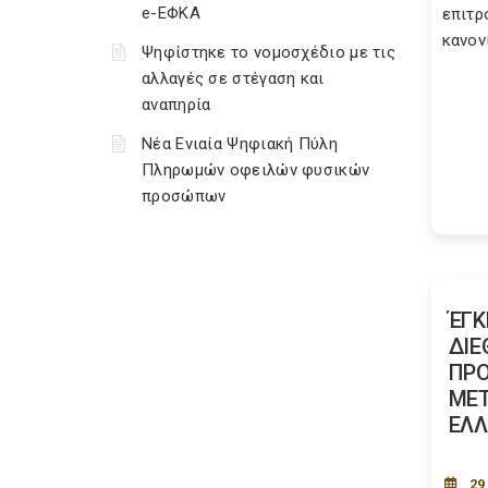
e-ΕΦΚΑ
επιτρ
κανονι
Ψηφίστηκε το νομοσχέδιο με τις
αλλαγές σε στέγαση και
αναπηρία
Νέα Ενιαία Ψηφιακή Πύλη
Πληρωμών οφειλών φυσικών
προσώπων
ΈΓΚ
ΔΙΕ
ΠΡΟ
ΜΕ
ΕΛΛ
29