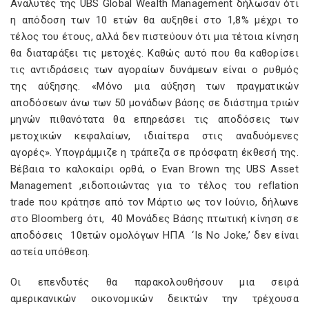
Αναλυτές της UBS Global Wealth Management δήλωσαν ότι
η απόδοση των 10 ετών θα αυξηθεί στο 1,8% μέχρι το
τέλος του έτους, αλλά δεν πιστεύουν ότι μια τέτοια κίνηση
θα διαταράξει τις μετοχές. Καθώς αυτό που θα καθορίσει
τις αντιδράσεις των αγοραίων δυνάμεων είναι ο ρυθμός
της αύξησης. «Μόνο μια αύξηση των πραγματικών
αποδόσεων άνω των 50 μονάδων βάσης σε διάστημα τριών
μηνών πιθανότατα θα επηρεάσει τις αποδόσεις των
μετοχικών κεφαλαίων, ιδιαίτερα στις αναδυόμενες
αγορές». Υπογράμμιζε η τράπεζα σε πρόσφατη έκθεσή της.
Βέβαια το καλοκαίρι ορθά, ο Evan Brown της UBS Asset
Management ,ειδοποιώντας για το τέλος του reflation
trade που κράτησε από τον Μάρτιο ως τον Ιούνιο, δήλωνε
στο Bloomberg ότι, 40 Μονάδες Βάσης πτωτική κίνηση σε
αποδόσεις 10ετών ομολόγων ΗΠΑ ‘Is No Joke,’ δεν είναι
αστεία υπόθεση.
Οι επενδυτές θα παρακολουθήσουν μια σειρά
αμερικανικών οικονομικών δεικτών την τρέχουσα