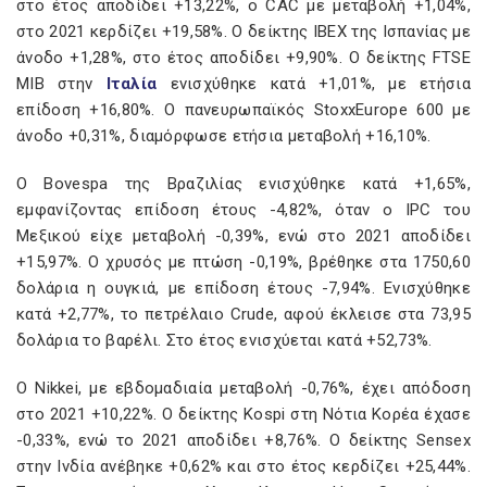
στο έτος αποδίδει +13,22%, ο CAC με μεταβολή +1,04%,
στο 2021 κερδίζει +19,58%. Ο δείκτης IBEX της Ισπανίας με
άνοδο +1,28%, στο έτος αποδίδει +9,90%. Ο δείκτης FTSE
MIB στην
Ιταλία
ενισχύθηκε κατά +1,01%, με ετήσια
επίδοση +16,80%. Ο πανευρωπαϊκός StoxxEurope 600 με
άνοδο +0,31%, διαμόρφωσε ετήσια μεταβολή +16,10%.
Ο Bovespa της Βραζιλίας ενισχύθηκε κατά +1,65%,
εμφανίζοντας επίδοση έτους -4,82%, όταν ο IPC του
Μεξικού είχε μεταβολή -0,39%, ενώ στο 2021 αποδίδει
+15,97%. Ο χρυσός με πτώση -0,19%, βρέθηκε στα 1750,60
δολάρια η ουγκιά, με επίδοση έτους -7,94%. Ενισχύθηκε
κατά +2,77%, το πετρέλαιο Crude, αφού έκλεισε στα 73,95
δολάρια το βαρέλι. Στο έτος ενισχύεται κατά +52,73%.
Ο Nikkei, με εβδομαδιαία μεταβολή -0,76%, έχει απόδοση
στο 2021 +10,22%. Ο δείκτης Kospi στη Νότια Κορέα έχασε
-0,33%, ενώ το 2021 αποδίδει +8,76%. Ο δείκτης Sensex
στην Ινδία ανέβηκε +0,62% και στο έτος κερδίζει +25,44%.