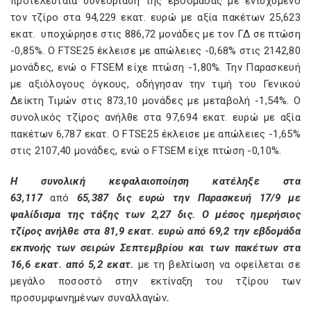
προτελευταία συνεδρίαση της εβδομάδας με ενισχυμένο
τον τζίρο στα 94,229 εκατ. ευρώ με αξία πακέτων 25,623
εκατ. υποχώρησε στις 886,72 μονάδες με τον ΓΔ σε πτώση
-0,85%. Ο FTSE25 έκλεισε με απώλειες -0,68% στις 2142,80
μονάδες, ενώ ο FTSEΜ είχε πτώση -1,80%. Την Παρασκευή
με αξιόλογους όγκους, οδήγησαν την τιμή του Γενικού
Δείκτη Τιμών στις 873,10 μονάδες με μεταβολή -1,54%. Ο
συνολικός τζίρος ανήλθε στα 97,694 εκατ. ευρώ με αξία
πακέτων 6,787 εκατ. Ο FTSE25 έκλεισε με απώλειες -1,65%
στις 2107,40 μονάδες, ενώ ο FTSEΜ είχε πτώση -0,10%.
Η συνολική κεφαλαιοποίηση κατέληξε στα
63,117
από
65,387 δις ευρώ την Παρασκευή 17/9 με
ψαλίδισμα της τάξης των 2,27 δις. Ο μέσος ημερήσιος
τζίρος ανήλθε στα 81,9 εκατ. ευρώ από 69,2 την εβδομάδα
εκπνοής των σειρών Σεπτεμβρίου και των πακέτων στα
16,6 εκατ. από 5,2 εκατ.
με τη βελτίωση να οφείλεται σε
μεγάλο ποσοστό στην εκτίναξη του τζίρου των
προσυμφωνημένων συναλλαγών
.