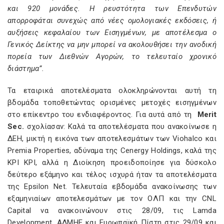
και 920 μονάδες. Η ρευστότητα των Επενδυτών
απορροφάται συνεχώς από νέες ομολογιακές εκδόσεις, ή
αυξήσεις κεφαλαίου των Εισηγμένων, με αποτέλεσμα ο
Γενικός Δείκτης να μην μπορεί να ακολουθήσει την ανοδική
πορεία των Διεθνών Αγορών, το τελευταίο χρονικό
διάστημα”.
Τα εταιρικά αποτελέσματα ολοκληρώνονται αυτή τη
βδομάδα τοποθετώντας ορισμένες μετοχές εισηγμένων
στο επίκεντρο του ενδιαφέροντος. Για αυτά από τη
Merit
Sec.
σχολίασαν: Καλά τα αποτελέσματα που ανακοίνωσε η
ΔΕΗ, μικτή η εικόνα των αποτελεσμάτων των Viohalco και
Premia Properties, αδύναμα της Cenergy Holdings, καλά της
ΚΡΙ ΚΡΙ, αλλά η Διοίκηση προειδοποίησε για δύσκολο
δεύτερο εξάμηνο και τέλος ισχυρά ήταν τα αποτελέσματα
της Epsilon Net. Τελευταία εβδομάδα ανακοίνωσης των
εξαμηνιαίων αποτελεσμάτων με τον ΟΛΠ και την CNL
Capital να ανακοινώνουν στις 28/09, τις Lamda
Development, ΑΔΜΗΕ και Ευρωπαϊκή Πίστη στις 29/09 και