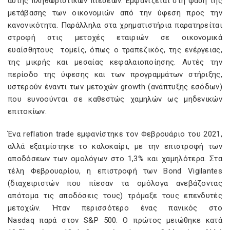
αυτής πληθωριστικών πιέσεων. Εμφανίζεται στη φάση της
μετάβασης των οικονομιών από την ύφεση προς την
κανονικότητα. Παράλληλα στα χρηματιστήρια παρατηρείται
στροφή στις μετοχές εταιριών σε οικονομικά
ευαίσθητους τομείς, όπως ο τραπεζικός, της ενέργειας,
της μικρής και μεσαίας κεφαλαιοποίησης. Αυτές την
περίοδο της ύφεσης και των προγραμμάτων στήριξης,
υστερούν έναντι των μετοχών growth (ανάπτυξης εσόδων)
που ευνοούνται σε καθεστώς χαμηλών ως μηδενικών
επιτοκίων.
Ένα reflation trade εμφανίστηκε τον Φεβρουάριο του 2021,
αλλά εξατμίστηκε το καλοκαίρι, με την επιστροφή των
αποδόσεων των ομολόγων στο 1,3% και χαμηλότερα. Στα
τέλη Φεβρουαρίου, η επιστροφή των Bond Vigilantes
(διαχειριστών που πίεσαν τα ομόλογα ανεβάζοντας
απότομα τις αποδόσεις τους) τρόμαξε τους επενδυτές
μετοχών. Ήταν περισσότερο ένας πανικός στο
Nasdaq παρά στον S&P 500. Ο πρώτος μειώθηκε κατά