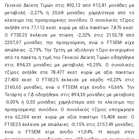
Γενικού Δείκτη Τιμών στις 892,13 από 912,81 μονάδες με
μεταβολή -2,27% ή 20,68 μονάδες χαμηλότερα από το
κλείσιμο της προηγούμενης συνόδου. Ο συνολικός τζίρος
ανήλθε στα 77,112 εκατ. ευρώ με αξία πακέτων 7,876 εκατ.
Ο FTSE25 έκλεισε με πτώση -2,32% στις 2155,78 από
2207,07 μονάδες την προηγούμενη, ενώ ο FTSEΜ είχε
απώλειες -2,73%. Την Τρίτη, με αξιόλογο τζίρο ενισχυμένο
από τα πακέτα, η τιμή του Γενικού Δείκτη Τιμών οδηγήθηκε
στις 894,33 μονάδες με μεταβολή +0,25%. Ο συνολικός
τζίρος ανήλθε στα 78,477 εκατ. ευρώ με αξία πακέτων
27,400 εκατ. Ο FTSE25 έκλεισε με κέρδη +0,23% στις
2160,65 μονάδες, ενώ ο FTSEΜ είχε άνοδο +0,66%. Την
Τετάρτη ο ΓΔ οδηγήθηκε στις 894,30 μονάδες με μεταβολή
-0,00% ή 0,03 μονάδες χαμηλότερα από το κλείσιμο της
προηγούμενης συνόδου. Ο συνολικός τζίρος υποχώρησε
στα 62,204 εκατ. ευρώ με αξία πακέτων 15,408 εκατ. Ο
FTSE25 έκλεισε με απώλειες -0,15% στις 2157,49 μονάδες,
ενώ ο FTSEΜ είχε άνοδο +1,04%. Η αγορά στην