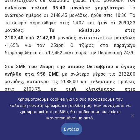
αντιστοιχούσε σε καθοδικό χάσμα 14,35 μονάδων.
Τον
έκλεισαν τελικά 35,40 μονάδες χαμηλότερα
. Το
ανώτερο ημέρας οι 2148,45 μονάδες, ήρθε στις 10:30. Το
κατώτερο σημειώθηκε στις 14:07 και ήταν οι 2090,33
μονάδες.
Το κλείσιμο στις
2107,40
από
2142,80
μονάδες αντιστοιχεί σε μεταβολή
-1,65% για τον 25άρη. Ο τζίρος στα παράγωγα
διαμορφώθηκε στα 17,452 εκατ. ευρώ την Παρασκευή 24/9.
Στα ΣΜΕ του 25άρη
της σειράς Οκτωβρίου ο όγκος
ανήλθε στα 958
ΣΜΕ
με ανώτερο μέρας τις 2122,00
μονάδες, κατώτερο τις 2088,00 και τελευταίες πράξεις
στις 2103,75,
με τιμή κλεισίματος στις
2106,25
από
2139,25
και
ανήλθαν σε
Χρησιμοποιούμε cookies για να σας προσφέρουμε την
5173
από
5278
οι
ανοικτές θέσεις.
Επίσης άλλαξαν
καλύτερη δυνατή εμπειρία στη σελίδα μας. Εάν συνεχίσετε να
χέρια 171
ΣΜΕ λήξης Νοεμβρίου
με ανώτερο μέρας τις
χρησιμοποιείτε τη σελίδα, θα υποθέσουμε πως είστε
ικανοποιημένοι με αυτό.
2121,75 μονάδες, κατώτερο τις 2085,25 και τελευταίες
πράξεις στις 2095,00,
με κλείσιμο στις
Εντάξει
2105,00
από
2137,75
και οι ανοικτές θέσεις ανήλθαν