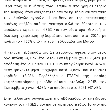
συντονισμένα. Αλλά στις επόμενες έγινε σαφές, μέρα με τη
μέρα, πως οι κινήσεις των θεσμικών στο χρηματιστήριο
της Αθήνας ήταν ανεξάρτητες από τα κριτήρια και την τάση
των διεθνών αγορών. Η επιδείνωση της στατιστικής
εικόνας επήλθε από τη Δευτέρα αλλά το άθροισμα των
απωλειών έφερε το -4,35% για τον μέσο όρο. Δηλαδή τη
δεύτερη χειρότερη εβδομαδιαία επίδοση στο 2021, με
πρώτη το -4,36% από την τρίτη εβδομάδα του Μαΐου.
Η τέταρτη εβδομάδα του Σεπτέμβριου, έφερε στον μέσο
όρο πτώση -4,35%, έτσι στον Σεπτέμβριο χάνει -5,42% με
απόδοση έτους +7,92%. Ο FTSE25 υποχώρησε κατά -4,52%,
στον τρέχοντα μήνα υποχωρεί κατά -4,85% και στο 2021
κερδίζει +8,93%. Παράλληλα ο FTSEM, της μεσαίας
κεφαλαιοποίησης, με εβδομαδιαία μεταβολή -2,95%, τον
Σεπτέμβριο χάνει -4,03% και αποδίδει στο 2021 +31,48%.
Στην τελευταία συνεδρίαση της εβδομάδας, οι επενδυτές
κίνησαν τον FTSE25 μόνιμα σε αρνητικό πεδίο. Το άνοιγμα