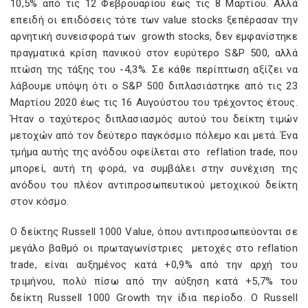
10,5% από τις 12 Φεβρουαρίου έως τις 8 Μαρτίου. Αλλά
επειδή οι επιδόσεις τότε των value stocks ξεπέρασαν την
αρνητική συνεισφορά των growth stocks, δεν εμφανίστηκε
πραγματικά κρίση πανικού στον ευρύτερο S&P 500, αλλά
πτώση της τάξης του -4,3%. Σε κάθε περίπτωση αξίζει να
λάβουμε υπόψη ότι ο S&P 500 διπλασιάστηκε από τις 23
Μαρτίου 2020 έως τις 16 Αυγούστου του τρέχοντος έτους.
Ήταν ο ταχύτερος διπλασιασμός αυτού του δείκτη τιμών
μετοχών από τον δεύτερο παγκόσμιο πόλεμο και μετά. Ένα
τμήμα αυτής της ανόδου οφείλεται στο reflation trade, που
μπορεί, αυτή τη φορά, να συμβάλει στην συνέχιση της
ανόδου του πλέον αντιπροσωπευτικού μετοχικού δείκτη
στον κόσμο.
Ο δείκτης Russell 1000 Value, όπου αντιπροσωπεύονται σε
μεγάλο βαθμό οι πρωταγωνίστριες μετοχές στο reflation
trade, είναι αυξημένος κατά +0,9% από την αρχή του
τριμήνου, πολύ πίσω από την αύξηση κατά +5,7% του
δείκτη Russell 1000 Growth την ίδια περίοδο. Ο Russell