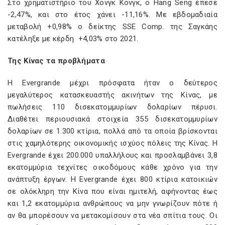
Στο χρηματιστήριο του Χονγκ Κονγκ, ο Hang Seng έπεσε
-2,47%, και στο έτος χάνει -11,16%. Με εβδομαδιαία
μεταβολή +0,98% ο δείκτης SSE Comp. της Σαγκάης
κατέληξε με κέρδη +4,03% στο 2021.
Της Κίνας τα προβλήματα
Η Evergrande μέχρι πρόσφατα ήταν ο δεύτερος
μεγαλύτερος κατασκευαστής ακινήτων της Κίνας, με
πωλήσεις 110 δισεκατομμυρίων δολαρίων πέρυσι.
Διαθέτει περιουσιακά στοιχεία 355 δισεκατομμυρίων
δολαρίων σε 1.300 κτίρια, πολλά από τα οποία βρίσκονται
στις χαμηλότερης οικονομικής ισχύος πόλεις της Κίνας. Η
Evergrande έχει 200.000 υπαλλήλους και προσλαμβάνει 3,8
εκατομμύρια τεχνίτες οικοδόμους κάθε χρόνο για την
ανάπτυξη έργων. Η Evergrande έχει 800 κτίρια κατοικιών
σε ολόκληρη την Κίνα που είναι ημιτελή, αφήνοντας έως
και 1,2 εκατομμύρια ανθρώπους να μην γνωρίζουν πότε ή
αν θα μπορέσουν να μετακομίσουν στα νέα σπίτια τους. Οι