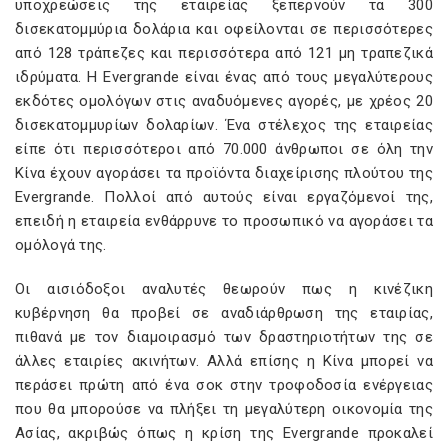
υποχρεώσεις της εταιρείας ξεπερνούν τα 300
δισεκατομμύρια δολάρια και οφείλονται σε περισσότερες
από 128 τράπεζες και περισσότερα από 121 μη τραπεζικά
ιδρύματα. Η Evergrande είναι ένας από τους μεγαλύτερους
εκδότες ομολόγων στις αναδυόμενες αγορές, με χρέος 20
δισεκατομμυρίων δολαρίων. Ένα στέλεχος της εταιρείας
είπε ότι περισσότεροι από 70.000 άνθρωποι σε όλη την
Κίνα έχουν αγοράσει τα προϊόντα διαχείρισης πλούτου της
Evergrande. Πολλοί από αυτούς είναι εργαζόμενοί της,
επειδή η εταιρεία ενθάρρυνε το προσωπικό να αγοράσει τα
ομόλογά της.
Οι αισιόδοξοι αναλυτές θεωρούν πως η κινέζικη
κυβέρνηση θα προβεί σε αναδιάρθρωση της εταιρίας,
πιθανά με τον διαμοιρασμό των δραστηριοτήτων της σε
άλλες εταιρίες ακινήτων. Αλλά επίσης η Κίνα μπορεί να
περάσει πρώτη από ένα σοκ στην τροφοδοσία ενέργειας
που θα μπορούσε να πλήξει τη μεγαλύτερη οικονομία της
Ασίας, ακριβώς όπως η κρίση της Evergrande προκαλεί