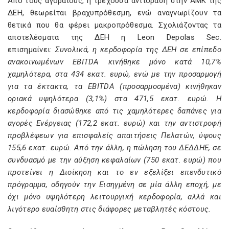
Από τους αγοραίους, η τρέχουσα αντίδραση στην ΑΜΚ της
ΔΕΗ, θεωρείται βραχυπρόθεσμη, ενώ αναγνωρίζουν τα
θετικά που θα φέρει μακροπρόθεσμα. Σχολιάζοντας τα
αποτελέσματα της ΔΕΗ η Leon Depolas Sec.
επισημαίνει:
Συνολικά, η κερδοφορία της ΔΕΗ σε επίπεδο
ανακοινωμένων EBITDA κινήθηκε μόνο κατά 10,7%
χαμηλότερα, στα 434 εκατ. ευρώ, ενώ με την προσαρμογή
για τα έκτακτα, τα EBITDA (προσαρμοσμένα) κινήθηκαν
οριακά υψηλότερα (3,1%) στα 471,5 εκατ. ευρώ. Η
κερδοφορία διασώθηκε από τις χαμηλότερες δαπάνες για
αγορές Ενέργειας (172,2 εκατ. ευρώ) και την αντιστροφή
προβλέψεων για επισφαλείς απαιτήσεις Πελατών, ύψους
155,6 εκατ. ευρώ. Από την άλλη, η πώληση του ΔΕΔΔΗΕ, σε
συνδυασμό με την αύξηση κεφαλαίων (750 εκατ. ευρώ) που
προτείνει η Διοίκηση και το εν εξελίξει επενδυτικό
πρόγραμμα, οδηγούν την Εισηγμένη σε μία άλλη εποχή, με
όχι μόνο υψηλότερη λειτουργική κερδοφορία, αλλά και
λιγότερο ευαίσθητη στις διάφορες μεταβλητές κόστους.