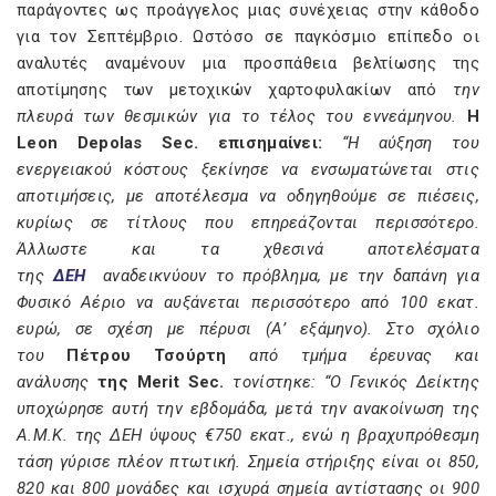
παράγοντες ως προάγγελος μιας συνέχειας στην κάθοδο
για τον Σεπτέμβριο. Ωστόσο σε παγκόσμιο επίπεδο οι
αναλυτές αναμένουν μια προσπάθεια βελτίωσης της
αποτίμησης των μετοχικών χαρτοφυλακίων από
την
πλευρά των θεσμικών για το τέλος του εννεάμηνου.
Η
Leon Depolas Sec. επισημαίνει:
“Η αύξηση του
ενεργειακού κόστους ξεκίνησε να ενσωματώνεται στις
αποτιμήσεις, με αποτέλεσμα να οδηγηθούμε σε πιέσεις,
κυρίως σε τίτλους που επηρεάζονται περισσότερο.
Άλλωστε και τα χθεσινά αποτελέσματα
της
ΔΕΗ
αναδεικνύουν το πρόβλημα, με την δαπάνη για
Φυσικό Αέριο να αυξάνεται περισσότερο από 100 εκατ.
ευρώ, σε σχέση με πέρυσι (Α’ εξάμηνο)
. Στο σχόλιο
του
Πέτρου Τσούρτη
από τμήμα έρευνας και
ανάλυσης
της Merit Sec.
τονίστηκε: “Ο Γενικός Δείκτης
υποχώρησε αυτή την εβδομάδα, μετά την ανακοίνωση της
Α.Μ.Κ. της ΔΕΗ ύψους €750 εκατ., ενώ η βραχυπρόθεσμη
τάση γύρισε πλέον πτωτική. Σημεία στήριξης είναι οι 850,
820 και 800 μονάδες και ισχυρά σημεία αντίστασης οι 900