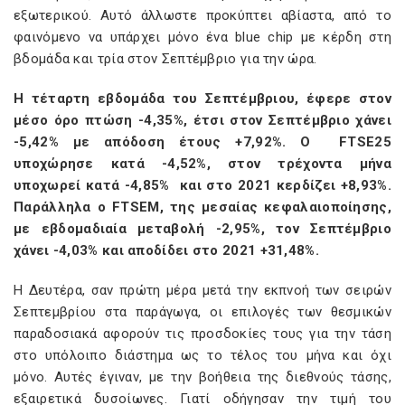
εξωτερικού. Αυτό άλλωστε προκύπτει αβίαστα, από το
φαινόμενο να υπάρχει μόνο ένα blue chip με κέρδη στη
βδομάδα και τρία στον Σεπτέμβριο για την ώρα.
Η τέταρτη εβδομάδα του Σεπτέμβριου, έφερε στον
μέσο όρο πτώση -4,35%, έτσι στον Σεπτέμβριο χάνει
-5,42% με απόδοση έτους +7,92%. Ο FTSE25
υποχώρησε κατά -4,52%, στον τρέχοντα μήνα
υποχωρεί κατά -4,85% και στο 2021 κερδίζει +8,93%.
Παράλληλα ο FTSEM, της μεσαίας κεφαλαιοποίησης,
με εβδομαδιαία μεταβολή -2,95%, τον Σεπτέμβριο
χάνει -4,03% και αποδίδει στο 2021 +31,48%.
Η Δευτέρα, σαν πρώτη μέρα μετά την εκπνοή των σειρών
Σεπτεμβρίου στα παράγωγα, οι επιλογές των θεσμικών
παραδοσιακά αφορούν τις προσδοκίες τους για την τάση
στο υπόλοιπο διάστημα ως το τέλος του μήνα και όχι
μόνο. Αυτές έγιναν, με την βοήθεια της διεθνούς τάσης,
εξαιρετικά δυσοίωνες. Γιατί οδήγησαν την τιμή του