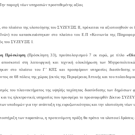
Την παροχή νέων υπηρεσιών προστιθεμένης αξίας
, στο πλαίσιο της υλοποίησης του ΣΥΖΕΥΞΙΣ ΙΙ, πρόκειται να αξιοποιηθούν ο
Ινών) που κατασκευάστηκαν στο πλαίσιο του Ε.Π «Κοινωνία της Πληροφορί
ός του ΣΥΖΕΥΞΙΣ Ι.
ρη Πρόσκληση
(Πρόσκληση 33), προϋπολογισμού 7 εκ ευρώ, με τίτλο
«Ολ
, αποσκοπεί στη λειτουργική και τεχνική ολοκλήρωση των Μητροπολιτι
ηκαν στο πλαίσιο του Γ’ ΚΠΣ και προσφέρουν υπηρεσίες διασύνδεσης υψ
οντος σε 68 πόλεις της χώρας (εκτός της Περιφέρειας Αττικής και του πολεοδομ
σμός του πλεονεκτήματος της υψηλής ταχύτητας διασύνδεσης των δημόσιων φ
 και τις ηλεκτρονικές υπηρεσίες που προσφέρει το προαναφερθέν Δίκτυο ΣΥΖΕΥΞ
 των υποδομών για την ανάπτυξη της ευρυζωνικότητας και την υλοποίηση νέων 
υποστήριξη των παραπάνω, η προτεινόμενη πράξη θα πρέπει να υλοποιεί δράσεις