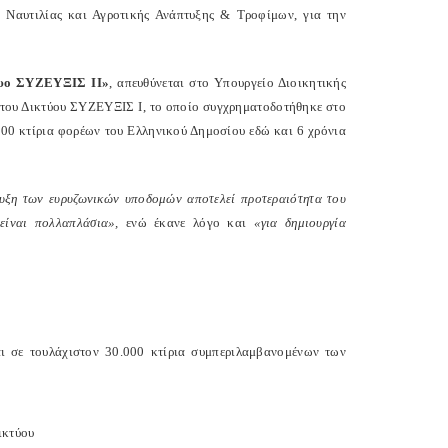
 Ναυτιλίας και Αγροτικής Ανάπτυξης & Τροφίμων, για την
υο ΣΥΖΕΥΞΙΣ ΙΙ»
, απευθύνεται στο Υπουργείο Διοικητικής
 του Δικτύου ΣΥΖΕΥΞΙΣ Ι, το οποίο συγχρηματοδοτήθηκε στο
.500 κτίρια φορέων του Ελληνικού Δημοσίου εδώ και 6 χρόνια
τυξη των ευρυζωνικών υποδομών αποτελεί προτεραιότητα του
είναι πολλαπλάσια»,
ενώ έκανε λόγο και
«για δημιουργία
ι σε τουλάχιστον 30.000 κτίρια συμπεριλαμβανομένων των
ικτύου