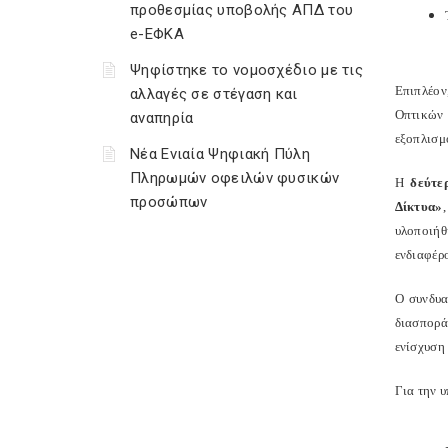
προθεσμίας υποβολής ΑΠΔ του
e-ΕΦΚΑ
Ψηφίστηκε το νομοσχέδιο με τις
Επιπλέον
αλλαγές σε στέγαση και
Οπτικών 
αναπηρία
εξοπλισμ
Νέα Ενιαία Ψηφιακή Πύλη
Πληρωμών οφειλών φυσικών
Η
δεύτε
προσώπων
Δίκτυα»
υλοποιήθ
ενδιαφέρ
Ο συνδυα
διασπορά
ενίσχυση
Για την 