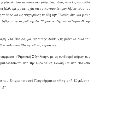
 γεφύρωση του ευρυζωνικού χάσματος, ιδίως υπό τις παρούσες
πεξέλθουμε με επιτυχία στις οικονομικές προκλήσεις τόσο του
πολίτες και τις επιχειρήσεις σε όλη την Ελλάδα, όσο και για τη
χόλησης, επιχειρηματικής δραστηριοποίησης και ανταγωνιστικής
βάρη,
«το Πρόγραμμα Αγροτικής Ανάπτυξης βάζει το δικό του
των κατοίκων στις αγροτικές περιοχές».
ογράμματος «Ψηφιακή Σύγκλιση», με τη συνδρομή πόρων των
ηματοδοτούνται από την Ευρωπαϊκή Ένωση και από εθνικούς
λίδα του Επιχειρησιακού Προγράμματος «Ψηφιακή Σύγκλιση»,
i.gr
.