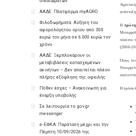
δικαιωμάτων
Αγροτική
ΑΑΔΕ: Πλατφόρμα myAGRO
ανάπτυξη
Φιλοδωρήματα: Αύξηση του
Η
πρώτη
αφορολόγητου ορίου από 300
Μεταρρύθ
ευρώ τον μήνα σε 6.000 ευρώ τον
πλαίσιο 
χρόνο
(2006-20
ΑΑΔΕ: Ξεμπλοκάρουν οι
Όπως τον
μεταβιβάσεις κατασχεμένων
Υπουργε
ακινήτων – Δεν απαιτείται πλέον
εκατοντά
πλήρης εξόφληση της οφειλής
Πόθεν έσχες – Ανακοίνωση για
Η πρόσκλ
έναρξη υποβολής
Σε λειτουργία το gov.gr
messenger
e-ΕΦΚΑ: Παράταση μέχρι και την
Πέμπτη 10/09/2026 της