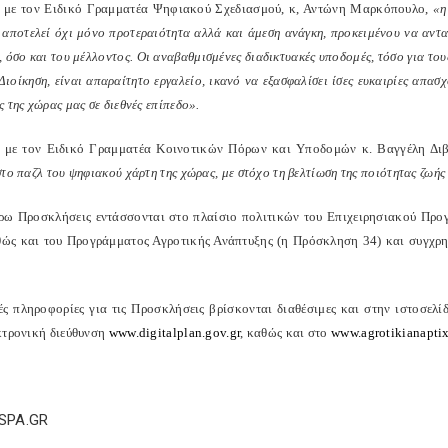
με τον Ειδικό Γραμματέα Ψηφιακού Σχεδιασμού, κ, Αντώνη Μαρκόπουλο,
«η
 αποτελεί όχι μόνο προτεραιότητα αλλά και άμεση ανάγκη, προκειμένου να αντα
 όσο και του μέλλοντος. Οι αναβαθμισμένες διαδικτυακές υποδομές, τόσο για τους 
ιοίκηση, είναι απαραίτητο εργαλείο, ικανό να εξασφαλίσει ίσες ευκαιρίες απασ
 της χώρας μας σε διεθνές επίπεδο».
με τον Ειδικό Γραμματέα Κοινοτικών Πόρων και Υποδομών κ. Βαγγέλη Δι
το παζλ του ψηφιακού χάρτη της χώρας, με στόχο τη βελτίωση της ποιότητας ζωής 
ρω Προσκλήσεις εντάσσονται στο πλαίσιο πολιτικών του Επιχειρησιακού Πρ
ώς και του Προγράμματος Αγροτικής Ανάπτυξης (η Πρόσκληση 34) και συγχρ
ές πληροφορίες για τις Προσκλήσεις βρίσκονται διαθέσιμες και στην ιστοσε
κτρονική διεύθυνση
www.digitalplan.gov.gr
, καθώς και στο
www.agrotikianaptix
ESPA.GR