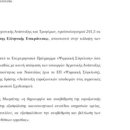
επίπεδο
γροτικής Ανάπτυξης και Τροφίμων, προϋπολογισμού 201,5 εκ
ης Ελληνικής Επικράτειας»
, αποσκοπεί στην κάλυψη των
σο από το Επιχειρησιακό Πρόγραμμα «Ψηφιακή Σύγκλιση» όσο
, καθώς με κοινή απόφαση των υπουργών Αγροτικής Ανάπτυξης
τικότητας και Ναυτιλίας (για το ΕΠ «Ψηφιακή Σύγκλιση),
της δράσης «Ανάπτυξη ευρυζωνικών υποδομών στις αγροτικές
Ψηφιακού Σχεδιασμού.
νος Μωραΐτης
«η δημιουργία και αναβάθμιση της ευρυζωνικής
ης εξασφάλισης ικανοποιητικού επιπέδου υπηρεσιών υγείας,
πιπλέον, να εξασφαλίσουν την αναβάθμιση και βελτίωση των
 θέσεων εργασίας».