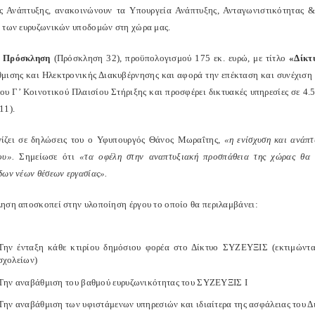
ς Ανάπτυξης, ανακοινώνουν τα Υπουργεία Ανάπτυξης, Ανταγωνιστικότητας &
 των ευρυζωνικών υποδομών στη χώρα μας.
 Πρόσκληση
(Πρόσκληση 32), προϋπολογισμού 175 εκ. ευρώ, με τίτλο
«Δίκτ
μισης και Ηλεκτρονικής Διακυβέρνησης και αφορά την επέκταση και συνέχιση
του Γ’ Κοινοτικού Πλαισίου Στήριξης και προσφέρει δικτυακές υπηρεσίες σε 4
11).
ίζει σε δηλώσεις του ο Υφυπουργός Θάνος Μωραΐτης,
«η ενίσχυση και ανάπ
ίου».
Σημείωσε ότι
«τα οφέλη στην αναπτυξιακή προσπάθεια της χώρας θα 
δων νέων θέσεων εργασίας».
ηση αποσκοπεί στην υλοποίηση έργου το οποίο θα περιλαμβάνει:
Την ένταξη κάθε κτιρίου δημόσιου φορέα στο Δίκτυο ΣΥΖΕΥΞΙΣ (εκτιμώντα
σχολείων)
Την αναβάθμιση του βαθμού ευρυζωνικότητας του ΣΥΖΕΥΞΙΣ Ι
Την αναβάθμιση των υφιστάμενων υπηρεσιών και ιδιαίτερα της ασφάλειας του Δ