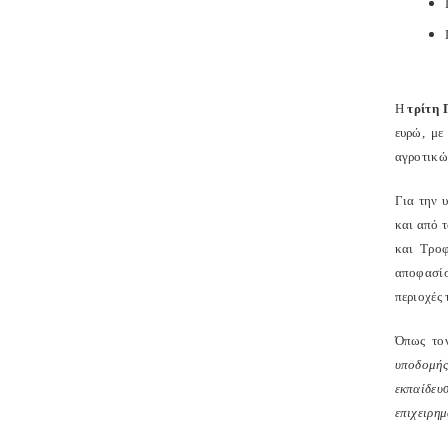
Η
τρίτη
ευρώ, με
αγροτικώ
Για την 
και από 
και Τροφ
αποφασίσ
περιοχές
Όπως τον
υποδομής
εκπαίδευ
επιχειρημ