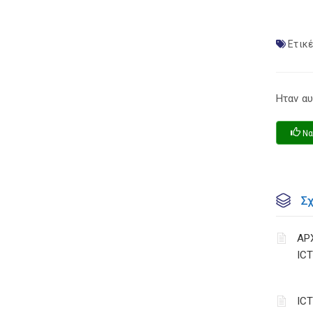
Ετικέ
Ηταν αυ
Να
Σ
ΑΡ
IC
IC