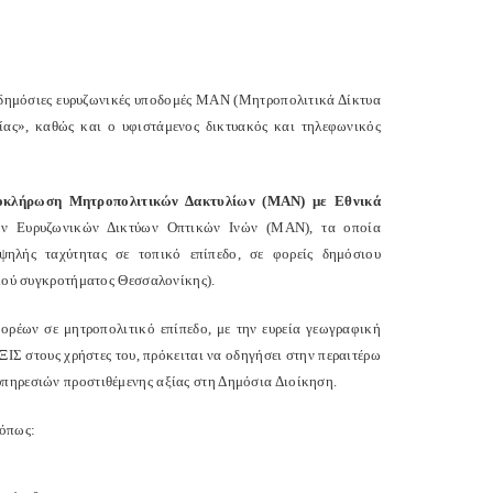
ι δημόσιες ευρυζωνικές υποδομές ΜΑΝ (Μητροπολιτικά Δίκτυα
ας», καθώς και ο υφιστάμενος δικτυακός και τηλεφωνικός
οκλήρωση Μητροπολιτικών Δακτυλίων (ΜΑΝ) με Εθνικά
κών Ευρυζωνικών Δικτύων Οπτικών Ινών (ΜΑΝ), τα οποία
ηλής ταχύτητας σε τοπικό επίπεδο, σε φορείς δημόσιου
ικού συγκροτήματος Θεσσαλονίκης).
ορέων σε μητροπολιτικό επίπεδο, με την ευρεία γεωγραφική
ΙΣ στους χρήστες του, πρόκειται να οδηγήσει στην περαιτέρω
υπηρεσιών προστιθέμενης αξίας στη Δημόσια Διοίκηση.
 όπως: