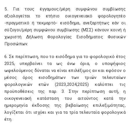
5. Για τους έγγαμους/μέρη συμφώνου συμβίωσης
αξιολογείται το ετήσιο οικογενειακό φορολογητέο
-πραγματικό ή τεκμαρτό- εισόδημα, ανεξαρτήτως εάν οι
σύζυγοι/μέρη συμφώνου συμβίωσης (ΜΣΣ) κάνουν κοινή ή
χωριστή Δήλωση Φορολογίας Εισοδήματος Φυσικών
Προσώπων.
6. Σε περίπτωση, που το εισόδημα για το φορολογικό έτος
2025, υπερβαίνει τα ως άνω όρια, ο υποψήφιος
ωφελούμενος δύναται να είναι επιλέξιμος αν και εφόσον ο
μέσος όρος εισοδημάτων των τριών τελευταίων
φορολογικών ετών (2023,2024,2025) καλύπτει τις
προϋποθέσεις της παρ. 3. Στην περίπτωση αυτή, η
οικογενειακή κατάσταση του αιτούντος κατά την
ημερομηνία έκδοσης της βεβαίωσης επιλεξιμότητας,
λογίζεται ότι ισχύει και για τα τρία τελευταία φορολογικά
έτη.