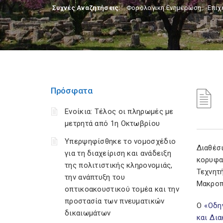
Συχνές Αναζητήσεις:
Φορολογικη Ενημέρωση
,
Επιχ
Πρόσφατα
Ενοίκια: Τέλος οι πληρωμές με
μετρητά από 1η Οκτωβρίου
Υπερψηφίσθηκε το νομοσχέδιο
Διαθέσ
για τη διαχείριση και ανάδειξη
κορυφα
της πολιτιστικής κληρονομιάς,
Τεχνητ
την ανάπτυξη του
Μακροπ
οπτικοακουστικού τομέα και την
προστασία των πνευματικών
Ο
«Οδη
δικαιωμάτων
και Δι