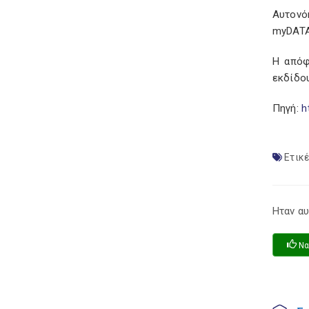
Αυτονό
myDATA
Η απόφ
εκδίδου
Πηγή:
h
Ετικέ
Ηταν αυ
Να