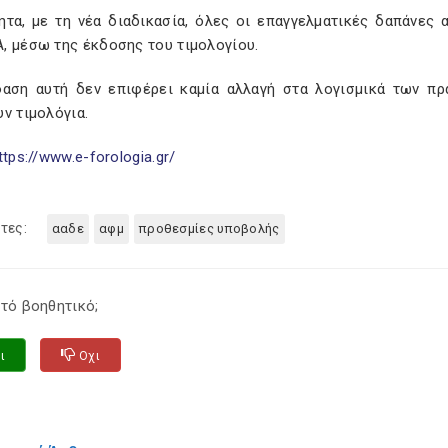
ητα, με τη νέα διαδικασία, όλες οι επαγγελματικές δαπάνες
, μέσω της έκδοσης του τιμολογίου.
αση αυτή δεν επιφέρει καμία αλλαγή στα λογισμικά των π
ν τιμολόγια.
ttps://www.e-forologia.gr/
τες:
ααδε
αφμ
προθεσμίες υποβολής
τό βοηθητικό;
ι
Οχι