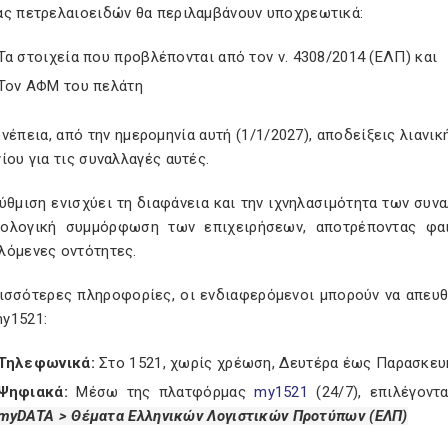
ας πετρελαιοειδών θα περιλαμβάνουν υποχρεωτικά:
Τα στοιχεία που προβλέπονται από τον ν. 4308/2014 (ΕΛΠ) και
Τον ΑΦΜ του πελάτη
νέπεια, από την ημερομηνία αυτή (1/1/2027), αποδείξεις λιαν
ίου για τις συναλλαγές αυτές.
ύθμιση ενισχύει τη διαφάνεια και την ιχνηλασιμότητα των συ
ολογική συμμόρφωση των επιχειρήσεων, αποτρέποντας φα
λόμενες οντότητες.
ρισσότερες πληροφορίες, οι ενδιαφερόμενοι μπορούν να απευ
y1521:
Τηλεφωνικά:
Στο 1521, χωρίς χρέωση, Δευτέρα έως Παρασκευή,
Ψηφιακά:
Μέσω της πλατφόρμας
my1521
(24/7), επιλέγοντ
myDATA > Θέματα Ελληνικών Λογιστικών Προτύπων (ΕΛΠ)