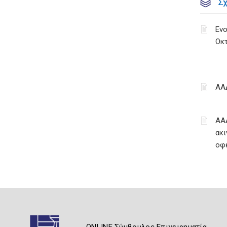
Σ
Ενο
Οκ
ΑΑ
ΑΑ
ακι
οφ