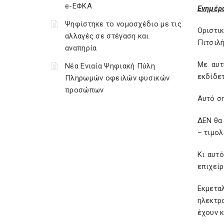
e-ΕΦΚΑ
Ενημέρ
Ψηφίστηκε το νομοσχέδιο με τις
Οριστι
αλλαγές σε στέγαση και
Πιτσιλή
αναπηρία
Με αυτ
Νέα Ενιαία Ψηφιακή Πύλη
εκδίδετ
Πληρωμών οφειλών φυσικών
προσώπων
Αυτό ση
ΔΕΝ θα
– τιμολ
Κι αυτό
επιχεί
Εκμετα
ηλεκτρ
έχουν κ