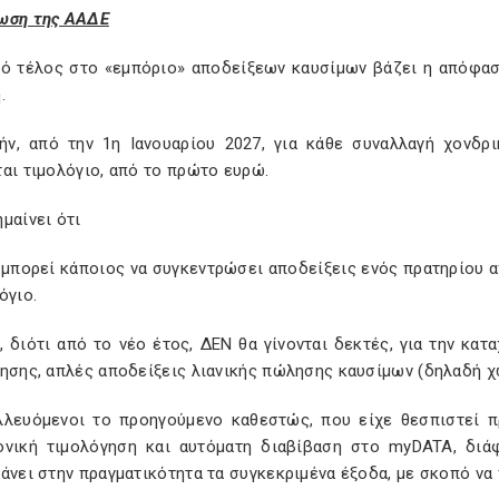
ωση της ΑΑΔΕ
κό τέλος στο «εμπόριο» αποδείξεων καυσίμων βάζει η απόφασ
.
ήν, από την 1η Ιανουαρίου 2027, για κάθε συναλλαγή χονδρ
αι τιμολόγιο, από το πρώτο ευρώ.
μαίνει ότι
 μπορεί κάποιος να συγκεντρώσει αποδείξεις ενός πρατηρίου α
όγιο.
, διότι από το νέο έτος, ΔΕΝ θα γίνονται δεκτές, για την κα
ρησης, απλές αποδείξεις λιανικής πώλησης καυσίμων (δηλαδή 
λλευόμενοι το προηγούμενο καθεστώς, που είχε θεσπιστεί π
ονική τιμολόγηση και αυτόματη διαβίβαση στο myDATA, διάφ
άνει στην πραγματικότητα τα συγκεκριμένα έξοδα, με σκοπό ν