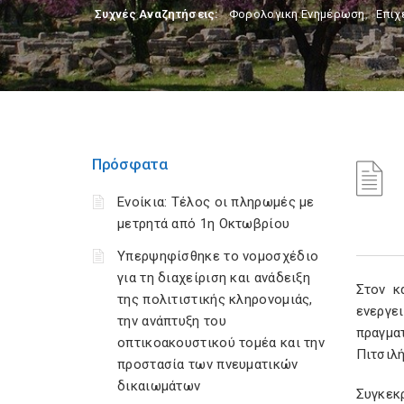
Συχνές Αναζητήσεις:
Φορολογικη Ενημέρωση
,
Επιχ
Πρόσφατα
Ενοίκια: Τέλος οι πληρωμές με
μετρητά από 1η Οκτωβρίου
Υπερψηφίσθηκε το νομοσχέδιο
για τη διαχείριση και ανάδειξη
Στον κ
της πολιτιστικής κληρονομιάς,
ενεργε
την ανάπτυξη του
πραγμα
οπτικοακουστικού τομέα και την
Πιτσιλή
προστασία των πνευματικών
δικαιωμάτων
Συγκεκ