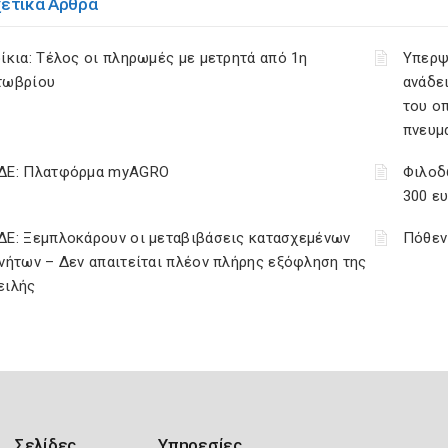
χετικά Άρθρα
ίκια: Τέλος οι πληρωμές με μετρητά από 1η
Υπερψ
τωβρίου
ανάδει
του ο
πνευμ
ΔΕ: Πλατφόρμα myAGRO
Φιλοδ
300 ε
ΔΕ: Ξεμπλοκάρουν οι μεταβιβάσεις κατασχεμένων
Πόθεν
νήτων – Δεν απαιτείται πλέον πλήρης εξόφληση της
ειλής
Σελίδες
Υπηρεσίες