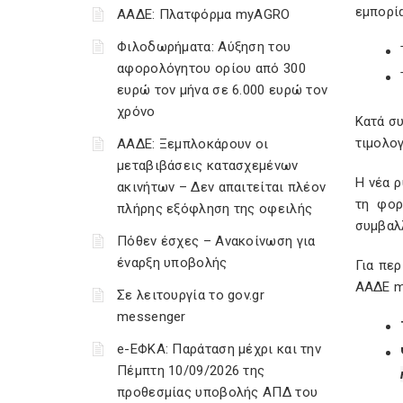
εμπορί
ΑΑΔΕ: Πλατφόρμα myAGRO
Φιλοδωρήματα: Αύξηση του
αφορολόγητου ορίου από 300
ευρώ τον μήνα σε 6.000 ευρώ τον
χρόνο
Κατά συ
τιμολογ
ΑΑΔΕ: Ξεμπλοκάρουν οι
μεταβιβάσεις κατασχεμένων
Η νέα ρ
ακινήτων – Δεν απαιτείται πλέον
τη φορ
πλήρης εξόφληση της οφειλής
συμβαλ
Πόθεν έσχες – Ανακοίνωση για
έναρξη υποβολής
Για πε
ΑΑΔΕ m
Σε λειτουργία το gov.gr
messenger
e-ΕΦΚΑ: Παράταση μέχρι και την
Πέμπτη 10/09/2026 της
προθεσμίας υποβολής ΑΠΔ του