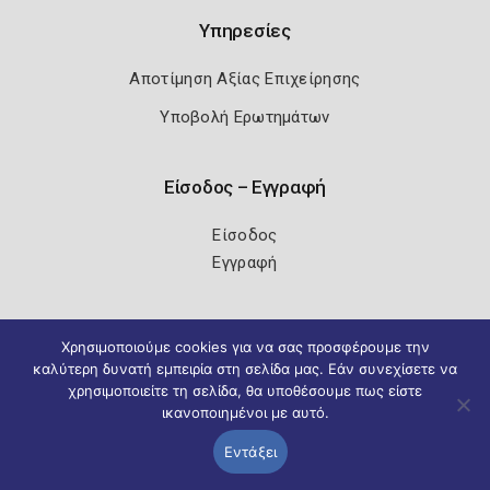
Υπηρεσίες
Αποτίμηση Αξίας Επιχείρησης
Υποβολή Ερωτημάτων
Είσοδος – Εγγραφή
Είσοδος
Εγγραφή
Χρησιμοποιούμε cookies για να σας προσφέρουμε την
Πολιτική Ασφάλειας
Όροι Χρήσης
καλύτερη δυνατή εμπειρία στη σελίδα μας. Εάν συνεχίσετε να
χρησιμοποιείτε τη σελίδα, θα υποθέσουμε πως είστε
Copyright 2026
Knowledge A.E.
ικανοποιημένοι με αυτό.
Εντάξει