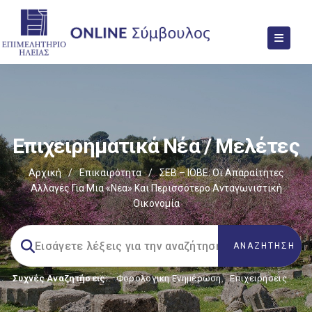
Επιχειρηματικά Νέα / Μελέτες
Αρχική
/
Επικαιρότητα
/
ΣΕΒ – ΙΟΒΕ: Οι Απαραίτητες
Αλλαγές Για Μια «νέα» Και Περισσότερο Ανταγωνιστική
Οικονομία
Συχνές Αναζητήσεις:
Φορολογικη Ενημέρωση
,
Επιχειρήσεις