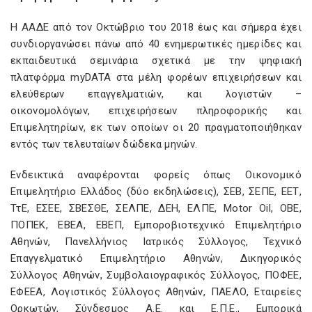
Η ΑΑΔΕ από τον Οκτώβριο του 2018 έως και σήμερα έχει
συνδιοργανώσει πάνω από 40 ενημερωτικές ημερίδες και
εκπαιδευτικά σεμινάρια σχετικά με την ψηφιακή
πλατφόρμα myDATA στα μέλη φορέων επιχειρήσεων και
ελεύθερων επαγγελματιών, και λογιστών –
οικονομολόγων, επιχειρήσεων πληροφορικής και
Επιμελητηρίων, εκ των οποίων οι 20 πραγματοποιήθηκαν
εντός των τελευταίων δώδεκα μηνών.
Ενδεικτικά αναφέρονται φορείς όπως Οικονομικό
Επιμελητήριο Ελλάδος (δύο εκδηλώσεις), ΣΕΒ, ΣΕΠΕ, ΕΕΤ,
ΤτΕ, ΕΣΕΕ, ΣΒΕΣΘΕ, ΣΕΛΠΕ, ΔΕΗ, ΕΛΠΕ, Motor Oil, ΟΒΕ,
ΠΟΠΕΚ, ΕΒΕΑ, ΕΒΕΠ, Εμποροβιοτεχνικό Επιμελητήριο
Αθηνών, Πανελλήνιος Ιατρικός Σύλλογος, Τεχνικό
Επαγγελματικό Επιμελητήριο Αθηνών, Δικηγορικός
Σύλλογος Αθηνών, Συμβολαιογραφικός Σύλλογος, ΠΟΦΕΕ,
ΕΦΕΕΑ, Λογιστικός Σύλλογος Αθηνών, ΠΑΕΛΟ, Εταιρείες
Ορκωτών, Σύνδεσμος Α.Ε. και Ε.Π.Ε., Εμπορικά