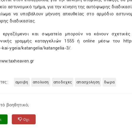
είο αστυνομικό τμήμα, για την κίνηση της αυτόφωρης διαδικασί
αίωμα να υποβάλουν μήνυση απευθείας στο αρμόδιο αστυνο
ρης διαδικασίας.
, εργαζόμενοι και σωματεία μπορούν να κάνουν σχετικές
νικής γραμμής καταγγελιών 1555 ή online μέσω του https://w
a-kai-ygeia/katangelia/katangelia-3/.
www.taxheaven.gr
τες:
αμοιβη
απολυση
αποδοχες
απασχοληση
δωρα
τό βοηθητικό;
ι
Οχι