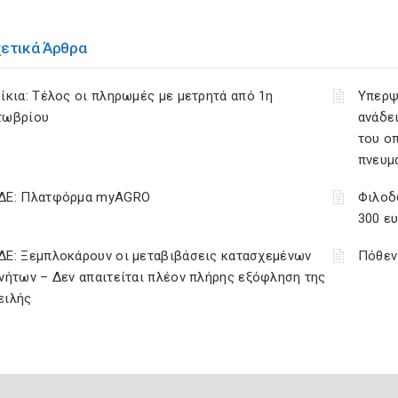
χετικά Άρθρα
ίκια: Τέλος οι πληρωμές με μετρητά από 1η
Υπερψ
τωβρίου
ανάδει
του ο
πνευμ
ΔΕ: Πλατφόρμα myAGRO
Φιλοδ
300 ε
ΔΕ: Ξεμπλοκάρουν οι μεταβιβάσεις κατασχεμένων
Πόθεν
νήτων – Δεν απαιτείται πλέον πλήρης εξόφληση της
ειλής