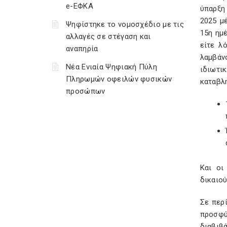
e-ΕΦΚΑ
ύπαρξη
2025 μ
Ψηφίστηκε το νομοσχέδιο με τις
15η ημ
αλλαγές σε στέγαση και
είτε λ
αναπηρία
λαμβάν
Νέα Ενιαία Ψηφιακή Πύλη
ιδιωτι
Πληρωμών οφειλών φυσικών
καταβλ
προσώπων
Kαι οι
δικαιο
Σε περ
προσφύ
διαβιβά