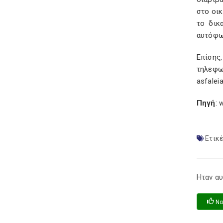
στο οικ
το δικ
αυτόφω
Επίσης
τηλεφω
asfalei
Πηγή
: 
Ετικέ
Ηταν αυ
Να