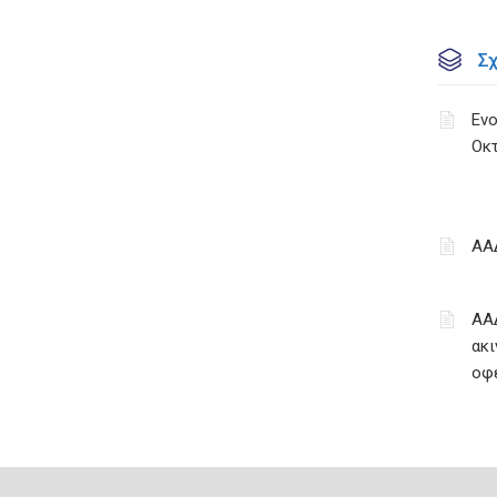
Σ
Ενο
Οκ
ΑΑ
ΑΑ
ακι
οφ