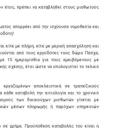
ον έτος, πρέπει να καταβληθεί στους μισθωτούς
ματος απορρέει από την ισχύουσα νομοθεσία και
γοδότη!
αι είτε με πλήρη, είτε με μερική απασχόληση και
καιούνται από τους εργοδότες τους δώρο Πάσχα,
 με 15 ημερομίσθια για τους αμειβόμενους με
ακής σχέσης, έτσι ώστε να υπολογιστεί το τελικό
 εργαζομένων αποκλειστικά σε τραπεζικούς
 κάθε καταβολή την αιτιολογία και το χρονικό
σμούς των δικαιούχων μισθωτών γίνεται με
ονικών μέσων πληρωμής ή παρόχων υπηρεσιών
ο σε χρήμα. Προϋπόθεση καταβολής του είναι η