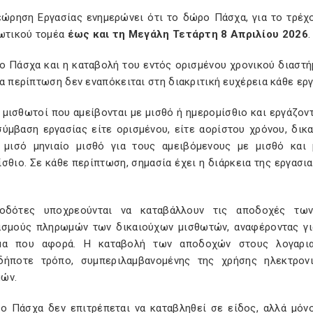
εώρηση Εργασίας ενημερώνει ότι το δώρο Πάσχα, για το τρέχ
ιωτικού τομέα
έως και τη Μεγάλη Τετάρτη 8 Απριλίου 2026
.
ο Πάσχα και η καταβολή του εντός ορισμένου χρονικού διαστή
α περίπτωση δεν εναπόκειται στη διακριτική ευχέρεια κάθε ερ
 μισθωτοί που αμείβονται με μισθό ή ημερομίσθιο και εργάζοντ
σύμβαση εργασίας είτε ορισμένου, είτε αορίστου χρόνου, δι
 μισό μηνιαίο μισθό για τους αμειβόμενους με μισθό και
σθιο. Σε κάθε περίπτωση, σημασία έχει η διάρκεια της εργασι
οδότες υποχρεούνται να καταβάλλουν τις αποδοχές των
ασμούς πληρωμών των δικαιούχων μισθωτών, αναφέροντας για
μα που αφορά. Η καταβολή των αποδοχών στους λογαρια
δήποτε τρόπο, συμπεριλαμβανομένης της χρήσης ηλεκτρ
ών.
ο Πάσχα δεν επιτρέπεται να καταβληθεί σε είδος, αλλά μόν