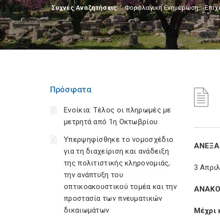
Συχνές Αναζητήσεις:
Φορολογικη Ενημέρωση
,
Επιχ
Πρόσφατα
Ενοίκια: Τέλος οι πληρωμές με
μετρητά από 1η Οκτωβρίου
Υπερψηφίσθηκε το νομοσχέδιο
ΑΝΕΞΑ
για τη διαχείριση και ανάδειξη
της πολιτιστικής κληρονομιάς,
3 Απριλ
την ανάπτυξη του
οπτικοακουστικού τομέα και την
ΑΝΑΚΟ
προστασία των πνευματικών
δικαιωμάτων
Μέχρι 