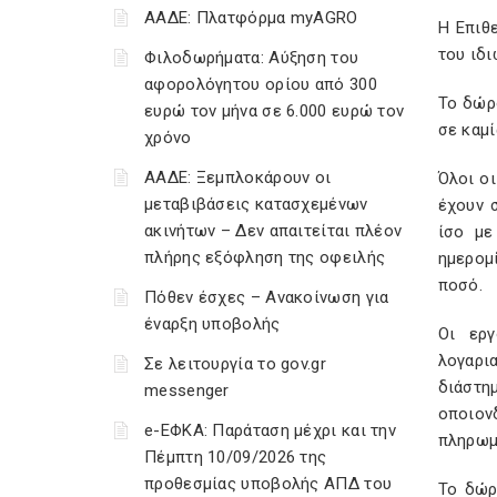
ΑΑΔΕ: Πλατφόρμα myAGRO
Η Επιθ
του ιδ
Φιλοδωρήματα: Αύξηση του
αφορολόγητου ορίου από 300
Το δώρ
ευρώ τον μήνα σε 6.000 ευρώ τον
σε καμί
χρόνο
ΑΑΔΕ: Ξεμπλοκάρουν οι
Όλοι οι
μεταβιβάσεις κατασχεμένων
έχουν 
ακινήτων – Δεν απαιτείται πλέον
ίσο με
πλήρης εξόφληση της οφειλής
ημερομί
ποσό.
Πόθεν έσχες – Ανακοίνωση για
έναρξη υποβολής
Οι εργ
λογαρι
Σε λειτουργία το gov.gr
διάστη
messenger
οποιον
e-ΕΦΚΑ: Παράταση μέχρι και την
πληρωμ
Πέμπτη 10/09/2026 της
προθεσμίας υποβολής ΑΠΔ του
Το δώρ