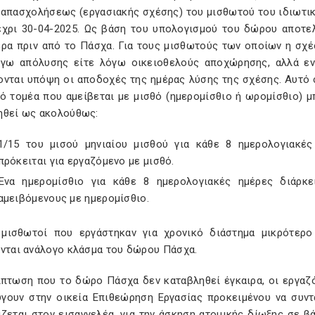
 απασχολήσεως (εργασιακής σχέσης) του μισθωτού του ιδιωτικ
έχρι 30-04-2025. Ως βάση του υπολογισμού του δώρου αποτε
έρα πριν από το Πάσχα. Για τους μισθωτούς των οποίων η σχέ
όγω απόλυσης είτε λόγω οικειοθελούς αποχώρησης, αλλά ε
ονται υπόψη οι αποδοχές της ημέρας λύσης της σχέσης. Αυτό 
κό τομέα που αμείβεται με μισθό (ημερομίσθιο ή ωρομίσθιο) 
ηθεί ως ακολούθως:
1/15 του μισού μηνιαίου μισθού για κάθε 8 ημερολογιακές
πρόκειται για εργαζόμενο με μισθό.
Ένα ημερομίσθιο για κάθε 8 ημερολογιακές ημέρες διάρκε
αμειβόμενους με ημερομίσθιο.
 μισθωτοί που εργάστηκαν για χρονικό διάστημα μικρότερ
ύνται ανάλογο κλάσμα του δώρου Πάσχα.
ίπτωση που το δώρο Πάσχα δεν καταβληθεί έγκαιρα, οι εργαζό
γουν στην οικεία Επιθεώρηση Εργασίας προκειμένου να συντ
ζεται στον εισαγγελέα, για την άσκηση ατομικής δίωξης σε β