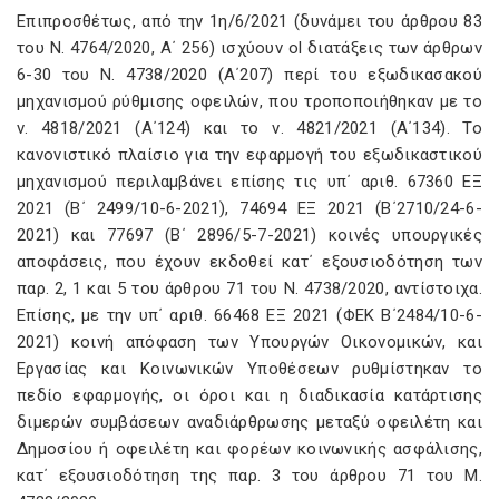
Επιπροσθέτως, από την 1η/6/2021 (δυνάμει του άρθρου 83
του Ν. 4764/2020, Α΄ 256) ισχύουν ol διατάξεις των άρθρων
6-30 του Ν. 4738/2020 (Α΄207) περί του εξωδικασακού
μηχανισμού ρύθμισης οφειλών, που τροποποιήθηκαν με το
ν. 4818/2021 (Α΄124) και το ν. 4821/2021 (Α΄134). Το
κανονιστικό πλαίσιο για την εφαρμογή του εξωδικαστικού
μηχανισμού περιλαμβάνει επίσης τις υπ΄ αριθ. 67360 ΕΞ
2021 (Β΄ 2499/10-6-2021), 74694 ΕΞ 2021 (Β΄2710/24-6-
2021) και 77697 (Β΄ 2896/5-7-2021) κοινές υπουργικές
αποφάσεις, που έχουν εκδοθεί κατ΄ εξουσιοδότηση των
παρ. 2, 1 και 5 του άρθρου 71 του Ν. 4738/2020, αντίστοιχα.
Επίσης, με την υπ΄ αριθ. 66468 ΕΞ 2021 (ΦΕΚ Β΄2484/10-6-
2021) κοινή απόφαση των Υπουργών Οικονομικών, και
Εργασίας και Κοινωνικών Υποθέσεων ρυθμίστηκαν το
πεδίο εφαρμογής, οι όροι και η διαδικασία κατάρτισης
διμερών συμβάσεων αναδιάρθρωσης μεταξύ οφειλέτη και
Δημοσίου ή οφειλέτη και φορέων κοινωνικής ασφάλισης,
κατ΄ εξουσιοδότηση της παρ. 3 του άρθρου 71 του Μ.