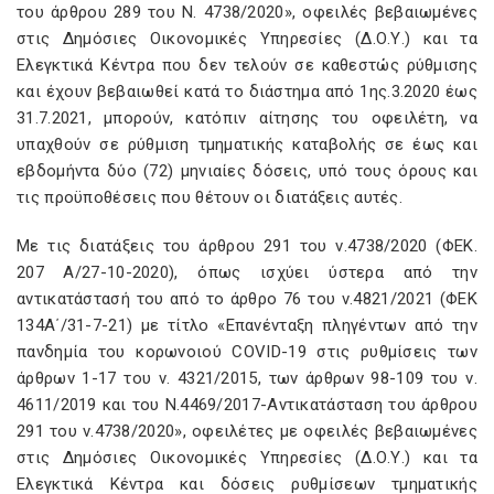
του άρθρου 289 του Ν. 4738/2020», οφειλές βεβαιωμένες
στις Δημόσιες Οικονομικές Υπηρεσίες (Δ.Ο.Υ.) και τα
Ελεγκτικά Κέντρα που δεν τελούν σε καθεστώς ρύθμισης
και έχουν βεβαιωθεί κατά το διάστημα από 1ης.3.2020 έως
31.7.2021, μπορούν, κατόπιν αίτησης του οφειλέτη, να
υπαχθούν σε ρύθμιση τμηματικής καταβολής σε έως και
εβδομήντα δύο (72) μηνιαίες δόσεις, υπό τους όρους και
τις προϋποθέσεις που θέτουν οι διατάξεις αυτές.
Με τις διατάξεις του άρθρου 291 του ν.4738/2020 (ΦΕΚ.
207 Α/27-10-2020), όπως ισχύει ύστερα από την
αντικατάστασή του από το άρθρο 76 του ν.4821/2021 (ΦΕΚ
134Α΄/31-7-21) με τίτλο «Επανένταξη πληγέντων από την
πανδημία του κορωνοιού COVID-19 στις ρυθμίσεις των
άρθρων 1-17 του ν. 4321/2015, των άρθρων 98-109 του ν.
4611/2019 και του Ν.4469/2017-Αντικατάσταση του άρθρου
291 του ν.4738/2020», οφειλέτες με οφειλές βεβαιωμένες
στις Δημόσιες Οικονομικές Υπηρεσίες (Δ.Ο.Υ.) και τα
Ελεγκτικά Κέντρα και δόσεις ρυθμίσεων τμηματικής