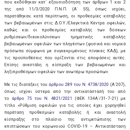
που εκδόθηκαν κατ΄ εξουσιοδότηση των άρθρων 1 και 2
της από 11/3/2020 Π.Ν.Π. (Α΄ 55), όπως ισχύει,
παρατάθηκαν, κατά περίπτωση, οι προθεσμίες καταβολής
των βεβαιωμένων στις Δ.Ο.Υ./Ελεγκτικά Κέντρα οφειλών,
καθώς και οι προθεσμίες καταβολής των δόσεων
ρυθμίσεων/διευκολύνσεων τμηματικής καταβολής
βεβαιωμένων οφειλών των πληγέντων (φυσικά και νομικά
πρόσωπα σύμφωνα με συγκεκριμένους πίνακες ΚΑΔ), με
τις προϋποθέσεις που ορίζονται στις αποφάσεις αυτές.
Επίσης ανεστάλη η είσπραξη των βεβαιωμένων και
ληξιπροθέσμων οφειλών των ανωτέρω προσώπων.
Με τις διατάξεις του
άρθρου 289 του Ν. 4738/2020
(Α΄207),
όπως ισχύει ύστερα από την αντικατάστασή του από
το
άρθρο 75 του Ν. 4821/2021
(ΦΕΚ 134Α΄/31-7-21) με
τίτλο «Ρύθμιση οφειλών για τις οποίες έχει χορηγηθεί
παράταση προθεσμιών καταβολής ή και αναστολή
είσπραξης στο πλαίσιο της αντιμετώπισης των
επιπτώσεων του κορωνοιού COVID-19 – Αντικατάσταση