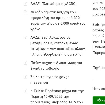
282.75
ΑΑΔΕ: Πλατφόρμα myAGRO
του 20
Φιλοδωρήματα: Αύξηση του
μικρότ
αφορολόγητου ορίου από 300
ευρώ τον μήνα σε 6.000 ευρώ τον
Ενώ, γ
χρόνο
οποίες 
σημειών
ΑΑΔΕ: Ξεμπλοκάρουν οι
των Πε
μεταβιβάσεις κατασχεμένων
μεγαλύ
ακινήτων – Δεν απαιτείται πλέον
Περιφε
πλήρης εξόφληση της οφειλής
Πόθεν έσχες – Ανακοίνωση για
Πηγή: i
έναρξη υποβολής
Σε λειτουργία το gov.gr
messenger
Ηταν αυ
e-ΕΦΚΑ: Παράταση μέχρι και την
Πέμπτη 10/09/2026 της
Να
προθεσμίας υποβολής ΑΠΔ του