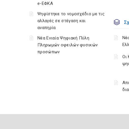
e-ΕΦΚΑ
Ψηφίστηκε το νομοσχέδιο με τις
αλλαγές σε στέγαση και
Σ
αναπηρία
Νέα
Νέα Ενιαία Ψηφιακή Πύλη
Ελλ
Πληρωμών οφειλών φυσικών
προσώπων
Οι 
ψη
Από
δι