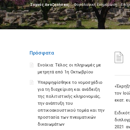
Συχνές Αναζητήσεις:
Φορολογικη Ενημέρωση
,
Επιχ
Πρόσφατα
Ενοίκια: Τέλος οι πληρωμές με
μετρητά από 1η Οκτωβρίου
Υπερψηφίσθηκε το νομοσχέδιο
«Έκρηξ
για τη διαχείριση και ανάδειξη
τον Ιο
της πολιτιστικής κληρονομιάς,
εκατ. ε
την ανάπτυξη του
οπτικοακουστικού τομέα και την
Ειδικό
προστασία των πνευματικών
διπλογρ
δικαιωμάτων
2021 α