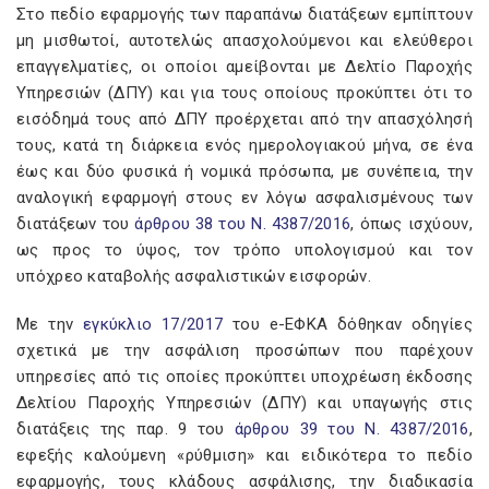
Στο πεδίο εφαρμογής των παραπάνω διατάξεων εμπίπτουν
μη μισθωτοί, αυτοτελώς απασχολούμενοι και ελεύθεροι
επαγγελματίες, οι οποίοι αμείβονται με Δελτίο Παροχής
Υπηρεσιών (ΔΠΥ) και για τους οποίους προκύπτει ότι το
εισόδημά τους από ΔΠΥ προέρχεται από την απασχόλησή
τους, κατά τη διάρκεια ενός ημερολογιακού μήνα, σε ένα
έως και δύο φυσικά ή νομικά πρόσωπα, με συνέπεια, την
αναλογική εφαρμογή στους εν λόγω ασφαλισμένους των
διατάξεων του
άρθρου 38 του Ν. 4387/2016
, όπως ισχύουν,
ως προς το ύψος, τον τρόπο υπολογισμού και τον
υπόχρεο καταβολής ασφαλιστικών εισφορών.
Με την
εγκύκλιο 17/2017
του e-ΕΦΚΑ δόθηκαν οδηγίες
σχετικά με την ασφάλιση προσώπων που παρέχουν
υπηρεσίες από τις οποίες προκύπτει υποχρέωση έκδοσης
Δελτίου Παροχής Υπηρεσιών (ΔΠΥ) και υπαγωγής στις
διατάξεις της παρ. 9 του
άρθρου 39 του Ν. 4387/2016
,
εφεξής καλούμενη «ρύθμιση» και ειδικότερα το πεδίο
εφαρμογής, τους κλάδους ασφάλισης, την διαδικασία