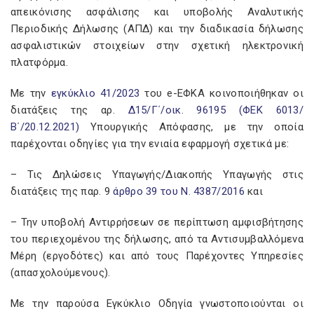
απεικόνισης ασφάλισης και υποβολής Αναλυτικής
Περιοδικής Δήλωσης (ΑΠΔ) και την διαδικασία δήλωσης
ασφαλιστικών στοιχείων στην σχετική ηλεκτρονική
πλατφόρμα.
Με την
εγκύκλιο 41/2023
του e-ΕΦΚΑ κοινοποιήθηκαν οι
διατάξεις της αρ.
Δ15/Γ΄/οικ. 96195 (ΦΕΚ 6013/
Β΄/20.12.2021)
Υπουργικής Απόφασης, με την οποία
παρέχονται οδηγίες για την ενιαία εφαρμογή σχετικά με:
– Τις Δηλώσεις Υπαγωγής/Διακοπής Υπαγωγής στις
διατάξεις της παρ. 9
άρθρο 39 του Ν. 4387/2016
και
– Την υποβολή Αντιρρήσεων σε περίπτωση αμφισβήτησης
του περιεχομένου της δήλωσης, από τα Αντισυμβαλλόμενα
Μέρη (εργοδότες) και από τους Παρέχοντες Υπηρεσίες
(απασχολούμενους).
Με την παρούσα Εγκύκλιο Οδηγία γνωστοποιούνται οι