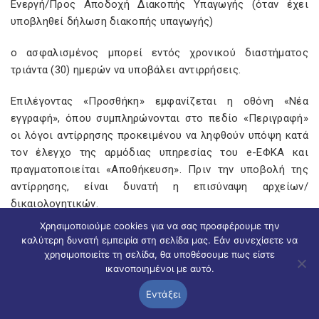
Ενεργή/Προς Αποδοχή Διακοπής Υπαγωγής (όταν έχει
υποβληθεί δήλωση διακοπής υπαγωγής)
ο ασφαλισμένος μπορεί εντός χρονικού διαστήματος
τριάντα (30) ημερών να υποβάλει αντιρρήσεις.
Επιλέγοντας «Προσθήκη» εμφανίζεται η οθόνη «Νέα
εγγραφή», όπου συμπληρώνονται στο πεδίο «Περιγραφή»
οι λόγοι αντίρρησης προκειμένου να ληφθούν υπόψη κατά
τον έλεγχο της αρμόδιας υπηρεσίας του e-ΕΦΚΑ και
πραγματοποιείται «Αποθήκευση». Πριν την υποβολή της
αντίρρησης, είναι δυνατή η επισύναψη αρχείων/
δικαιολογητικών.
Χρησιμοποιούμε cookies για να σας προσφέρουμε την
Η δρομολόγηση της αντίρρησης πραγματοποιείται
καλύτερη δυνατή εμπειρία στη σελίδα μας. Εάν συνεχίσετε να
συστημικά και αυτόματα στην Τοπική Διεύθυνση που
χρησιμοποιείτε τη σελίδα, θα υποθέσουμε πως είστε
υπάγεται ο αντισυμβαλλόμενος εργοδότης και εκδίδεται,
ικανοποιημένοι με αυτό.
κατόπιν ελέγχου, Απόφαση (εγκριτική ή απορριπτική), για
Εντάξει
την οποία ενημερώνονται μέσω της ηλεκτρονικής