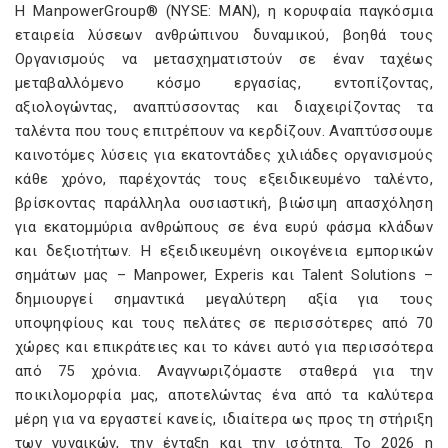
Η ManpowerGroup® (NYSE: MAN), η κορυφαία παγκόσμια
εταιρεία λύσεων ανθρώπινου δυναμικού, βοηθά τους
Οργανισμούς να μετασχηματιστούν σε έναν ταχέως
μεταβαλλόμενο κόσμο εργασίας, εντοπίζοντας,
αξιολογώντας, αναπτύσσοντας και διαχειρίζοντας τα
ταλέντα που τους επιτρέπουν να κερδίζουν. Αναπτύσσουμε
καινοτόμες λύσεις για εκατοντάδες χιλιάδες οργανισμούς
κάθε χρόνο, παρέχοντάς τους εξειδικευμένο ταλέντο,
βρίσκοντας παράλληλα ουσιαστική, βιώσιμη απασχόληση
για εκατομμύρια ανθρώπους σε ένα ευρύ φάσμα κλάδων
και δεξιοτήτων. Η εξειδικευμένη οικογένεια εμπορικών
σημάτων μας – Manpower, Experis και Talent Solutions –
δημιουργεί σημαντικά μεγαλύτερη αξία για τους
υποψηφίους και τους πελάτες σε περισσότερες από 70
χώρες και επικράτειες και το κάνει αυτό για περισσότερα
από 75 χρόνια. Αναγνωριζόμαστε σταθερά για την
ποικιλομορφία μας, αποτελώντας ένα από τα καλύτερα
μέρη για να εργαστεί κανείς, ιδιαίτερα ως προς τη στήριξη
των γυναικών, την ένταξη και την ισότητα. Το 2026 η