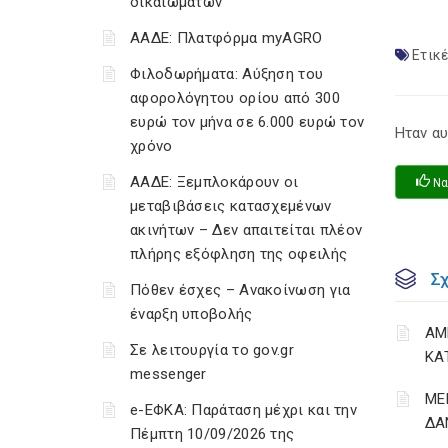
δικαιωμάτων
ΑΑΔΕ: Πλατφόρμα myAGRO
Ετικέ
Φιλοδωρήματα: Αύξηση του
αφορολόγητου ορίου από 300
ευρώ τον μήνα σε 6.000 ευρώ τον
Ηταν αυ
χρόνο
ΑΑΔΕ: Ξεμπλοκάρουν οι
Να
μεταβιβάσεις κατασχεμένων
ακινήτων – Δεν απαιτείται πλέον
πλήρης εξόφληση της οφειλής
Σ
Πόθεν έσχες – Ανακοίνωση για
έναρξη υποβολής
ΑΜ
Σε λειτουργία το gov.gr
ΚΑ
messenger
ΜΕ
e-ΕΦΚΑ: Παράταση μέχρι και την
ΔΑ
Πέμπτη 10/09/2026 της