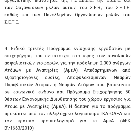
οργανωτικής ικανότητας της Γ.Σ.Ε.Β.Ε.Ε., της Ε.Σ.Ε.Ε. και
των Οργανώσεων μελών αυτών, του Σ.Ε.Β., του Σ.Ε.Τ.Ε.
καθώς και των Πανελληνίων Οργανώσεων μελών του
Σ.Ε.Τ.Ε.
4. Ειδικό τριετές Πρόγραμμα ενίσχυσης εργοδοτών με
επιχορήγηση που αντιστοιχεί στο ύψος των συνολικών
ασφαλιστικών εισφορών, για την πρόσληψη 2.300 ανέργων
Ατόμων με Αναπηρίες (ΑμεΑ), Απεξαρτημένων από
εξαρτησιογόνες ουσίες, Αποφυλακισμένων, Νεαρών
Παραβατικών Ατόμων ή Νεαρών Ατόμων που βρίσκονται
σε κοινωνικό κίνδυνο και Πρόγραμμα Επιχορήγησης 50
θέσεων Εργονομικής Διευθέτησης του χώρου εργασίας για
Άτομα με Αναπηρίες (ΑμεΑ). Η δαπάνη για το πρόγραμμα
προκύπτει από τον αλληλόχρεο λογαριασμό ΙΚΑ-ΟΑΕΔ και
τον κρατικό προϋπολογισμό για τα ΑμεΑ (ΦΕΚ
Β’/1663/2010)