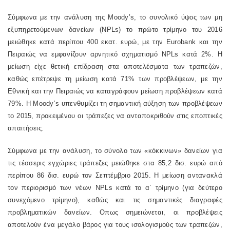
Σύμφωνα με την ανάλυση της
Moody
’
s
, το συνολικό ύψος των μη
εξυπηρετούμενων δανείων (
NPLs
) το πρώτο τρίμηνο του 2016
μειώθηκε κατά περίπου 400 εκατ. ευρώ, με την
Eurobank
και την
Πειραιώς να εμφανίζουν αρνητικό σχηματισμό
NPLs
κατά 2%. Η
μείωση είχε θετική επίδραση στα αποτελέσματα των τραπεζών,
καθώς επέτρεψε τη μείωση κατά 71% των προβλέψεων, με την
Εθνική και την Πειραιώς να καταγράφουν μείωση προβλέψεων κατά
79%. Η
Moody
’
s
υπενθυμίζει τη σημαντική αύξηση των προβλέψεων
το 2015, προκειμένου οι τράπεζες να ανταποκριθούν στις εποπτικές
απαιτήσεις.
Σύμφωνα με την ανάλυση, το σύνολο των «κόκκινων» δανείων για
τις τέσσερις εγχώριες τράπεζες μειώθηκε στα 85,2 δισ. ευρώ από
περίπου 86 δισ. ευρώ τον Σεπτέμβριο 2015. Η μείωση αντανακλά
τον περιορισμό των νέων
NPLs
κατά το α΄ τρίμηνο (για δεύτερο
συνεχόμενο τρίμηνο), καθώς και τις σημαντικές διαγραφές
προβληματικών δανείων. Οπως σημειώνεται, οι προβλέψεις
αποτελούν ένα μεγάλο βάρος για τους ισολογισμούς των τραπεζών,