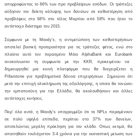
απορροφώντας το 86% των προ προβλέψεων εσόδων. Οι τράπεζες
αύξησαν τον δείκτη κάλυψης των δανείων σε καθυστέρηση από
προβλέψεις στο 68% στο τέλος Μαρτίου από 58% που ήταν το
αντίστοιχο διάστημα του 2015.
Σύμφωνα με τη
Moody
’
s
, η αντιμετώπιση των καθυστερήσεων
αποτελεί βασική προτεραιότητα για τις τράπεζες φέτος, ενώ στο
πλαίσιο αυτό τον περασμένο Μάιο
Alpha
Bank
και
Eurobank
ανακοίνωσαν τη συμφωνία με την
KKR
, προκειμένου να
δημιουργηθεί μια κοινή πλατφόρμα που θα διαχειρίζεται η
Pillarstone
για προβληματικά δάνεια επιχειρήσεων. Σημειώνει ότι
μετά την επιτυχή ολοκλήρωση της αξιολόγησης, η οποία θα τονώσει
την εμπιστοσύνη για την Ελλάδα, θα ακολουθήσουν και άλλες
αντίστοιχες κινήσεις.
Παρ’ όλα αυτά, η
Moody
’
s
υπογραμμίζει ότι τα
NPLs
παραμένουν
σε πολύ υψηλά επίπεδα, περίπου στο 37% των δανείων,
αποτελώντας μεγάλη πρόκληση για τον κλάδο. Οπως εκτιμά, θα
απαιτηθούν τουλάχιστον 3-4 χρόνια για την ουσιαστική μείωση των