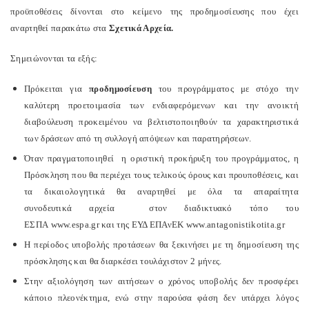
προϋποθέσεις δίνονται στο κείμενο της προδημοσίευσης που έχει
αναρτηθεί παρακάτω στα
Σχετικά Αρχεία.
Σημειώνονται τα εξής:
Πρόκειται για
προδημοσίευση
του προγράμματος με στόχο την
καλύτερη προετοιμασία των ενδιαφερόμενων και την ανοικτή
διαβούλευση προκειμένου να βελτιστοποιηθούν τα χαρακτηριστικά
των δράσεων από τη συλλογή απόψεων και παρατηρήσεων.
Όταν πραγματοποιηθεί η οριστική προκήρυξη του προγράμματος, η
Πρόσκληση που θα περιέχει τους τελικούς όρους και προυποθέσεις, και
τα δικαιολογητικά θα αναρτηθεί με όλα τα απαραίτητα
συνοδευτικά αρχεία στον διαδικτυακό τόπο του
ΕΣΠΑ www.espa.gr και της ΕΥΔ ΕΠΑνΕΚ www.antagonistikotita.gr
Η περίοδος υποβολής προτάσεων θα ξεκινήσει με τη δημοσίευση της
πρόσκλησης και θα διαρκέσει τουλάχιστον 2 μήνες.
Στην αξιολόγηση των αιτήσεων ο χρόνος υποβολής δεν προσφέρει
κάποιο πλεονέκτημα, ενώ στην παρούσα φάση δεν υπάρχει λόγος