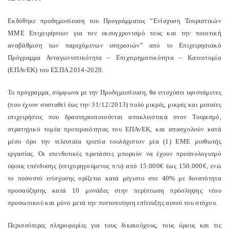
Εκδόθηκε προδημοσίευση του Προγράμματος “Ενίσχυση Τουριστικών
ΜΜΕ Επιχειρήσεων για τον εκσυγχρονισμό τους και την ποιοτική
αναβάθμιση των παρεχόμενων υπηρεσιών” από το Επιχειρησιακό
Πρόγραμμα Ανταγωνιστικότητα – Επιχειρηματικότητα – Καινοτομία
(ΕΠΑνΕΚ) του ΕΣΠΑ 2014-2020.
Το πρόγραμμα, σύμφωνα με την Προδημοσίευση, θα ενισχύσει υφιστάμενες
(που έχουν συσταθεί έως την 31/12/2013) πολύ μικρές, μικρές και μεσαίες
επιχειρήσεις που δραστηριοποιούνται αποκλειστικά στον Τουρισμό,
στρατηγικό τομέα προτεραιότητας του ΕΠΑνΕΚ, και απασχολούν κατά
μέσο όρο την τελευταία τριετία τουλάχιστον μία (1) ΕΜΕ μισθωτής
εργασίας. Οι επενδυτικές προτάσεις μπορούν να έχουν προϋπολογισμό
ύψους επένδυσης (επιχορηγούμενος π/υ) από 15.000€ έως 150.000€, ενώ
το ποσοστό ενίσχυσης ορίζεται κατά μέγιστο στο 40% με δυνατότητα
προσαύξησης κατά 10 μονάδες στην περίπτωση πρόσληψης νέου
προσωπικού και μόνο μετά την πιστοποίηση επίτευξης αυτού του στόχου.
Περισσότερες πληροφορίες για τους δικαιούχους, τους όρους και τις