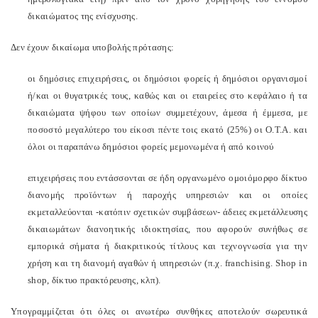
δικαιώματος της ενίσχυσης.
Δεν έχουν δικαίωμα υποβολής πρότασης:
οι δημόσιες επιχειρήσεις, οι δημόσιοι φορείς ή δημόσιοι οργανισμοί
ή/και οι θυγατρικές τους, καθώς και οι εταιρείες στο κεφάλαιο ή τα
δικαιώματα ψήφου των οποίων συμμετέχουν, άμεσα ή έμμεσα, με
ποσοστό μεγαλύτερο του είκοσι πέντε τοις εκατό (25%) οι Ο.Τ.Α. και
όλοι οι παραπάνω δημόσιοι φορείς μεμονωμένα ή από κοινού
επιχειρήσεις που εντάσσονται σε ήδη οργανωμένο ομοιόμορφο δίκτυο
διανομής προϊόντων ή παροχής υπηρεσιών και οι οποίες
εκμεταλλεύονται -κατόπιν σχετικών συμβάσεων- άδειες εκμετάλλευσης
δικαιωμάτων διανοητικής ιδιοκτησίας, που αφορούν συνήθως σε
εμπορικά σήματα ή διακριτικούς τίτλους και τεχνογνωσία για την
χρήση και τη διανομή αγαθών ή υπηρεσιών (π.χ.
franchising
.
Shop in
shop, δίκτυο πρακτόρευσης, κλπ).
Υπογραμμίζεται ότι όλες οι ανωτέρω συνθήκες αποτελούν σωρευτικά