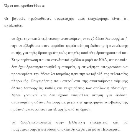
Όροι και προϋποθέσεις
Οι βασικές προϋποθέσεις συμμετοχής μιας επιχείρησης, είναι οι
ακόλουθες:
να έχει την -κατά περίπτωση- απαιτούμενη εν ισχύ άδεια λειτουργίας ή
την υποβληθείσα στον αρμόδιο φορέα αίτηση έκδοσης ή ανανέωσης
αυτής, για τη/ις δραστηριότητα/ες στην/ις οποία/ες δραστηριοποιείται.
Στην περίπτωση που το επενδυτικό σχέδιο αφορά σε ΚΑΔ, στον οποίο
δεν έχει δραστηριοποιηθεί η εταιρεία, η επιχείρηση υποχρεούται να
προσκομίσει την άδεια λειτουργίας πριν την καταβολή της τελευταίας
πληρωμής. Επιχειρήσεις που στερούνται της απαιτούμενης νόμιμης
άδειας λειτουργίας, καθώς και επιχειρήσεις των οποίων η άδεια έχει
λήξει χρονικά και δεν έχουν υποβάλλει αίτηση για έκδοση
ανανεωμένης άδειας λειτουργίας μέχρι την ημερομηνία υποβολής της
πρότασης απορρίπτονται εξ αρχής από τη δράση.
να δραστηριοποιείται στην Ελληνική επικράτεια και να
πραγματοποιήσει επένδυση αποκλειστικά σε μία μόνο Περιφέρεια.