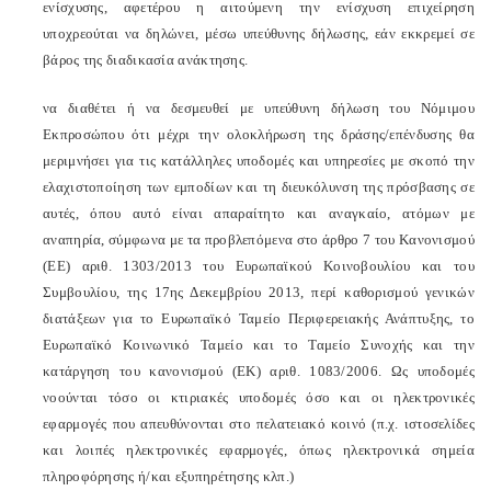
ενίσχυσης, αφετέρου η αιτούμενη την ενίσχυση επιχείρηση
υποχρεούται να δηλώνει, μέσω υπεύθυνης δήλωσης, εάν εκκρεμεί σε
βάρος της διαδικασία ανάκτησης.
να διαθέτει ή να δεσμευθεί με υπεύθυνη δήλωση του Νόμιμου
Εκπροσώπου ότι μέχρι την ολοκλήρωση της δράσης/επένδυσης θα
μεριμνήσει για τις κατάλληλες υποδομές και υπηρεσίες με σκοπό την
ελαχιστοποίηση των εμποδίων και τη διευκόλυνση της πρόσβασης σε
αυτές, όπου αυτό είναι απαραίτητο και αναγκαίο, ατόμων με
αναπηρία, σύμφωνα με τα προβλεπόμενα στο άρθρο 7 του Κανονισμού
(ΕΕ) αριθ. 1303/2013 του Ευρωπαϊκού Κοινοβουλίου και του
Συμβουλίου, της 17ης Δεκεμβρίου 2013, περί καθορισμού γενικών
διατάξεων για το Ευρωπαϊκό Ταμείο Περιφερειακής Ανάπτυξης, το
Ευρωπαϊκό Κοινωνικό Ταμείο και το Ταμείο Συνοχής και την
κατάργηση του κανονισμού (ΕΚ) αριθ. 1083/2006. Ως υποδομές
νοούνται τόσο οι κτιριακές υποδομές όσο και οι ηλεκτρονικές
εφαρμογές που απευθύνονται στο πελατειακό κοινό (π.χ. ιστοσελίδες
και λοιπές ηλεκτρονικές εφαρμογές, όπως ηλεκτρονικά σημεία
πληροφόρησης ή/και εξυπηρέτησης κλπ.)