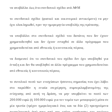
να υποβάλλει έως ένα επενδυτικό σχέδιο ανά ΑΦΜ
το επενδυτικό σχέδιο (φυσικό και οικονομικό αντικείμενο) να μην
έχει ολοκληρωθεί, πριν την ημερομηνία υποβολής της πρότασης.
να υποβάλλει στο επενδυτικό σχέδιό του δαπάνες που δεν έχουν
χρηματοδοτηθεί και δεν έχουν ενταχθεί σε άλλο πρόγραμμα που
χρηματοδοτείται από εθνικούς ή κοινοτικούς πόρους.
να δεσμευτεί ότι το επενδυτικό του σχέδιο δεν έχει υποβληθεί για
ένταξη και δεν θα υποβληθεί σε άλλο πρόγραμμα που χρηματοδοτείται
από εθνικούς ή κοινοτικούς πόρους.
το συνολικό ποσό των ενισχύσεων ήσσονος σημασίας που έχει λάβει
στο παρελθόν η ενιαία επιχείρηση, συμπεριλαμβανομένης της
ενίσχυσης από αυτή τη Δράση, να μην υπερβαίνει το ποσό των
200.000 ευρώ (ή 100.000 ευρώ για τον τομέα των μεταφορών) μέσα σε
μία τριετία (τρέχον ημερολογιακό έτος και τα δύο (2) προηγούμενα
ημερολογιακά έτη) πριν από τον χρόνο χορήγησης του εννόμου