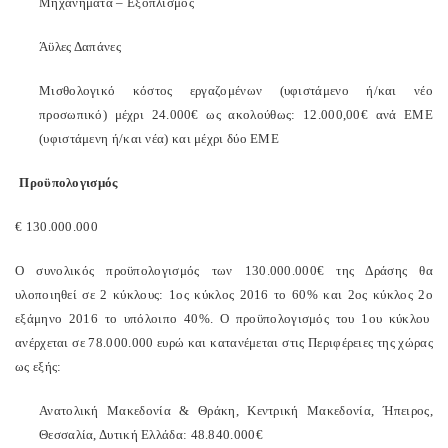
Μηχανήματα – Εξοπλισμός
Άϋλες Δαπάνες
Μισθολογικό κόστος εργαζομένων (υφιστάμενο ή/και νέο
προσωπικό) μέχρι 24.000€ ως ακολούθως: 12.000,00€ ανά ΕΜΕ
(υφιστάμενη ή/και νέα) και μέχρι δύο ΕΜΕ
Προϋπολογισμός
€ 130.000.000
Ο συνολικός προϋπολογισμός των 130.000.000€ της Δράσης
θα
υλοποιηθεί σε 2 κύκλους: 1ος κύκλος 2016 το
60% και 2ος κύκλος 2
o
εξάμηνο 2016 το υπόλοιπο
40%. Ο προϋπολογισμός
του 1ου κύκλου
ανέρχεται σε 78.000.000 ευρώ και κατανέμεται στις Περιφέρειες της χώρας
ως εξής:
Ανατολική Μακεδονία & Θράκη, Κεντρική Μακεδονία, Ήπειρος,
Θεσσαλία, Δυτική Ελλάδα: 48.840.000€