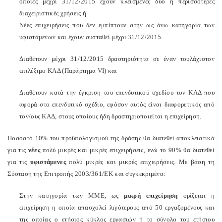
οποίες μέχρι 31/12/2015 έχουν κλεισμένες δύο ή περισσότερες
διαχειριστικές χρήσεις ή
Νέες επιχειρήσεις που δεν εμπίπτουν στην ως άνω κατηγορία των
υφιστάμενων και έχουν συσταθεί μέχρι 31/12/2015.
Διαθέτουν μέχρι 31/12/2015 δραστηριότητα σε έναν τουλάχιστον
επιλέξιμο ΚΑΔ (Παράρτημα
VI
) και
Διαθέτουν κατά την έγκριση του επενδυτικού σχεδίου τον ΚΑΔ που
αφορά στο επενδυτικό σχέδιο, εφόσον αυτός είναι διαφορετικός από
τον/ους ΚΑΔ, στους οποίους ήδη δραστηριοποιείται η επιχείρηση.
Ποσοστό 10% του προϋπολογισμού της δράσης θα διατεθεί αποκλειστικά
για τις
νέες
πολύ μικρές και μικρές επιχειρήσεις, ενώ το 90% θα διατεθεί
για τις
υφιστάμενες
πολύ μικρές και μικρές επιχειρήσεις.
Με βάση τη
Σύσταση της Επιτροπής 2003/361/ΕΚ και συγκεκριμένα:
Στην κατηγορία των ΜΜΕ, ως
μικρή
επιχείρηση
ορίζεται η
επιχείρηση η οποία απασχολεί λιγότερους από 50 εργαζομένους και
της οποίας ο ετήσιος κύκλος εργασιών ή το σύνολο του ετήσιου