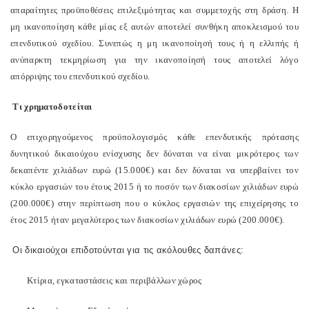
απαραίτητες προϋποθέσεις επιλεξιμότητας και συμμετοχής στη δράση. Η
μη ικανοποίηση κάθε μίας εξ αυτών αποτελεί συνθήκη αποκλεισμού του
επενδυτικού σχεδίου. Συνεπώς η μη ικανοποίησή τους ή η ελλιπής ή
ανύπαρκτη τεκμηρίωση για την ικανοποίησή τους αποτελεί λόγο
απόρριψης του επενδυτικού σχεδίου.
Τι χρηματοδοτείται
Ο επιχορηγούμενος προϋπολογισμός κάθε επενδυτικής πρότασης
δυνητικού δικαιούχου ενίσχυσης δεν δύναται να είναι μικρότερος των
δεκαπέντε χιλιάδων ευρώ (15.000€) και δεν δύναται να υπερβαίνει τον
κύκλο εργασιών του έτους 2015 ή το ποσόν των διακοσίων χιλιάδων ευρώ
(200.000€) στην περίπτωση που ο κύκλος εργασιών της επιχείρησης το
έτος 2015 ήταν μεγαλύτερος των διακοσίων χιλιάδων ευρώ (200.000€).
Οι δικαιούχοι επιδοτούνται για τις ακόλουθες δαπάνες:
Κτίρια, εγκαταστάσεις και περιβάλλων χώρος