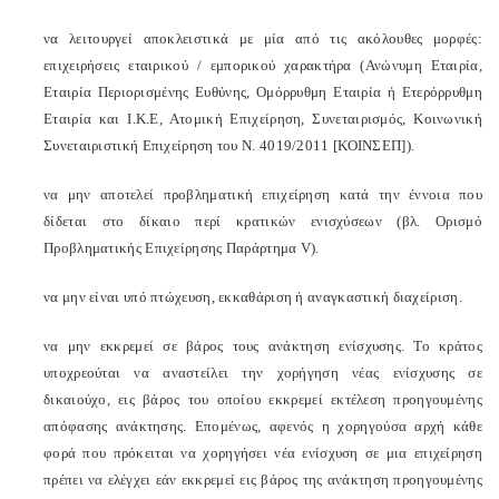
να λειτουργεί αποκλειστικά με μία από τις ακόλουθες μορφές:
επιχειρήσεις εταιρικού / εμπορικού χαρακτήρα (Ανώνυμη Εταιρία,
Εταιρία Περιορισμένης Ευθύνης, Ομόρρυθμη Εταιρία ή Ετερόρρυθμη
Εταιρία και Ι.Κ.Ε, Ατομική Επιχείρηση, Συνεταιρισμός, Κοινωνική
Συνεταιριστική Επιχείρηση του Ν. 4019/2011 [ΚΟΙΝΣΕΠ]).
να μην αποτελεί προβληματική επιχείρηση κατά την έννοια που
δίδεται στο δίκαιο περί κρατικών ενισχύσεων (βλ.
Ορισμό
Προβληματικής Επιχείρησης Παράρτημα V).
να μην είναι υπό πτώχευση, εκκαθάριση ή αναγκαστική διαχείριση.
να μην εκκρεμεί σε βάρος τους ανάκτηση ενίσχυσης. Το κράτος
υποχρεούται να αναστείλει την χορήγηση νέας ενίσχυσης σε
δικαιούχο, εις βάρος του οποίου εκκρεμεί εκτέλεση προηγουμένης
απόφασης ανάκτησης. Επομένως, αφενός η χορηγούσα αρχή κάθε
φορά που πρόκειται να χορηγήσει νέα ενίσχυση σε μια επιχείρηση
πρέπει να ελέγχει εάν εκκρεμεί εις βάρος της ανάκτηση προηγουμένης