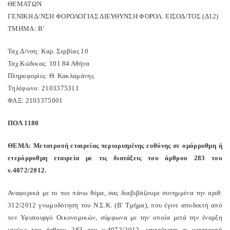
ΘEMΑΤΩΝ
ΓΕΝΙΚΗ Δ/ΝΣΗ ΦΟΡΟΛΟΓΙΑΣ ΔΙΕΥΘΥΝΣΗ ΦΟΡΟΛ. ΕΙΣΟΔ/ΤΟΣ (Δ12)
ΤΜΗΜΑ: Β'
Ταχ.Δ/νση: Καρ. Σερβίας 10
Ταχ.Κώδικας: 101 84 Αθήνα
Πληροφορίες: Θ. Κακλαμάνης
Τηλέφωνο: 2103375311
ΦΑΞ: 2103375001
ΠΟΛ 1180
ΘΕΜΑ: Μετατροπή εταιρείας περιορισμένης ευθύνης σε ομόρρυθμη ή
ετερόρρυθμη εταιρεία με τις διατάξεις του άρθρου 283 του
ν.4072/2012.
Αναφορικά με το πιο πάνω θέμα, σας διαβιβάζουμε συνημμένα την αριθ.
312/2012 γνωμοδότηση του Ν.Σ.Κ. (Β' Τμήμα), που έγινε αποδεκτή από
τον Υφυπουργό Οικονομικών, σύμφωνα με την οποία μετά την έναρξη
ισχύος του άρθρου 283 του ν.4072/2012, επιτρέπεται η μετατροπή