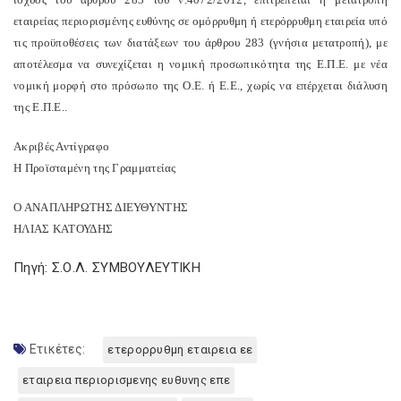
εταιρείας περιορισμένης ευθύνης σε ομόρρυθμη ή ετερόρρυθμη εταιρεία υπό
τις προϋποθέσεις των διατάξεων του άρθρου 283 (γνήσια μετατροπή), με
αποτέλεσμα να συνεχίζεται η νομική προσωπικότητα της Ε.Π.Ε. με νέα
νομική μορφή στο πρόσωπο της Ο.Ε. ή Ε.Ε., χωρίς να επέρχεται διάλυση
της Ε.Π.Ε..
Ακριβές Αντίγραφο
Η Προϊσταμένη της Γραμματείας
Ο ΑΝΑΠΛΗΡΩΤΗΣ ΔΙΕΥΘΥΝΤΗΣ
ΗΛΙΑΣ ΚΑΤΟΥΔΗΣ
Πηγή: Σ.Ο.Λ. ΣΥΜΒΟΥΛΕΥΤΙΚΗ
Ετικέτες:
ετερορρυθμη εταιρεια εε
εταιρεια περιορισμενης ευθυνης επε