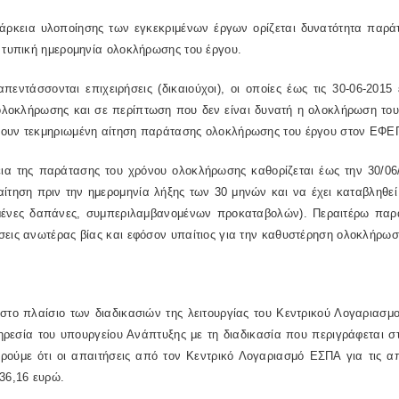
διάρκεια υλοποίησης των εγκεκριμένων έργων ορίζεται δυνατότητα παρά
 τυπική ημερομηνία ολοκλήρωσης του έργου.
πεντάσσονται επιχειρήσεις (δικαιούχοι), οι οποίες έως τις 30-06-201
ολοκλήρωσης και σε περίπτωση που δεν είναι δυνατή η ολοκλήρωση του
ουν τεκμηριωμένη αίτηση παράτασης ολοκλήρωσης του έργου στον ΕΦΕ
εια της παράτασης του χρόνου ολοκλήρωσης καθορίζεται έως την 30/06
αίτηση πριν την ημερομηνία λήξης των 30 μηνών και να έχει καταβληθε
μένες δαπάνες, συμπεριλαμβανομένων προκαταβολών). Περαιτέρω παράτα
εις ανωτέρας βίας και εφόσον υπαίτιος για την καθυστέρηση ολοκλήρωσης
 στο πλαίσιο των διαδικασιών της λειτουργίας του Κεντρικού Λογαρια
ηρεσία του υπουργείου Ανάπτυξης με τη διαδικασία που περιγράφεται σ
ρούμε ότι οι απαιτήσεις από τον Κεντρικό Λογαριασμό ΕΣΠΑ για τις 
36,16 ευρώ.