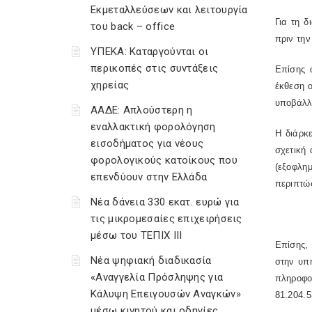
Εκμεταλλεύσεων και λειτουργία
Για τη 
του back – office
πριν την
ΥΠΕΚΑ: Καταργούνται οι
περικοπές στις συντάξεις
Επίσης α
χηρείας
έκθεση 
υποβάλλ
ΑΑΔΕ: Απλούστερη η
εναλλακτική φορολόγηση
Η διάρκ
εισοδήματος για νέους
σχετική 
φορολογικούς κατοίκους που
(εξοφλη
επενδύουν στην Ελλάδα
περιπτώσ
Νέα δάνεια 330 εκατ. ευρώ για
τις μικρομεσαίες επιχειρήσεις
μέσω του ΤΕΠΙΧ ΙΙΙ
Επίσης,
Νέα ψηφιακή διαδικασία
στην υπ
«Αναγγελία Πρόσληψης για
πληροφο
Κάλυψη Επειγουσών Αναγκών»
81.204.5
μέσω κινητού και οδηγίες