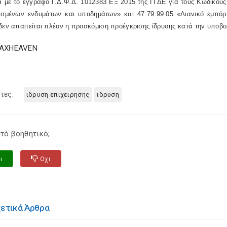
 με το έγγραφο Γ.Δ.Φ.Δ. 1012383 ΕΞ 2015 της ΓΓΔΕ για τους Κωδικούς 
ρισμένων ενδυμάτων και υποδημάτων» και 47.79.99.05 «Λιανικό εμπό
 δεν απαιτείται πλέον η προσκόμιση προέγκρισης ίδρυσης κατά την υπ
TAXHEAVEN
τες:
ιδρυση επιχειρησης
ιδρυση
τό βοηθητικό;
ι
Οχι
χετικά Άρθρα