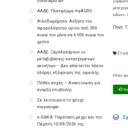
δικαιωμάτων
Σύμφωνα
μεταχει
ΑΑΔΕ: Πλατφόρμα myAGRO
ειδών»,
Φιλοδωρήματα: Αύξηση του
Πηγή: 
αφορολόγητου ορίου από 300
ευρώ τον μήνα σε 6.000 ευρώ τον
χρόνο
ΑΑΔΕ: Ξεμπλοκάρουν οι
Ετικέ
μεταβιβάσεις κατασχεμένων
ακινήτων – Δεν απαιτείται πλέον
πλήρης εξόφληση της οφειλής
Ηταν αυ
Πόθεν έσχες – Ανακοίνωση για
έναρξη υποβολής
Να
Σε λειτουργία το gov.gr
messenger
Σ
e-ΕΦΚΑ: Παράταση μέχρι και την
Πέμπτη 10/09/2026 της