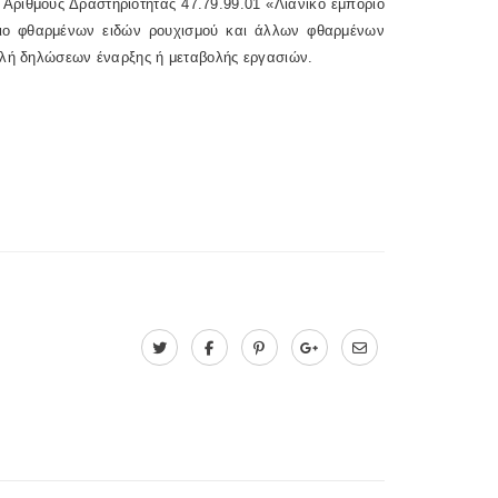
Αριθμούς Δραστηριότητας 47.79.99.01 «Λιανικό εμπόριο
ριο φθαρμένων ειδών ρουχισμού και άλλων φθαρμένων
οβολή δηλώσεων έναρξης ή μεταβολής εργασιών.