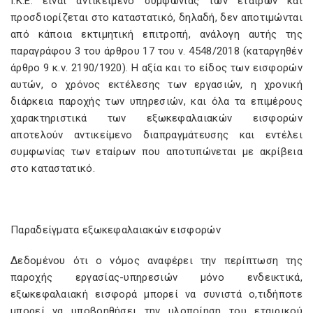
Ι.Κ.Ε. είναι αντικείμενο συμφωνίας των εταίρων και
προσδιορίζεται στο καταστατικό, δηλαδή, δεν αποτιμώνται
από κάποια εκτιμητική επιτροπή, ανάλογη αυτής της
παραγράφου 3 του άρθρου 17 του ν. 4548/2018 (καταργηθέν
άρθρο 9 κ.ν. 2190/1920). Η αξία και το είδος των εισφορών
αυτών, ο χρόνος εκτέλεσης των εργασιών, η χρονική
διάρκεια παροχής των υπηρεσιών, και όλα τα επιμέρους
χαρακτηριστικά των εξωκεφαλαιακών εισφορών
αποτελούν αντικείμενο διαπραγμάτευσης και εντέλει
συμφωνίας των εταίρων που αποτυπώνεται με ακρίβεια
στο καταστατικό.
Παραδείγματα εξωκεφαλαιακών εισφορών
Δεδομένου ότι ο νόμος αναφέρει την περίπτωση της
παροχής εργασίας-υπηρεσιών μόνο ενδεικτικά,
εξωκεφαλαιακή εισφορά μπορεί να συνιστά ο,τιδήποτε
μπορεί να υποβοηθήσει την υλοποίηση του εταιρικού