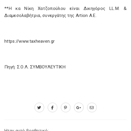
**H κα Νίκη Χατζοπούλου είναι Δικηγόρος LL.M. &
Διαμεσολαβήτρια, συνεργάτης της Artion Α.Ε.
https://www.taxheaven.gr
Πηγή: Σ.Ο.Λ. ΣΥΜΒΟΥΛΕΥΤΙΚΗ
Ηταν αυτό βοηθητικό;