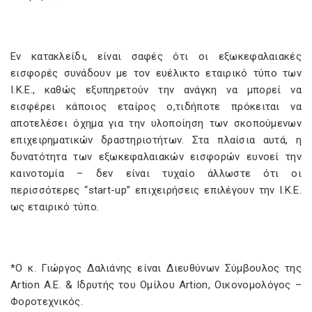
Εν κατακλείδι, είναι σαφές ότι οι εξωκεφαλαιακές
εισφορές συνάδουν με τον ευέλικτο εταιρικό τύπο των
Ι.Κ.Ε., καθώς εξυπηρετούν την ανάγκη να μπορεί να
εισφέρει κάποιος εταίρος ο,τιδήποτε πρόκειται να
αποτελέσει όχημα για την υλοποίηση των σκοπούμενων
επιχειρηματικών δραστηριοτήτων. Στα πλαίσια αυτά, η
δυνατότητα των εξωκεφαλαιακών εισφορών ευνοεί την
καινοτομία – δεν είναι τυχαίο άλλωστε ότι οι
περισσότερες “start-up” επιχειρήσεις επιλέγουν την Ι.Κ.Ε.
ως εταιρικό τύπο.
*O κ. Γιώργος Δαλιάνης είναι Διευθύνων Σύμβουλος της
Artion Α.Ε. & Ιδρυτής του Ομίλου Artion, Οικονομολόγος –
Φοροτεχνικός.