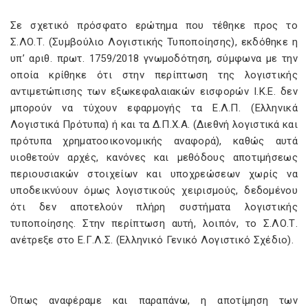
Σε σχετικό πρόσφατο ερώτημα που τέθηκε προς το
Σ.ΛΟ.Τ. (Συμβούλιο Λογιστικής Τυποποίησης), εκδόθηκε η
υπ’ αριθ. πρωτ. 1759/2018 γνωμοδότηση, σύμφωνα με την
οποία κρίθηκε ότι στην περίπτωση της λογιστικής
αντιμετώπισης των εξωκεφαλαιακών εισφορών Ι.Κ.Ε. δεν
μπορούν να τύχουν εφαρμογής τα Ε.Λ.Π. (Ελληνικά
Λογιστικά Πρότυπα) ή και τα Δ.Π.Χ.Α. (Διεθνή λογιστικά και
πρότυπα χρηματοοικονομικής αναφορά), καθώς αυτά
υιοθετούν αρχές, κανόνες και μεθόδους αποτιμήσεως
περιουσιακών στοιχείων και υποχρεώσεων χωρίς να
υποδεικνύουν όμως λογιστικούς χειρισμούς, δεδομένου
ότι δεν αποτελούν πλήρη συστήματα λογιστικής
τυποποίησης. Στην περίπτωση αυτή, λοιπόν, το Σ.ΛΟ.Τ.
ανέτρεξε στο Ε.Γ.Λ.Σ. (Ελληνικό Γενικό Λογιστικό Σχέδιο).
Όπως αναφέραμε και παραπάνω, η αποτίμηση των