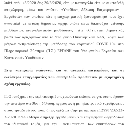
λυθεί από 1/3/2020 έως 20/3/2020, είτε με καταγγελία είτε με οικειοθελή
αποχώρηση, μέσω του εντύπου «Υπεύθυνη Δήλωση Επιχειρήσεων –
Εργοδοτών των οποίων, είτε η επιχειρηματική δραστηριότητά τους έχει
ανασταλεί με εντολή δημόσιας αρχής οπότε είναι δικαιούχοι μείωσης
μισθώματος επαγγελματικών μισθώσεων, είτε πλήττονται σημαντικά,
βάσει των οριζομένων από το Υπουργείο Οικονομικών ΚΑΔ, λόγω των
μέτρων αντιμετώπισης της μετάδοσης του κορωνοϊού COVID-19» στο
Πληροφοριακό Σύστημα (Π.Σ.) ΕΡΓΑΝΗ του Υπουργείου Εργασίας και
Κοινωνικών Υποθέσεων.
Στην κατηγορία υπάγονται και οι ατομικές επιχειρήσεις και οι
ελεύθεροι επαγγελματίες που απασχολούν προσωπικό με εξαρτημένη
σχέση εργασίας.
IΙ. Οι υπόχρεοι της περίπτωσης Ι υποχρεούνται επίσης, να γνωστοποιήσουν
την ανωτέρω υπεύθυνη δήλωση, εγγράφως ή με ηλεκτρονικό ταχυδρομείο,
στους εργαζομένους τους, όπως ορίζεται στην με αρ. πρωτ.12998/232/23-
3-2020 ΚΥΑ «Μέτρα στήριξης εργαζομένων και επιχειρήσεων-εργοδοτών
του ιδιωτικού τομέα, για την αντιμετώπιση των επιπτώσεων του