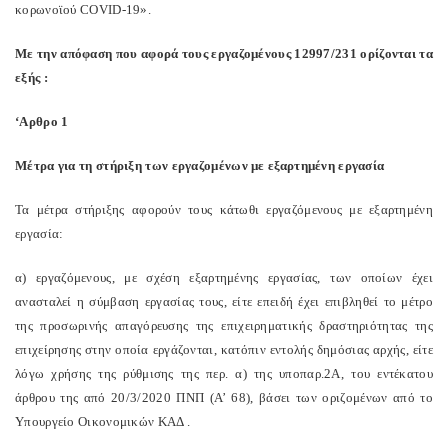
κορωνοϊού COVID-19».
Με την απόφαση που αφορά τους εργαζομένους 12997/231 ορίζονται τα
εξής :
‘Aρθρο 1
Μέτρα για τη στήριξη των εργαζομένων με εξαρτημένη εργασία
Τα μέτρα στήριξης αφορούν τους κάτωθι εργαζόμενους με εξαρτημένη
εργασία:
α) εργαζόμενους, με σχέση εξαρτημένης εργασίας, των οποίων έχει
ανασταλεί η σύμβαση εργασίας τους, είτε επειδή έχει επιβληθεί το μέτρο
της προσωρινής απαγόρευσης της επιχειρηματικής δραστηριότητας της
επιχείρησης στην οποία εργάζονται, κατόπιν εντολής δημόσιας αρχής, είτε
λόγω χρήσης της ρύθμισης της περ. α) της υποπαρ.2Α, του εντέκατου
άρθρου της από 20/3/2020 ΠΝΠ (Α’ 68), βάσει των οριζομένων από το
Υπουργείο Οικονομικών ΚΑΔ .