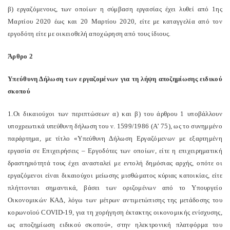
β) εργαζόμενους, των οποίων η σύμβαση εργασίας έχει λυθεί από 1ης
Μαρτίου 2020 έως και 20 Μαρτίου 2020, είτε με καταγγελία από τον
εργοδότη είτε με οικειοθελή αποχώρηση από τους ίδιους.
Άρθρο 2
Υπεύθυνη Δήλωση των εργαζομένων για τη λήψη αποζημίωσης ειδικού
σκοπού
1.Οι δικαιούχοι των περιπτώσεων α) και β) του άρθρου 1 υποβάλλουν
υποχρεωτικά υπεύθυνη δήλωση του ν. 1599/1986 (Α’ 75), ως το συνημμένο
παράρτημα, με τίτλο «Υπεύθυνη Δήλωση Εργαζόμενων με εξαρτημένη
εργασία σε Επιχειρήσεις – Εργοδότες των οποίων, είτε η επιχειρηματική
δραστηριότητά τους έχει ανασταλεί με εντολή δημόσιας αρχής, οπότε οι
εργαζόμενοι είναι δικαιούχοι μείωσης μισθώματος κύριας κατοικίας, είτε
πλήττονται σημαντικά, βάσει των οριζομένων από το Υπουργείο
Οικονομικών ΚΑΔ, λόγω των μέτρων αντιμετώπισης της μετάδοσης του
κορωνοϊού COVID-19, για τη χορήγηση έκτακτης οικονομικής ενίσχυσης,
ως αποζημίωση ειδικού σκοπού», στην ηλεκτρονική πλατφόρμα του