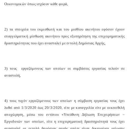
Οικονομικών όπως ισχύουν κάθε φορά,
2) τα στοιχεία του εκμισθωτή και του μισθίου ακινήτου εφόσον έχουν
επαγγελματική μίσθωση ακινήτου προς εξυπηρέτηση της επιχειρηματικής
δραστηριότητας που έχει ανασταλεί με εντολή Δημόσιας Αρχής,
3) τους εργαζόμενους των οποίων οι συμβάσεις εργασίας τελούν σε
αναστολή,
4) τους τυχόν εργαζόμενους των οποίων η σύμβαση εργασίας τους έχει
λυθεί από 1/3/2020 έως 20/3/2020, είτε με καταγγελία είτε με οικειοθελή
αποχώρηση, μέσω του εντύπου «Υπεύθυνη Δήλωση Επιχειρήσεων –
Εργοδοτών των οποίων, είτε η επιχειρηματική δραστηριότητά τους έχει
ανασταλεί με εντολή δημόσιας αρχής οπότε είναι δικαιούχοι μείωσης