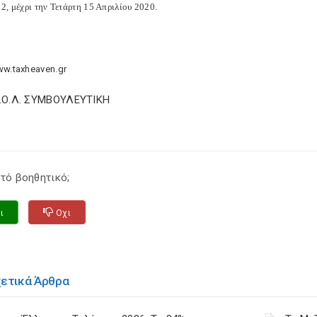
2, μέχρι την Τετάρτη 15 Απριλίου 2020.
ww.taxheaven.gr
Σ.Ο.Λ. ΣΥΜΒΟΥΛΕΥΤΙΚΗ
τό βοηθητικό;
ι
Οχι
χετικά Άρθρα