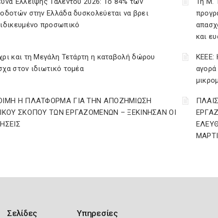
υνα Έλλειψης Ταλέντου 2026: Το 84% των
Τη Μ.
οδοτών στην Ελλάδα δυσκολεύεται να βρει
προγρ
ειδικευμένο προσωπικό
απασχ
και ε
ρι και τη Μεγάλη Τετάρτη η καταβολή δώρου
ΚΕΕΕ: 
χα στον ιδιωτικό τομέα
αγορά
μικρο
ΟΙΜΗ Η ΠΛΑΤΦΟΡΜΑ ΓΙΑ ΤΗΝ ΑΠΟΖΗΜΙΩΣΗ
ΠΛΑΙΣ
ΔΙΚΟΥ ΣΚΟΠΟΥ ΤΩΝ ΕΡΓΑΖΟΜΕΝΩΝ – ΞΕΚΙΝΗΣΑΝ ΟΙ
ΕΡΓΑ
ΤΗΣΕΙΣ
ΕΛΕΥΘ
ΜΑΡΤΙ
Σελίδες
Υπηρεσίες