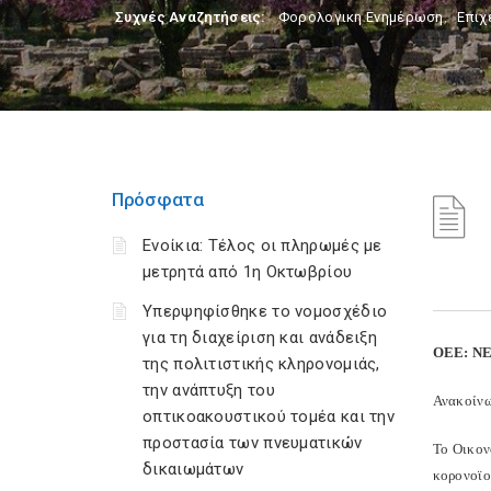
Συχνές Αναζητήσεις:
Φορολογικη Ενημέρωση
,
Επιχ
Πρόσφατα
Ενοίκια: Τέλος οι πληρωμές με
μετρητά από 1η Οκτωβρίου
Υπερψηφίσθηκε το νομοσχέδιο
για τη διαχείριση και ανάδειξη
ΟΕΕ: Ν
της πολιτιστικής κληρονομιάς,
την ανάπτυξη του
Ανακοίνω
οπτικοακουστικού τομέα και την
προστασία των πνευματικών
Το Οικον
δικαιωμάτων
κορονοϊο