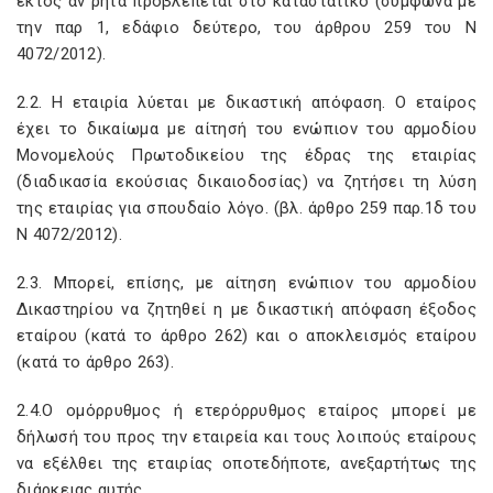
εκτός αν ρητά προβλέπεται στο καταστατικό (σύμφωνα με
την παρ 1, εδάφιο δεύτερο, του άρθρου 259 του Ν
4072/2012).
2.2. Η εταιρία λύεται με δικαστική απόφαση. Ο εταίρος
έχει το δικαίωμα με αίτησή του ενώπιον του αρμοδίου
Μονομελούς Πρωτοδικείου της έδρας της εταιρίας
(διαδικασία εκούσιας δικαιοδοσίας) να ζητήσει τη λύση
της εταιρίας για σπουδαίο λόγο. (βλ. άρθρο 259 παρ.1δ του
Ν 4072/2012).
2.3. Μπορεί, επίσης, με αίτηση ενώπιον του αρμοδίου
Δικαστηρίου να ζητηθεί η με δικαστική απόφαση έξοδος
εταίρου (κατά το άρθρο 262) και ο αποκλεισμός εταίρου
(κατά το άρθρο 263).
2.4.Ο ομόρρυθμος ή ετερόρρυθμος εταίρος μπορεί με
δήλωσή του προς την εταιρεία και τους λοιπούς εταίρους
να εξέλθει της εταιρίας οποτεδήποτε, ανεξαρτήτως της
διάρκειας αυτής.