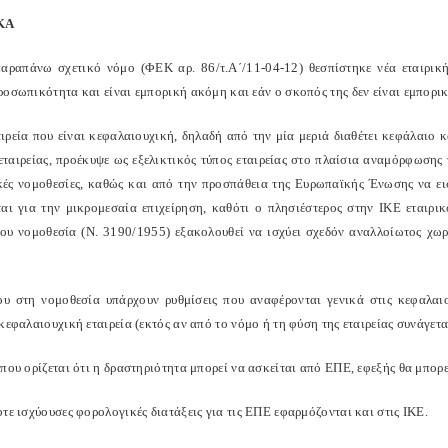
ΚΑ
αραπάνω σχετικό νόμο (ΦΕΚ αρ. 86/τ.Α΄/11-04-12) θεσπίστηκε νέα εταιρική
ροσωπικότητα και είναι εμπορική ακόμη και εάν ο σκοπός της δεν είναι εμπορικ
αιρεία που είναι κεφαλαιουχική, δηλαδή από την μία μεριά διαθέτει κεφάλαιο κ
 εταιρείας, προέκυψε ως εξελικτικός τύπος εταιρείας στο πλαίσια αναμόρφωσης 
ές νομοθεσίες, καθώς και από την προσπάθεια της Ευρωπαϊκής Ένωσης να εισά
ται για την μικρομεσαία επιχείρηση, καθότι ο πλησιέστερος στην ΙΚΕ εταιρι
του νομοθεσία (Ν. 3190/1955) εξακολουθεί να ισχύει σχεδόν αναλλοίωτος χωρ
ου στη νομοθεσία υπάρχουν ρυθμίσεις που αναφέρονται γενικά στις κεφαλαιουχ
κεφαλαιουχική εταιρεία (εκτός αν από το νόμο ή τη φύση της εταιρείας συνάγετα
που ορίζεται ότι η δραστηριότητα μπορεί να ασκείται από ΕΠΕ, εφεξής θα μπορε
τε ισχύουσες φορολογικές διατάξεις για τις ΕΠΕ εφαρμόζονται και στις ΙΚΕ.