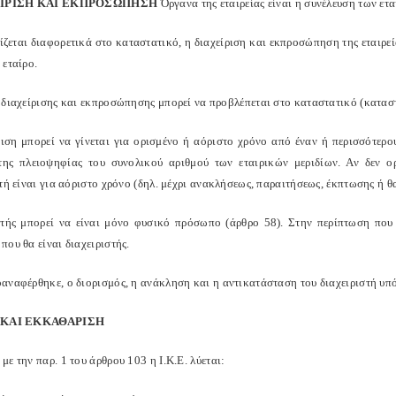
ΧΕΙΡΙΣΗ ΚΑΙ ΕΚΠΡΟΣΩΠΗΣΗ
Όργανα της εταιρείας είναι η συνέλευση των ετα
ίζεται διαφορετικά στο καταστατικό, η διαχείριση και εκπροσώπηση της εταιρεί
 εταίρο.
 διαχείρισης και εκπροσώπησης μπορεί να προβλέπεται στο καταστατικό (καταστ
ριση μπορεί να γίνεται για ορισμένο ή αόριστο χρόνο από έναν ή περισσότερο
της πλειοψηφίας του συνολικού αριθμού των εταιρικών μεριδίων. Αν δεν ο
τή είναι για αόριστο χρόνο (δηλ. μέχρι ανακλήσεως, παραιτήσεως, έκπτωσης ή θ
στής μπορεί να είναι μόνο φυσικό πρόσωπο (άρθρο 58). Στην περίπτωση που 
ου θα είναι διαχειριστής.
αναφέρθηκε, ο διορισμός, η ανάκληση και η αντικατάσταση του διαχειριστή υπ
Η ΚΑΙ ΕΚΚΑΘΑΡΙΣΗ
ε την παρ. 1 του άρθρου 103 η Ι.Κ.Ε. λύεται: