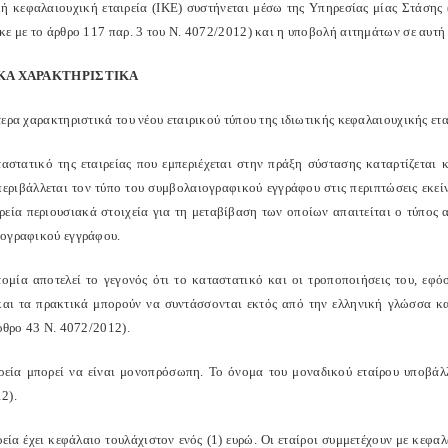
κή κεφαλαιουχική εταιρεία (ΙΚΕ) συστήνεται μέσω της Υπηρεσίας μίας Στάσης
ε με το άρθρο 117 παρ. 3 του Ν. 4072/2012) και η υποβολή αιτημάτων σε αυτή 
ΙΚΑ ΧΑΡΑΚΤΗΡΙΣΤΙΚΑ
ερα χαρακτηριστικά του νέου εταιρικού τύπου της ιδιωτικής κεφαλαιουχικής ετα
ταστατικό της εταιρείας που εμπεριέχεται στην πράξη σύστασης καταρτίζεται
εριβάλλεται τον τύπο του συμβολαιογραφικού εγγράφου στις περιπτώσεις εκείν
ιρεία περιουσιακά στοιχεία για τη μεταβίβαση των οποίων απαιτείται ο τύπος 
ογραφικού εγγράφου.
τομία αποτελεί το γεγονός ότι το καταστατικό και οι τροποποιήσεις του, εφό
και τα πρακτικά μπορούν να συντάσσονται εκτός από την ελληνική γλώσσα κ
ρθρο 43 Ν. 4072/2012).
ιρεία μπορεί να είναι μονοπρόσωπη. Το όνομα του μοναδικού εταίρου υποβάλλ
2).
ρεία έχει κεφάλαιο τουλάχιστον ενός (1) ευρώ. Οι εταίροι συμμετέχουν με κεφα