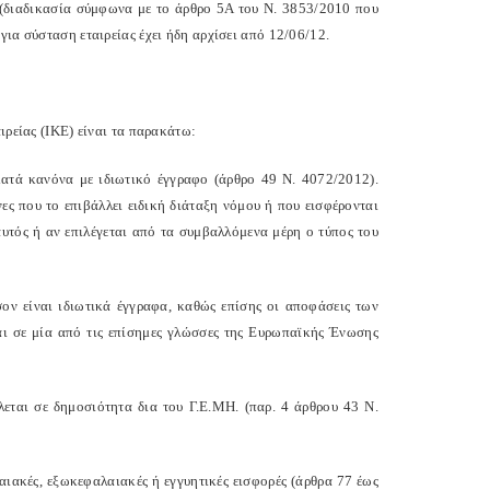
 (διαδικασία σύμφωνα με το άρθρο 5Α του Ν. 3853/2010 που
για σύσταση εταιρείας έχει ήδη αρχίσει από 12/06/12.
ιρείας (ΙΚΕ) είναι τα παρακάτω:
 κατά κανόνα με ιδιωτικό έγγραφο (άρθρο 49 Ν. 4072/2012).
ες που το επιβάλλει ειδική διάταξη νόμου ή που εισφέρονται
αυτός ή αν επιλέγεται από τα συμβαλλόμενα μέρη ο τύπος του
σον είναι ιδιωτικά έγγραφα, καθώς επίσης οι αποφάσεις των
αι σε μία από τις επίσημες γλώσσες της Ευρωπαϊκής Ένωσης
εται σε δημοσιότητα δια του Γ.Ε.ΜΗ. (παρ. 4 άρθρου 43 Ν.
λαιακές, εξωκεφαλαιακές ή εγγυητικές εισφορές (άρθρα 77 έως