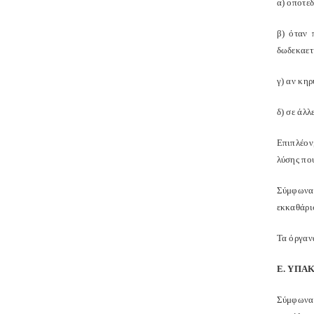
α) οποτε
β) όταν 
δωδεκαετί
γ) αν κηρ
δ) σε άλλ
Επιπλέον,
λύσης που
Σύμφωνα μ
εκκαθάρι
Τα όργανα
Ε. ΥΠΑ
Σύμφωνα 