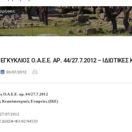
ειρήσεις
ΕΓΚΥΚΛΙΟΣ Ο.Α.Ε.Ε. ΑΡ. 44/27.7.2012 – ΙΔΙΩΤΙΚΕ
30/07/2012
ς Ο.Α.Ε.Ε. αρ. 44/27.7.2012
ς Κεφαλαιουχικές Εταιρείες (ΙΚΕ)
27/07/2012
Τ.ΔΙΑΣΦ/Φ3/92/94533