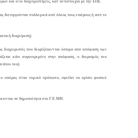
ίρων και ο/οι διαχειριστής/ες, κατ' αντιστοιχία με την ΕΠΕ.
ας διενεργούνται συλλογικά από όλους τους εταίρους ή από το
ατική διαχείριση).
υς διαχειριστές που διορίζεται/νται ύστερα από απόφαση των
ρίζεται κάτι συγκεκριμένο στην απόφαση, ο διορισμός του
ανάτου του).
ο εταίρος είναι νομικό πρόσωπο, οφείλει να ορίσει φυσικό
όκεινται σε δημοσιότητα στο Γ.Ε.ΜΗ.