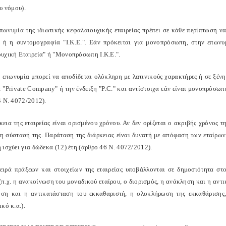
υ νόμου).
επωνυμία της ιδιωτικής κεφαλαιουχικής εταιρείας πρέπει σε κάθε περίπτωση ν
" ή η συντομογραφία "Ι.Κ.Ε.". Εάν πρόκειται για μονοπρόσωπη, στην επων
υχική Εταιρεία" ή "Μονοπρόσωπη Ι.Κ.Ε.".
η επωνυμία μπορεί να αποδίδεται ολόκληρη με λατινικούς χαρακτήρες ή σε ξέν
ις: "Private Company" ή την ένδειξη "P.C." και αντίστοιχα εάν είναι μονοπρόσ
4 Ν. 4072/2012).
κεια της εταιρείας είναι ορισμένου χρόνου. Αν δεν ορίζεται ο ακριβής χρόνος τ
τη σύστασή της. Παράταση της διάρκειας είναι δυνατή με απόφαση των εταίρων
ισχύει για δώδεκα (12) έτη (άρθρο 46 Ν. 4072/2012).
ειρά πράξεων και στοιχείων της εταιρείας υποβάλλονται σε δημοσιότητα στ
π.χ. η ανακοίνωση του μοναδικού εταίρου, ο διορισμός, η ανάκληση και η αντικ
ση και η αντικατάσταση του εκκαθαριστή, η ολοκλήρωση της εκκαθάρισης,
κό κ.α.).