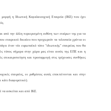
 μορφή η Ιδιωτική Κεφαλαιουχική Εταιρεία (ΙΚΕ) που έχει
ός.
αι από την άλλη περιορισμένη ευθύνη των εταίρων της για τα
του εταιρικού δικαίου που προχωρούν τα τελευταία χρόνια οι
γει έναν νέο ευρωπαϊκό τύπο "ιδιωτικής" εταιρείας που θα
κός τύπος σήμερα στην χώρα μας είναι αυτός της ΕΠΕ και η
ίς επικαιροποίηση και προσαρμογή στις τρέχουσες συνθήκες
ικές εταιρείες, οι ρυθμίσεις αυτές επεκτείνονται και στην
ι κάτι διαφορετικό).
ί να ασκείται και από ΙΚΕ.