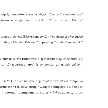
α περιέχονται ολογράφως οι λέξεις: "Ιδιωτική Κεφαλαιουχική
υμία συμπεριλαμβάνονται οι λέξεις "Μονοπρόσωπη Ιδιωτική
η γλώσσα. Αν αποδίδεται στην Αγγλική θα περιέχει ολογράφως
ωπη "Single Member Private Company" ή "Single Member P.C."
ης διάρκειας στο καταστατικό, η εταιρεία διαρκεί δώδεκα (12)
 και εάν η απόφαση αυτή δε μνημονεύει τον ακριβή χρόνο, η
ο Γ.Ε.ΜΗ., όπως και στις περιπτώσεις των άλλων εταιρικών
ατάσταση του διαχειριστή, η λύση της εταιρείας, ο διορισμός,
 η απόφαση μετατροπής σε εταιρεία άλλης μορφής, το νέο