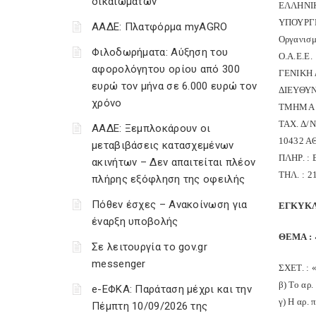
δικαιωμάτων
ΕΛΛΗΝΙ
ΥΠΟΥΡΓΕ
ΑΑΔΕ: Πλατφόρμα myAGRO
Οργανισμ
Φιλοδωρήματα: Αύξηση του
Ο.Α.Ε.Ε.
αφορολόγητου ορίου από 300
ΓΕΝΙΚΗ
ευρώ τον μήνα σε 6.000 ευρώ τον
ΔΙΕΥΘΥ
χρόνο
ΤΜΗΜΑ 
ΤΑΧ. Δ/
ΑΑΔΕ: Ξεμπλοκάρουν οι
10432 
μεταβιβάσεις κατασχεμένων
ΠΛΗΡ. :
ακινήτων – Δεν απαιτείται πλέον
ΤΗΛ. : 2
πλήρης εξόφληση της οφειλής
Πόθεν έσχες – Ανακοίνωση για
ΕΓΚΥΚΛ
έναρξη υποβολής
ΘΕΜΑ : «
Σε λειτουργία το gov.gr
messenger
ΣΧΕΤ. : 
β) Το αρ
e-ΕΦΚΑ: Παράταση μέχρι και την
γ) Η αρ.
Πέμπτη 10/09/2026 της