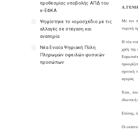
προθεσμίας υποβολής ΑΠΔ του
Α. ΓΕΝΙ
e-ΕΦΚΑ
Με τον π
Ψηφίστηκε το νομοσχέδιο με τις
νομική π
αλλαγές σε στέγαση και
αναπηρία
Η νέα ετ
Νέα Ενιαία Ψηφιακή Πύλη
χρέη της
Πληρωμών οφειλών φυσικών
Ευρωπαϊκ
προσώπων
προορίζε
σχετική 
αγοράς.
Έτσι, όπ
ιδιωτική 
Επίσης, ό
Οι εκάστο