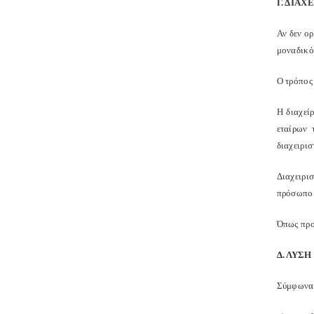
Γ. ΔΙΑ
Αν δεν ορ
μοναδικό
Ο τρόπος
Η διαχεί
εταίρων 
διαχειρισ
Διαχειρι
πρόσωπο π
Όπως προ
Δ. ΛΥΣ
Σύμφωνα μ