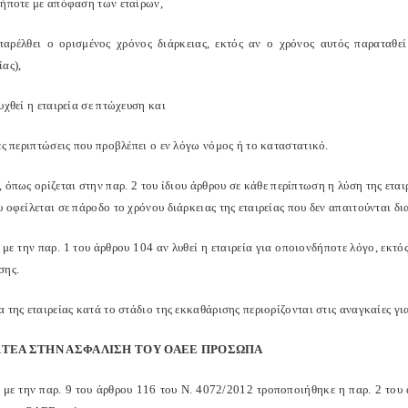
δήποτε με απόφαση των εταίρων,
παρέλθει ο ορισμένος χρόνος διάρκειας, εκτός αν ο χρόνος αυτός παραταθε
ας),
υχθεί η εταιρεία σε πτώχευση και
ες περιπτώσεις που προβλέπει ο εν λόγω νόμος ή το καταστατικό.
 όπως ορίζεται στην παρ. 2 του ίδιου άρθρου σε κάθε περίπτωση η λύση της ετα
 οφείλεται σε πάροδο το χρόνου διάρκειας της εταιρείας που δεν απαιτούνται δ
ε την παρ. 1 του άρθρου 104 αν λυθεί η εταιρεία για οποιονδήποτε λόγο, εκτό
σης.
 της εταιρείας κατά το στάδιο της εκκαθάρισης περιορίζονται στις αναγκαίες γι
ΚΤΕΑ ΣΤΗΝ ΑΣΦΑΛΙΣΗ ΤΟΥ ΟΑΕΕ ΠΡΟΣΩΠΑ
με την παρ. 9 του άρθρου 116 του Ν. 4072/2012 τροποποιήθηκε η παρ. 2 του 