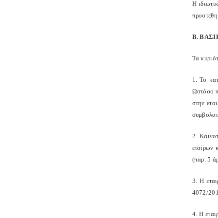
Η ιδιωτι
προστέθηκ
Β. ΒΑΣ
Τα κυριότ
1. Το κα
Ωστόσο π
στην ετα
συμβολαι
2. Καινο
εταίρων 
(παρ. 5 ά
3. Η ετα
4072/201
4. Η εται