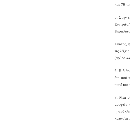
και 79 το
5. Στην 
Εταιρεία
Κεφαλαιο
Επίσης, 
τις λέξε
(άρθρο 4
6. Η διάρ
έτη από 
παράταση 
7. Μία σ
μορφών. (
η ανάκλη
καταστατι