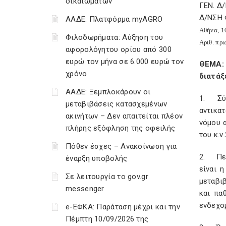
δικαιωμάτων
ΓΕΝ. Δ
Δ/ΝΣΗ
ΑΑΔΕ: Πλατφόρμα myAGRO
Αθήνα, 1
Φιλοδωρήματα: Αύξηση του
Αριθ. πρ
αφορολόγητου ορίου από 300
ευρώ τον μήνα σε 6.000 ευρώ τον
ΘΕΜΑ:
χρόνο
διατάξ
ΑΑΔΕ: Ξεμπλοκάρουν οι
1. Σύμ
μεταβιβάσεις κατασχεμένων
αντικατ
ακινήτων – Δεν απαιτείται πλέον
νόμου 
πλήρης εξόφληση της οφειλής
του κ.ν
Πόθεν έσχες – Ανακοίνωση για
2. Περ
έναρξη υποβολής
είναι 
Σε λειτουργία το gov.gr
μεταβι
messenger
και πα
ενδεχο
e-ΕΦΚΑ: Παράταση μέχρι και την
Πέμπτη 10/09/2026 της