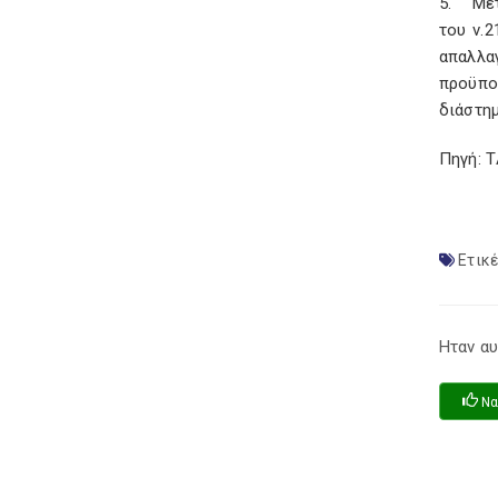
5. Μετά
του ν.
απαλλα
προϋπο
διάστημ
Πηγή: 
Ετικέ
Ηταν αυ
Να