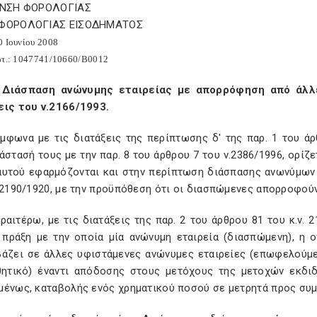
/ΝΣΗ ΦΟΡΟΛΟΓΙΑΣ
 ΦΟΡΟΛΟΓΙΑΣ ΕΙΣΟΔΗΜΑΤΟΣ
0 Ιουνίου 2008
ωτ.: 1047741/10660/Β0012
 Διάσπαση ανώνυμης εταιρείας με απορρόφηση από άλλε
εις του ν.2166/1993.
φωνα με τις διατάξεις της περίπτωσης δ' της παρ. 1 του άρ
άστασή τους με την παρ. 8 του άρθρου 7 του ν.2386/1996, ορίζε
αυτού εφαρμόζονται και στην περίπτωση διάσπασης ανωνύμων ε
.2190/1920, με την προϋπόθεση ότι οι διασπώμενες απορροφού
αιτέρω, με τις διατάξεις της παρ. 2 του άρθρου 81 του κ.ν. 
η πράξη με την οποία μία ανώνυμη εταιρεία (διασπώμενη), η 
βάζει σε άλλες υφιστάμενες ανώνυμες εταιρείες (επωφελούμε
θητικό) έναντι απόδοσης στους μετόχους της μετοχών εκδι
μένως, καταβολής ενός χρηματικού ποσού σε μετρητά προς συμ