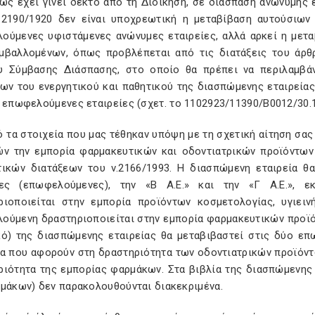
 έχει γίνει δεκτό από τη Διοίκηση, σε διάσπαση ανώνυμης ετ
ν.2190/1920 δεν είναι υποχρεωτική η μεταβίβαση αυτούσιω
ούμενες υφιστάμενες ανώνυμες εταιρείες, αλλά αρκεί η μετα
μβαλλομένων, όπως προβλέπεται από τις διατάξεις του άρθρ
υ Σύμβασης Διάσπασης, στο οποίο θα πρέπει να περιλαμβά
ων του ενεργητικού και παθητικού της διασπώμενης εταιρείας
 επωφελούμενες εταιρείες (σχετ. το 1102923/11390/Β0012/30.1
τα στοιχεία που μας τέθηκαν υπόψη με τη σχετική αίτηση σας π
ών την εμπορία φαρμακευτικών και οδοντιατρικών προϊόντων
τικών διατάξεων του ν.2166/1993. Η διασπώμενη εταιρεία 
ίες (επωφελούμενες), την «Β Α.Ε.» και την «Γ Α.Ε.»
ριοποιείται στην εμπορία προϊόντων κοσμετολογίας, υγιει
ούμενη δραστηριοποιείται στην εμπορία φαρμακευτικών προϊόν
κό) της διασπώμενης εταιρείας θα μεταβιβαστεί στις δύο επ
α που αφορούν στη δραστηριότητα των οδοντιατρικών προϊόντω
ριότητα της εμπορίας φαρμάκων. Στα βιβλία της διασπώμενης
ρμάκων) δεν παρακολουθούνται διακεκριμένα.