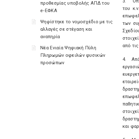
3. Όπως
προθεσμίας υποβολής ΑΠΔ του
του κ.
e-ΕΦΚΑ
επωφελ
Ψηφίστηκε το νομοσχέδιο με τις
των συ
αλλαγές σε στέγαση και
Σχεδίο
αναπηρία
στοιχεί
από τις
Νέα Ενιαία Ψηφιακή Πύλη
Πληρωμών οφειλών φυσικών
4. Από 
προσώπων
εργασι
ευεργε
εταιρε
δραστη
επωφελ
παθητι
στοιχεί
δραστη
και φα