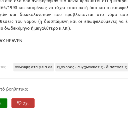
 από όλα όσα αναφέρθηκαν πιο πάνω προκύπτει ότι η εταιρεία 
2166/1993 και επομένως να τύχει τόσο αυτή όσο και οι επωφ
γών και διευκολύνσεων που προβλέπονται στο νόμο αυτ
θέσεις του νόμου (η διασπώμενη και οι επωφελούμενες να έχ
α δωδεκάμηνο ή μεγαλύτερο κ.λπ.).
TAX HEAVEN
τες:
ανωνυμη εταιρεια αε
εξαγορες - συγχωνευσεις - διασπασεις
τό βοηθητικό;
ι
Οχι