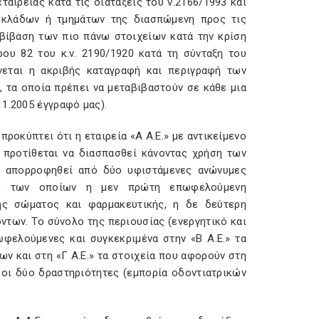
αιρείας κατά τις διατάξεις του ν.2166/1993 και
ν κλάδων ή τμημάτων της διασπώμενη προς τις
βίβαση των πιο πάνω στοιχείων κατά την κρίση
ου 82 του κ.ν. 2190/1920 κατά τη σύνταξη του
νεται η ακριβής καταγραφή και περιγραφή των
, τα οποία πρέπει να μεταβιβαστούν σε κάθε μια
1.2005 έγγραφό μας).
ροκύπτει ότι η εταιρεία «Α Α.Ε.» με αντικείμενο
 προτίθεται να διασπασθεί κάνοντας χρήση των
θα απορροφηθεί από δύο υφιστάμενες ανώνυμες
, εκ των οποίων η μεν πρώτη επωφελούμενη
νής σώματος και φαρμακευτικής, η δε δεύτερη
των. Το σύνολο της περιουσίας (ενεργητικό και
ωφελούμενες και συγκεκριμένα στην «Β Α.Ε.» τα
ν και στη «Γ Α.Ε.» τα στοιχεία που αφορούν στη
 οι δύο δραστηριότητες (εμπορία οδοντιατρικών