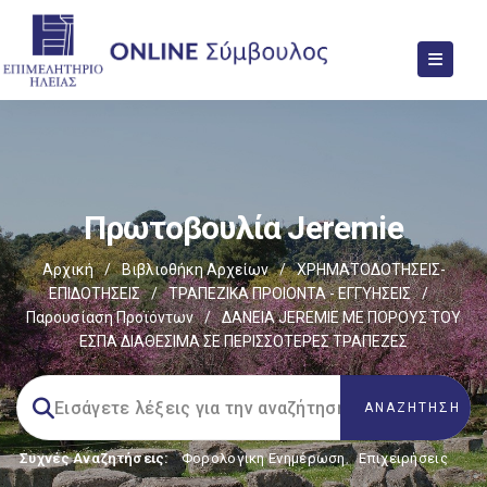
Πρωτοβουλία Jeremie
Αρχική
/
Βιβλιοθήκη Αρχείων
/
ΧΡΗΜΑΤΟΔΟΤΗΣΕΙΣ-
ΕΠΙΔΟΤΗΣΕΙΣ
/
ΤΡΑΠΕΖΙΚΑ ΠΡΟΙΟΝΤΑ - ΕΓΓΥΗΣΕΙΣ
/
Παρουσίαση Προϊόντων
/
ΔΑΝΕΙΑ JEREMIE ΜΕ ΠΟΡΟΥΣ ΤΟΥ
ΕΣΠΑ ΔΙΑΘΕΣΙΜΑ ΣΕ ΠΕΡΙΣΣΟΤΕΡΕΣ ΤΡΑΠΕΖΕΣ
Συχνές Αναζητήσεις:
Φορολογικη Ενημέρωση
,
Επιχειρήσεις