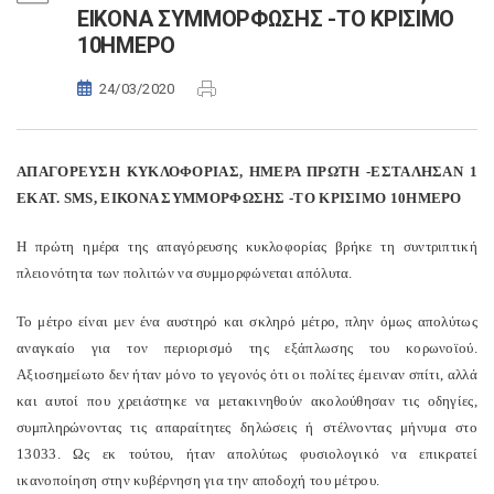
ΕΙΚΟΝΑ ΣΥΜΜΟΡΦΩΣΗΣ -ΤΟ ΚΡΙΣΙΜΟ
10ΗΜΕΡΟ
24/03/2020
ΑΠΑΓΟΡΕΥΣΗ ΚΥΚΛΟΦΟΡΙΑΣ, ΗΜΕΡΑ ΠΡΩΤΗ -ΕΣΤΑΛΗΣΑΝ 1
ΕΚΑΤ.
SMS
, ΕΙΚΟΝΑ ΣΥΜΜΟΡΦΩΣΗΣ -ΤΟ ΚΡΙΣΙΜΟ 10ΗΜΕΡΟ
Η πρώτη ημέρα της απαγόρευσης κυκλοφορίας βρήκε τη συντριπτική
πλειονότητα των πολιτών να συμμορφώνεται απόλυτα.
Το μέτρο είναι μεν ένα αυστηρό και σκληρό μέτρο, πλην όμως απολύτως
αναγκαίο για τον περιορισμό της εξάπλωσης του κορωνοϊού.
Αξιοσημείωτο δεν ήταν μόνο το γεγονός ότι οι πολίτες έμειναν σπίτι, αλλά
και αυτοί που χρειάστηκε να μετακινηθούν ακολούθησαν τις οδηγίες,
συμπληρώνοντας τις απαραίτητες δηλώσεις ή στέλνοντας μήνυμα στο
13033. Ως εκ τούτου, ήταν απολύτως φυσιολογικό να επικρατεί
ικανοποίηση στην κυβέρνηση για την αποδοχή του μέτρου.