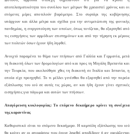
αποτελεσματικότητα του συνόλου των μέτρων θα χρειαστεί χρόνος και οι
επόμενες μέρες αποτελούν βαρόμετρο. Στο συρτάρι της κυβέρνησης
υπάρχουν και άλλα μέτρα και σχέδια για την αντιμετώπιση της φονικής
πανδημίας, η ενεργοποίηση των οποίων, όπως τονίζεται, θα εξαρτηθεί από
τις εισηγήσεις των αρμόδιων επιστημόνων και από την τήρηση εκ μέρους
των πολιτών όσων έχουν ήδη ληφθεί.
Ανοιχτό παραμένει το θέμα των πτήσεων από Γαλλία και Γερμανία, μετά
τη διακοπή όλων των δρομολογίων από και προς τη Μεγάλη Βρετανία και
την Τουρκία, που ακολούθησε χθες τη διακοπή σε Ιταλία και Ισπανία, η
οποία είχε προηγηθεί. Το τι μέλλει γενέσθαι θα εξαρτηθεί από την πορεία
εξάπλωσης του ιού σε αυτές τις χώρες, αν και ήδη έχουν γίνει σχετικές
εισηγήσεις για πάγωμα και αυτών των πτήσεων.
Απαγόρευση κυκλοφορίας: Το επόμενο δεκαήμερο κρίνει τη συνέχεια
της καραντίνας
Καθοριστικό είναι το επόμενο δεκαήμερο. Η καμπύλη εξάπλωσης του ιού
θα κρίνει αν οι αποφάσεις που έχουν ληφθεί αποδίδουν ή αν χρειάζονται