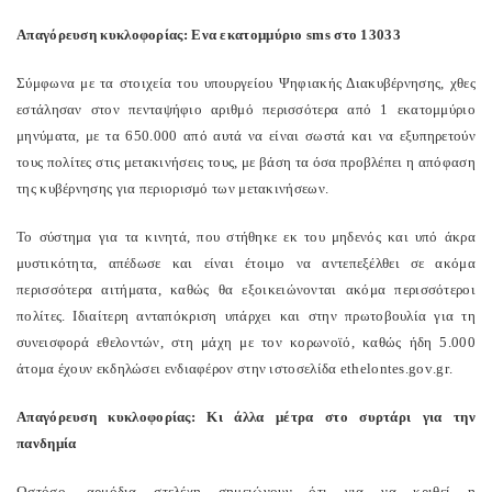
Απαγόρευση κυκλοφορίας: Ενα εκατομμύριο
sms
στο 13033
Σύμφωνα με τα στοιχεία του υπουργείου Ψηφιακής Διακυβέρνησης, χθες
εστάλησαν στον πενταψήφιο αριθμό περισσότερα από 1 εκατομμύριο
μηνύματα, με τα 650.000 από αυτά να είναι σωστά και να εξυπηρετούν
τους πολίτες στις μετακινήσεις τους, με βάση τα όσα προβλέπει η απόφαση
της κυβέρνησης για περιορισμό των μετακινήσεων.
Το σύστημα για τα κινητά, που στήθηκε εκ του μηδενός και υπό άκρα
μυστικότητα, απέδωσε και είναι έτοιμο να αντεπεξέλθει σε ακόμα
περισσότερα αιτήματα, καθώς θα εξοικειώνονται ακόμα περισσότεροι
πολίτες. Ιδιαίτερη ανταπόκριση υπάρχει και στην πρωτοβουλία για τη
συνεισφορά εθελοντών, στη μάχη με τον κορωνοϊό, καθώς ήδη 5.000
άτομα έχουν εκδηλώσει ενδιαφέρον στην ιστοσελίδα
ethelontes
.
gov
.
gr
.
Απαγόρευση κυκλοφορίας: Κι άλλα μέτρα στο συρτάρι για την
πανδημία
Ωστόσο, αρμόδια στελέχη σημειώνουν ότι για να κριθεί η