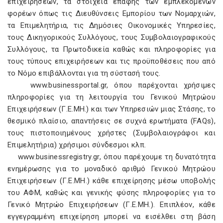
επιχειρήσεων, τα στοιχεία επαφής των εμπλεκόμενων
φορέων όπως τις Διευθύνσεις Εμπορίου των Νομαρχιών,
τα Επιμελητήρια, τις Δημόσιες Οικονομικές Υπηρεσίες,
τους Δικηγορικούς Συλλόγους, τους Συμβολαιογραφικούς
Συλλόγους, τα Πρωτοδικεία καθώς και πληροφορίες για
τους τύπους επιχειρήσεων και τις προϋποθέσεις που από
το Νόμο επιβάλλονται για τη σύστασή τους.
www.businessportal.gr, όπου παρέχονται χρήσιμες
πληροφορίες για τη λειτουργία του Γενικού Μητρώου
Επιχειρήσεων (Γ.Ε.ΜΗ.) και των Υπηρεσιών μιας Στάσης, το
θεσμικό πλαίσιο, απαντήσεις σε συχνά ερωτήματα (FAQs),
τους πιστοποιημένους χρήστες (Συμβολαιογράφοι και
Επιμελητήρια) χρήσιμοι σύνδεσμοι κλπ.
www.businessregistry.gr, όπου παρέχουμε τη δυνατότητα
ενημέρωσης για το μοναδικό αριθμό Γενικού Μητρώου
Επιχειρήσεων (Γ.Ε.ΜΗ.) κάθε επιχείρησης μέσω υποβολής
του ΑΦΜ, καθώς και γενικής φύσης πληροφορίες για το
Γενικό Μητρώο Επιχειρήσεων (Γ.Ε.ΜΗ.). Επιπλέον, κάθε
εγγεγραμμένη επιχείρηση μπορεί να εισέλθει στη βάση