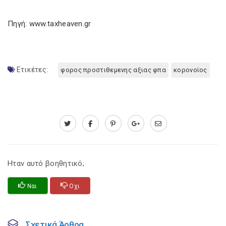
Πηγή: www.taxheaven.gr
Ετικέτες:
φορος προστιθεμενης αξιας φπα
κορονοϊος
Ηταν αυτό βοηθητικό;
Ναι
Οχι
Σχετικά Άρθρα