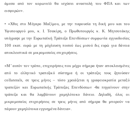
άμεσα από τον κορωνοϊό θα ισχύσει αναστολή του ΦΠΑ και των
εισφορών».
• «Χθες στο Μέγαρο Μαξίμου, με την παρουσία τη δική μου και του
Υφυπουργού μου, κ. Ι. Τσακίρη, ο Πρωθυπουργός κ. Κ. Μητσοτάκης
υπέγραψε με την Ευρωπαϊκή Τράπεζα Επενδύσεων συμφωνία εγγυοδοσίας
100 εκατ. ευρώ με τη μόχλευση ποσού έως μισού δις ευρώ για δάνεια
αποκλειστικά σε μικρομεσαίες επιχειρήσεις.
«Μ’ αυτόν τον τρόπο, επιχειρήσεις που μέχρι σήμερα ήταν αποκλεισμένες
από το ελληνικό τραπεζικό σύστημα ή οι τράπεζες τους ζητούσαν
collaterals, σε τρεις μήνες – τόσο χρειάζεται η γραφειοκρατία μεταξύ
τραπεζών και Ευρωπαϊκής Τράπεζας Επενδύσεων -θα πηγαίνουν στην
τράπεζα και θα λαμβάνουν χαμηλότοκο δάνειο. Δηλαδή, όλες οι
μικρομεσαίες επιχειρήσεις σε τρεις μήνες από σήμερα θα μπορούν να
πάρουν χαμηλότοκα εγγυημένα δάνεια».