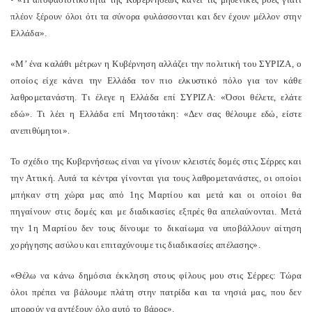
πλέον ξέρουν όλοι ότι τα σύνορα φυλάσσονται και δεν έχουν μέλλον στην
Ελλάδα».
«Μ’ ένα καλάθι μέτρων η Κυβέρνηση αλλάζει την πολιτική του ΣΥΡΙΖΑ, ο
οποίος είχε κάνει την Ελλάδα τον πιο ελκυστικό πόλο για τον κάθε
λαθρομετανάστη. Τι έλεγε η Ελλάδα επί ΣΥΡΙΖΑ: «Όσοι θέλετε, ελάτε
εδώ». Τι λέει η Ελλάδα επί Μητσοτάκη: «Δεν σας θέλουμε εδώ, είστε
ανεπιθύμητοι».
Το σχέδιο της Κυβερνήσεως είναι να γίνουν κλειστές δομές στις Σέρρες και
την Αττική. Αυτά τα κέντρα γίνονται για τους λαθρομετανάστες, οι οποίοι
μπήκαν στη χώρα μας από 1ης Μαρτίου και μετά και οι οποίοι θα
πηγαίνουν στις δομές και με διαδικασίες εξπρές θα απελαύνονται. Μετά
την 1η Μαρτίου δεν τους δίνουμε το δικαίωμα να υποβάλλουν αίτηση
χορήγησης ασύλου και επιταχύνουμε τις διαδικασίες απέλασης».
«Θέλω να κάνω δημόσια έκκληση στους φίλους μου στις Σέρρες: Τώρα
όλοι πρέπει να βάλουμε πλάτη στην πατρίδα και τα νησιά μας, που δεν
μπορούν να αντέξουν όλο αυτό το βάρος».