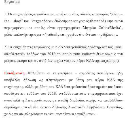
Εργασίας:
1. Οι επιχειρήσεις-εργοδότες που ανήκουν στις ειδικές κατηγορίες “
shop
–
in
a
–
shop
” και “επιχειρήσεων έκδοσης πρωτογενούς (
branded
) ψηφιακού
περιεχομένου, οι οποίες είναι εγγεγραμμένες Μητρώο
Online
Media
”,
μέσω επιλογής της σχετική ειδικής κατηγορίας στο έντυπο της δήλωσης.
2. Οι επιχειρήσεις-εργοδότες με ΚΑΔ δευτερεύουσας δραστηριότητας βάσει
ακαθάριστων εσόδων του 2018 το οποίο τους καθιστά δικαιούχους του
μέτρου, ακόμα και αν αυτό δεν ισχύει για τον κύριο ΚΑΔ της επιχείρησης.
Επισήμανση:
Καλούνται οι επιχειρήσεις – εργοδότες που έχουν ήδη
υποβάλλει δήλωση ως πληττόμενοι με βάση τον κύριο ΚΑΔ της
επιχείρησης, αλλά, με βάση τον ΚΑΔ δευτερεύουσας δραστηριότητας βάσει
ακαθάριστων εσόδων του 2018, εντάσσονται στις επιχειρήσεις που έχει
ανασταλεί η λειτουργία τους με εντολή δημόσιας αρχής, να υποβάλλουν
συμπληρωματικά νέο έντυπο Δήλωσης Αναστολής Συμβάσεων Εργασίας,
χωρίς να συμπληρώσουν εκ νέου τον πίνακα εργαζόμενων.