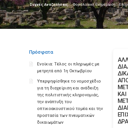
Συχνές Αναζητήσεις:
Φορολογικη Ενημέρωση
,
Επιχ
Πρόσφατα
ΑΛΛ
Ενοίκια: Τέλος οι πληρωμές με
ΔΙΑ
μετρητά από 1η Οκτωβρίου
ΔΙΚ
ΑΠΟ
Υπερψηφίσθηκε το νομοσχέδιο
ΜΕΤ
για τη διαχείριση και ανάδειξη
ΚΑΙ
της πολιτιστικής κληρονομιάς,
ΜΕΤ
την ανάπτυξη του
ΔΙ
οπτικοακουστικού τομέα και την
ΕΠΙ
προστασία των πνευματικών
ΔΡ
δικαιωμάτων