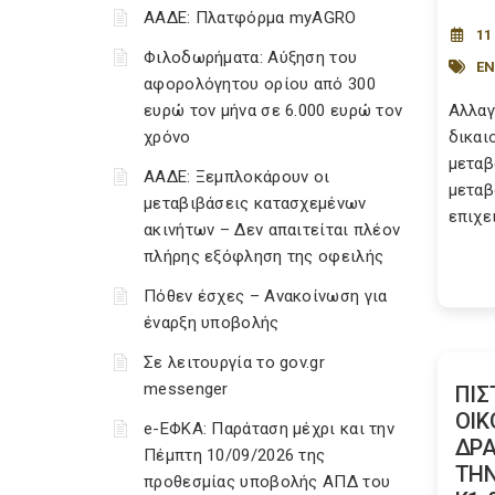
ΑΑΔΕ: Πλατφόρμα myAGRO
11
Φιλοδωρήματα: Αύξηση του
Ε
αφορολόγητου ορίου από 300
ευρώ τον μήνα σε 6.000 ευρώ τον
Αλλαγ
χρόνο
δικαι
μεταβ
ΑΑΔΕ: Ξεμπλοκάρουν οι
μεταβ
μεταβιβάσεις κατασχεμένων
επιχε
ακινήτων – Δεν απαιτείται πλέον
πλήρης εξόφληση της οφειλής
Πόθεν έσχες – Ανακοίνωση για
έναρξη υποβολής
Σε λειτουργία το gov.gr
messenger
ΠΙΣ
ΟΙΚ
e-ΕΦΚΑ: Παράταση μέχρι και την
ΔΡΑ
Πέμπτη 10/09/2026 της
ΤΗΝ
προθεσμίας υποβολής ΑΠΔ του