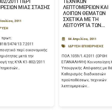
802/2011 ΠΕΡΙ
ΤΕΧΝΙΚΩΝ
ΡΕΣΙΩΝ ΜΙΑΣ ΣΤΑΣΗΣ
ΛΕΠΤΟΜΕΡΕΙΩΝ ΚΑΙ
ΛΟΙΠΩΝ ΘΕΜΑΤΩΝ
ΣΧΕΤΙΚΑ ΜΕ ΤΗ
 Ιουλίου, 2011
ΛΕΙΤΟΥΡΓΙΑ ΤΩΝ...
ΡΥΣΗ
 πρωτ.:
04 Απριλίου, 2011
818/3474/13.7.2011
ΙΔΡΥΣΗ ΕΠΙΧΕΙΡΗΣΗΣ
ποιητικό περί οικονομικής
ηριότητας μετά την
ΠΟΛ.1059/1.4.2011 (ΟΡΘΗ
ογή της ΚΥΑ Κ1-802/2011
ΕΠΑΝΑΛΗΨΗ) Κοινοποίηση 
Υπηρεσιών...
Υπουργικής Απόφασης με θέ
Καθορισμός διαδικασιών
προϋποθέσεων, τεχνικών
λεπτομερειών...