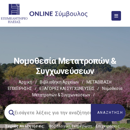
Νομοθεσία Μετατροπών &
Συγχωνεύσεων
Αρχική
/
Βιβλιοθήκη Αρχείων
/
ΜΕΤΑΒΙΒΑΣΗ
ΕΠΙΧΕIΡΗΣΗΣ
/
EΞΑΓΟΡΕΣ ΚΑΙ ΣΥΓΧΩΝΕΥΣΕΙΣ
/
Νομοθεσία
Μετατροπών & Συγχωνεύσεων
/
Συχνές Αναζητήσεις:
Φορολογικη Ενημέρωση
,
Επιχειρήσεις