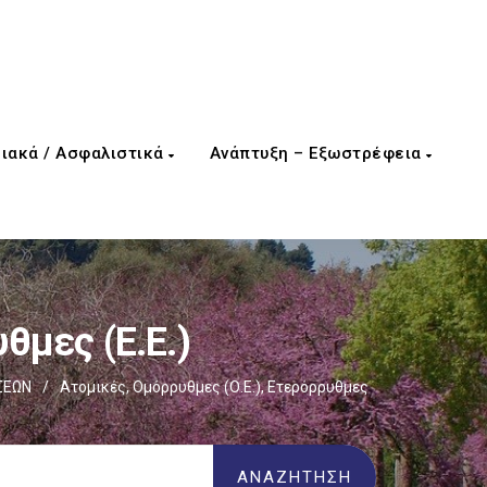
ιακά / Ασφαλιστικά
Ανάπτυξη – Εξωστρέφεια
θμες (Ε.Ε.)
ΣΕΩΝ
/
Ατομικές, Ομόρρυθμες (Ο.Ε.), Ετερόρρυθμες