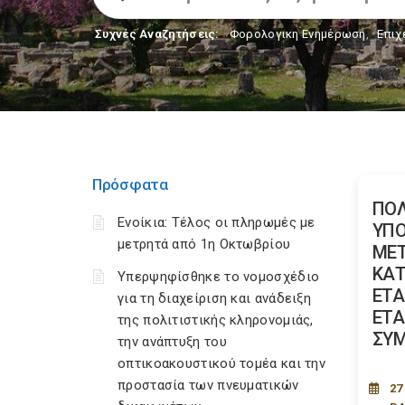
Συχνές Αναζητήσεις:
Φορολογικη Ενημέρωση
,
Επιχ
Πρόσφατα
ΠΟΛ
Ενοίκια: Τέλος οι πληρωμές με
ΥΠ
μετρητά από 1η Οκτωβρίου
ΜΕΤ
ΚΑΤ
Υπερψηφίσθηκε το νομοσχέδιο
ΕΤΑ
για τη διαχείριση και ανάδειξη
ΕΤΑΙ
της πολιτιστικής κληρονομιάς,
ΣΥΜ
την ανάπτυξη του
οπτικοακουστικού τομέα και την
προστασία των πνευματικών
27