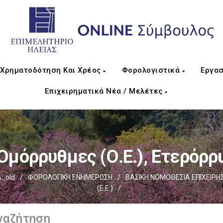
Χρηματοδότηση Και Χρέος
Φορολογιστικά
Εργασ
Επιχειρηματικά Νέα / Μελέτες
Ομόρρυθμες (Ο.Ε.), Ετερόρρυ
_old
/
ΦΟΡΟΛΟΓΙΚΗ ΕΝΗΜΕΡΩΣΗ
/
ΒΑΣΙΚΗ ΝΟΜΟΘΕΣΙΑ ΕΠΙΧΕΙΡΗ
(Ε.Ε.)
/