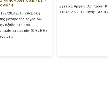
ΣΙΚΗ ΝΟΜΟΘΕΣΙΑ Ο.Ε. - Ε.Ε. -
ΤΟΜΙΚΩΝ
Σχετικά Αρχεία: Αρ. πρωτ.: Κ
1184/12.6.2012 Πηγή: TAXH
199/20.8.2013 Υποβολή
ης μεταβολής εργασιών
την έξοδο εταίρου
ικών εταιρειών (Ο.Ε., Ε.Ε.),
να με...