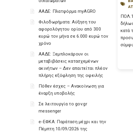
δικαιωμάτων
ΒΑ
Α
ΑΑΔΕ: Πλατφόρμα myAGRO
ΠΟΛ.1
Φιλοδωρήματα: Αύξηση του
δήλωσ
αφορολόγητου ορίου από 300
κατά 
ευρώ τον μήνα σε 6.000 ευρώ τον
προσωπ
χρόνο
σύμφω
ΑΑΔΕ: Ξεμπλοκάρουν οι
μεταβιβάσεις κατασχεμένων
ακινήτων – Δεν απαιτείται πλέον
πλήρης εξόφληση της οφειλής
Πόθεν έσχες – Ανακοίνωση για
έναρξη υποβολής
Σε λειτουργία το gov.gr
messenger
e-ΕΦΚΑ: Παράταση μέχρι και την
Πέμπτη 10/09/2026 της