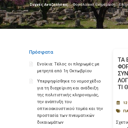
Συχνές Αναζητήσεις:
Φορολογικη Ενημέρωση
,
Επιχ
Πρόσφατα
ΤΑ 
Ενοίκια: Τέλος οι πληρωμές με
ΦΟΡ
μετρητά από 1η Οκτωβρίου
ΣΥ
ΛΟΓ
Υπερψηφίσθηκε το νομοσχέδιο
ΤΙ Θ
για τη διαχείριση και ανάδειξη
της πολιτιστικής κληρονομιάς,
την ανάπτυξη του
12
οπτικοακουστικού τομέα και την
ΠΑ
προστασία των πνευματικών
δικαιωμάτων
Σχετι