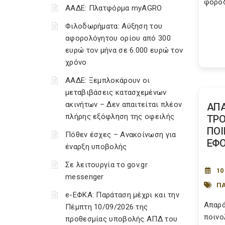
φοροδ
ΑΑΔΕ: Πλατφόρμα myAGRO
Φιλοδωρήματα: Αύξηση του
αφορολόγητου ορίου από 300
ευρώ τον μήνα σε 6.000 ευρώ τον
χρόνο
ΑΑΔΕ: Ξεμπλοκάρουν οι
μεταβιβάσεις κατασχεμένων
ακινήτων – Δεν απαιτείται πλέον
ΑΠΑ
πλήρης εξόφληση της οφειλής
ΤΡΟ
ΠΟΙ
Πόθεν έσχες – Ανακοίνωση για
ΕΦΟ
έναρξη υποβολής
Σε λειτουργία το gov.gr
10
messenger
ΠΑ
e-ΕΦΚΑ: Παράταση μέχρι και την
Απαρά
Πέμπτη 10/09/2026 της
ποινο
προθεσμίας υποβολής ΑΠΔ του