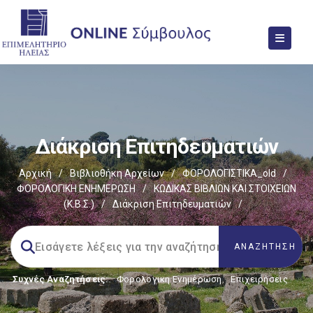
Διάκριση Επιτηδευματιών
Αρχική
/
Βιβλιοθήκη Αρχείων
/
ΦΟΡΟΛΟΓΙΣΤΙΚΑ_old
/
ΦΟΡΟΛΟΓΙΚΗ ΕΝΗΜΕΡΩΣΗ
/
ΚΩΔΙΚΑΣ ΒΙΒΛΙΩΝ ΚΑΙ ΣΤΟΙΧΕΙΩΝ
(Κ.Β.Σ.)
/
Διάκριση Επιτηδευματιών
/
Συχνές Αναζητήσεις:
Φορολογικη Ενημέρωση
,
Επιχειρήσεις