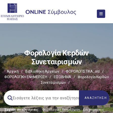
Φορολογία Κερδών
Συνεταιρισμών
Αρχική
/
Βιβλιοθήκη Αρχείων
/
ΦΟΡΟΛΟΓΙΣΤΙΚΑ_old
/
ΦΟΡΟΛΟΓΙΚΗ ΕΝΗΜΕΡΩΣΗ
/
ΕΙΣΟΔΗΜΑ
/
Φορολογία Κερδών
Συνεταιρισμών
/
Συχνές Αναζητήσεις:
Φορολογικη Ενημέρωση
,
Επιχειρήσεις