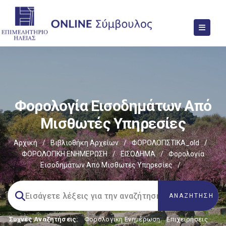
Φορολογία Εισοδημάτων Από
Μισθωτές Υπηρεσίες
Αρχική
/
Βιβλιοθήκη Αρχείων
/
ΦΟΡΟΛΟΓΙΣΤΙΚΑ_old
/
ΦΟΡΟΛΟΓΙΚΗ ΕΝΗΜΕΡΩΣΗ
/
ΕΙΣΟΔΗΜΑ
/
Φορολογία
Εισοδημάτων Από Μισθωτές Υπηρεσίες
/
Συχνές Αναζητήσεις:
Φορολογικη Ενημέρωση
,
Επιχειρήσεις