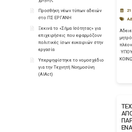
χρήσης
Προσθήκη νέων τύπων αδειών
21
στο ΠΣ ΕΡΓΑΝΗ
ΑΔ
Ξεκινά το «Σήμα Ισότητας» για
Άδειε
επιχειρήσεις που εφαρμόζουν
μητρό
πολιτικές ίσων ευκαιριών στην
πλέον
εργασία
ΥΠΟΥ
ΚΟΙΝΩ
Υπερψηφίστηκε το νομοσχέδιο
για την Τεχνητή Νοημοσύνη
(AIAct)
ΤΕΧ
ΑΠΟ
ΠΑ
ΕΝΑ