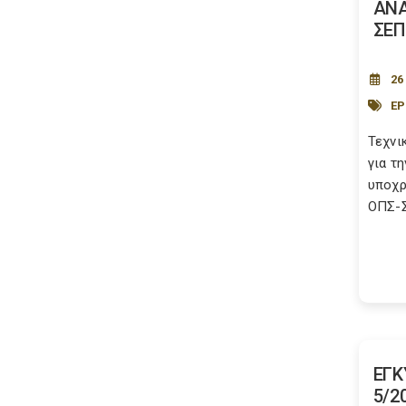
ΑΝΑ
ΣΕΠ
26
ΕΡ
Τεχνι
για τ
υποχρ
ΟΠΣ-Σ
ΕΓΚ
5/2