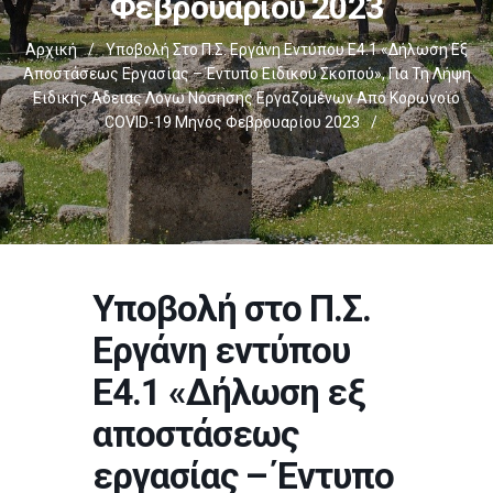
Φεβρουαρίου 2023
Αρχική
/
Υποβολή Στο Π.Σ. Εργάνη Εντύπου Ε4.1 «Δήλωση Εξ
Αποστάσεως Εργασίας – Έντυπο Ειδικού Σκοπού», Για Τη Λήψη
Ειδικής Άδειας Λόγω Νόσησης Εργαζομένων Από Κορωνοϊό
COVID-19 Μηνός Φεβρουαρίου 2023
/
Υποβολή στο Π.Σ.
Εργάνη εντύπου
Ε4.1 «Δήλωση εξ
αποστάσεως
εργασίας – Έντυπο