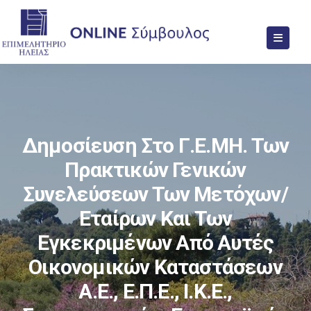
Δημοσίευση Στο Γ.Ε.ΜΗ. Των
Πρακτικών Γενικών
Συνελεύσεων Των Μετόχων/
Εταίρων Και Των
Εγκεκριμένων Από Αυτές
Οικονομικών Καταστάσεων
Α.Ε., Ε.Π.Ε., Ι.Κ.Ε.,