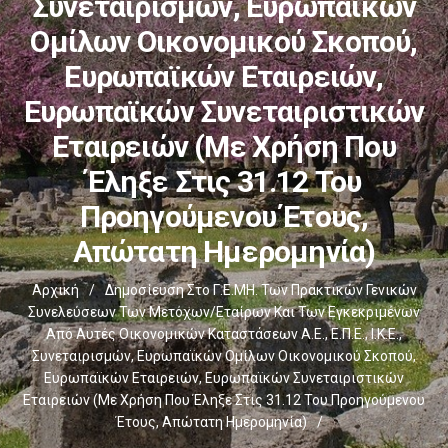
Συνεταιρισμών, Ευρωπαϊκών
Ομίλων Οικονομικού Σκοπού,
Ευρωπαϊκών Εταιρειών,
Ευρωπαϊκών Συνεταιριστικών
Εταιρειών (με Χρήση Που
Έληξε Στις 31.12 Του
Προηγούμενου Έτους,
Απώτατη Ημερομηνία)
Αρχική
/
Δημοσίευση Στο Γ.Ε.ΜΗ. Των Πρακτικών Γενικών
Συνελεύσεων Των Μετόχων/εταίρων Και Των Εγκεκριμένων
Από Αυτές Οικονομικών Καταστάσεων Α.Ε., Ε.Π.Ε., Ι.Κ.Ε.,
Συνεταιρισμών, Ευρωπαϊκών Ομίλων Οικονομικού Σκοπού,
Ευρωπαϊκών Εταιρειών, Ευρωπαϊκών Συνεταιριστικών
Εταιρειών (με Χρήση Που Έληξε Στις 31.12 Του Προηγούμενου
Έτους, Απώτατη Ημερομηνία)
/